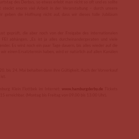
rtstag des Derbys, so etwas erlebt man nicht so oft und es sollte
t steckt enorm viel Arbeit in der Veranstaltung – durch unsere
r geben die Hoffnung nicht auf, dass wir dieses tolle Jubiläum
st geprüft, die aber noch von der Freigabe des internationalen
 FEI abhängen. „Es ist ja alles durcheinandergeraten und viele
nder. Es wird noch ein paar Tage dauern, bis alles wieder auf die
wir einen Ersatztermin haben, wird er natürlich auf allen Kanälen
20. bis 24. Mai behalten dann ihre Gültigkeit. Auch der Vorverkauf
ist.
mburg Klein Flottbek im Internet:
www.hamburgderby.de
Tickets
15 erreichbar. (Montag bis Freitag von 09.00 bis 13.00 Uhr).