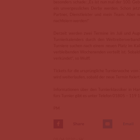
besonders schade: „Es ist nun mal der 100. Gebu
ein unvergessliches Derby werden. Schon jetz
Partner, Dienstleister und mein Team. Aber wi
nachfeiern werden!“
Derzeit werden zwei Termine im Juli und Augu
Turnierkalenders durch den Weltreiterverband
Turniere suchen nach einem neuen Platz im Kale
verbleibenden Wochenenden verteilt ist. Sobald 
verkündet“, so Wulff.
Tickets für die ursprüngliche Turnierwoche vom 
wird weiterlaufen, sobald der neue Termin fixiert 
Informationen über den Turnierklassiker in Ha
fürs Turnier gibt es unter Telefon 01805 – 119 1
PM
08.04.2020 -
SK