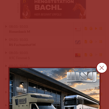
08.03.
-
10.03.
Riesenbeck M
09.03.
-
10.03.
RS Fuchsenhof M
08.03.
-
10.03.
RTC Timmel S
09.03.
-
10.03.
Sauldorf-Boll M
09.03.
-
10.03.
Scharnebeck M
10.03.
-
10.03.
Ströbeck M
09.03.
-
10.03.