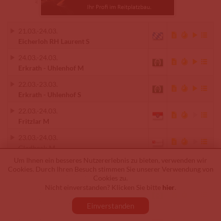
21.03.
-
24.03.
Eicherloh RH Laurent S
24.03.
-
24.03.
Erkrath - Uhlenhof M
22.03.
-
23.03.
Erkrath - Uhlenhof S
22.03.
-
24.03.
Fritzlar M
23.03.
-
24.03.
Gladbeck M
Um Ihnen ein besseres Nutzererlebnis zu bieten, verwenden wir
19.03.
-
20.03.
Cookies. Durch Ihren Besuch stimmen Sie unserer Verwendung von
Goch - Reitanlage Hetzel S
Cookies zu.
Nicht einverstanden? Klicken Sie bitte
hier
.
23.03.
-
23.03.
Goch-Asperden L
Einverstanden
23.03.
-
24.03.