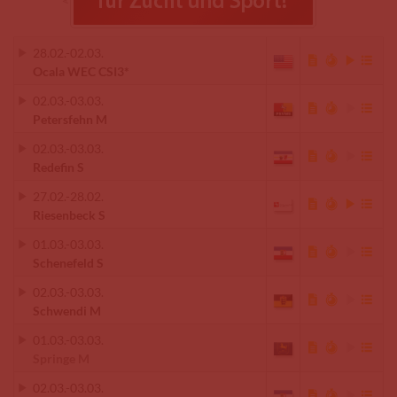
28.02.
-
02.03.
Ocala WEC CSI3*
02.03.
-
03.03.
Petersfehn M
02.03.
-
03.03.
Redefin S
27.02.
-
28.02.
Riesenbeck S
01.03.
-
03.03.
Schenefeld S
02.03.
-
03.03.
Schwendi M
01.03.
-
03.03.
Springe M
02.03.
-
03.03.