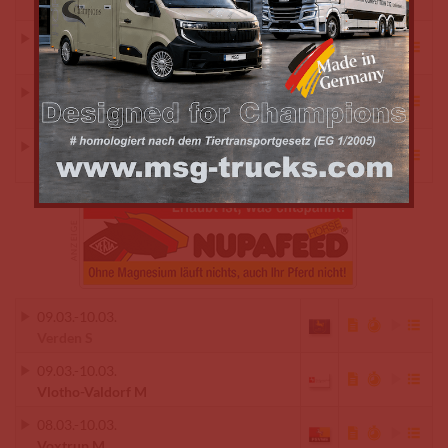
Trier Trimmelterhof / Halle L
04.03.
-
10.03.
Valencia CSI3*
08.03.
-
10.03.
Vechta S
04.03.
-
10.03.
Vejer de la Frontera CSI4*
09.03.
-
10.03.
Verden S
09.03.
-
10.03.
Vlotho-Valdorf M
08.03.
-
10.03.
Voxtrup M