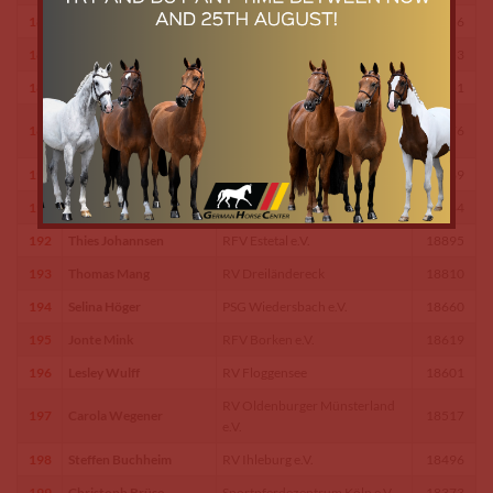
186
Liam Broich
RV Kaldenkirchen 1929
19356
187
Klaus Otte-Wiese
RV Hellefeld e.V.
19253
188
Robby Krowoza
RV Andernach e.V.
19251
Mohamad Mogheeth Al
189
RFV Herrenberg
19176
Shehab
190
Zoe Osterhoff
ZRFV Albachten e. V.
19089
191
Charlotte Höing
PferdeSV Stahnsdorf e.V.
18984
192
Thies Johannsen
RFV Estetal e.V.
18895
193
Thomas Mang
RV Dreiländereck
18810
194
Selina Höger
PSG Wiedersbach e.V.
18660
195
Jonte Mink
RFV Borken e.V.
18619
196
Lesley Wulff
RV Floggensee
18601
RV Oldenburger Münsterland
197
Carola Wegener
18517
e.V.
198
Steffen Buchheim
RV Ihleburg e.V.
18496
199
Christoph Brüse
Sportpferdezentrum Köln e.V.
18373