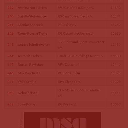
239
Annina Nordström
RV Harsefeld u.Umg.e.V.
15840
240
Natalie Steinhauser
RSZ am Bussenberg e.V.
15824
241
Soenke Kohrock
PSC Ising e.V.
15759
242
Romy Rosalie Tietje
RG Gestüt Heidberg e.V.
15626
TG Zucht und Sport Lemwerder
243
Jannes Schultewolter
15585
e.V.
244
Antonia Ercken
Ländl. RFV Recklinghausen e.V.
15530
245
Rossen Raytchev
RFV Ziegelhof
15440
246
Max Paschertz
RUFV Cappeln
15375
247
Thilo Schulz
RFV Clenze e.V.
15207
RFV Marienhof-Schulendorf
248
Nele Kortsch
15111
e.V
249
Luise Konle
RC Küps e.V.
15063