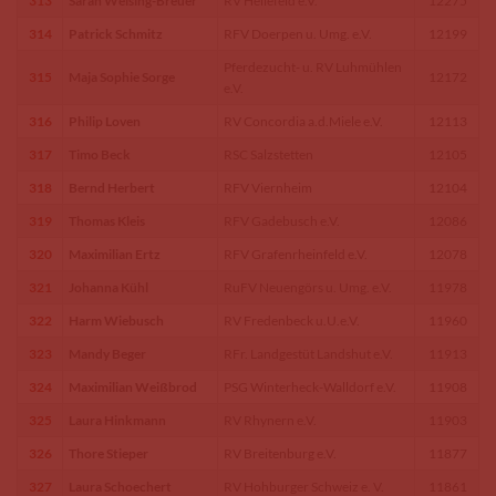
313
Sarah Welsing-Breuer
RV Hellefeld e.V.
12275
314
Patrick Schmitz
RFV Doerpen u. Umg. e.V.
12199
Pferdezucht- u. RV Luhmühlen
315
Maja Sophie Sorge
12172
e.V.
316
Philip Loven
RV Concordia a.d.Miele e.V.
12113
317
Timo Beck
RSC Salzstetten
12105
318
Bernd Herbert
RFV Viernheim
12104
319
Thomas Kleis
RFV Gadebusch e.V.
12086
320
Maximilian Ertz
RFV Grafenrheinfeld e.V.
12078
321
Johanna Kühl
RuFV Neuengörs u. Umg. e.V.
11978
322
Harm Wiebusch
RV Fredenbeck u.U.e.V.
11960
323
Mandy Beger
RFr. Landgestüt Landshut e.V.
11913
324
Maximilian Weißbrod
PSG Winterheck-Walldorf e.V.
11908
325
Laura Hinkmann
RV Rhynern e.V.
11903
326
Thore Stieper
RV Breitenburg e.V.
11877
327
Laura Schoechert
RV Hohburger Schweiz e. V.
11861