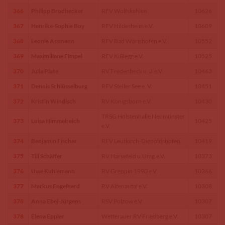
366
Philipp Brodhecker
RFV Wolfskehlen
10626
367
Henrike-Sophie Boy
RFV Hildesheim e.V.
10609
368
Leonie Assmann
RFV Bad Wörishofen e.V.
10552
369
Maximiliane Fimpel
RFV Kißlegg e.V.
10525
370
Julia Plate
RV Fredenbeck u.U.e.V.
10463
371
Dennis Schlüsselburg
RFV Steller See e. V.
10451
372
Kristin Windisch
RV Königsborn e.V.
10430
TRSG Holstenhalle Neumünster
373
Luisa Himmelreich
10425
e.V.
374
Benjamin Fischer
RFV Leutkirch-Diepoldshofen
10419
375
Till Schäffer
RV Harsefeld u.Umg.e.V.
10373
376
Uwe Kuhlemann
RV Greppin 1990 e.V.
10366
377
Markus Engelhard
RV Altenautal e.V.
10308
378
Anna Ebel-Jürgens
RSV Polzow e.V
10307
378
Elena Eppler
Wetterauer RV Friedberg e.V.
10307