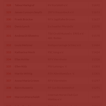
328
Tabea Markgraf
RV Karlsfeld e.V.
11692
329
James Connors Smyth
ZRFV Riesenbeck e.V.
11653
330
Frank Brücker
RFV Jagdfalke Brünen
11627
331
Denis Lynch
Eschweiler PferdeSV
11570
TSV Groß Munzel v. 1901 e.V. -
331
Andrea Di Silvestro
11570
Abt. Reiten
332
Louis Metzner
Reitsportanlage Schleiz e.V.
11464
333
Katharina Mock
PSC Ising e.V.
11424
334
Elias Hohler
RFV Viernheim
11326
335
Ellen Kölz
PSV Leisnig e. V.
11303
336
Martin Wittig
RSV Altmittweida e. V.
11301
337
Anna-Maria Grimm
RFV Viernheim
11297
338
Björn Kuwertz
RF Gut Böckemeshof
11291
Internat.Horse Club Gut
339
Marco Litterscheidt
11239
Waldau e.V.