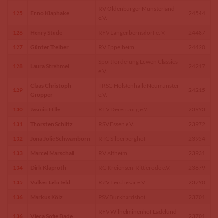
RV Oldenburger Münsterland
125
Enno Klaphake
24544
e.V.
126
Henry Stude
RFV Langenbernsdorf e. V.
24487
127
Günter Treiber
RV Eppelheim
24420
Sportförderung Löwen Classics
128
Laura Strehmel
24217
e.V.
Claas Christoph
TRSG Holstenhalle Neumünster
129
24215
Gröpper
e.V.
130
Jasmin Hille
RFV Derenburg e.V.
23993
131
Thorsten Schiltz
RSV Essen e.V.
23972
132
Jona Jolie Schwamborn
RTG Silberberghof
23954
133
Marcel Marschall
RV Altheim
23931
134
Dirk Klaproth
RG Kreiensen-Rittierode e.V.
23879
135
Volker Lehrfeld
RZV Ferchesar e.V.
23790
136
Markus Kölz
PSV Burkhardshof
23701
RFV Wilhelminenhof Ladelund
136
Vieca Sofie Bade
23701