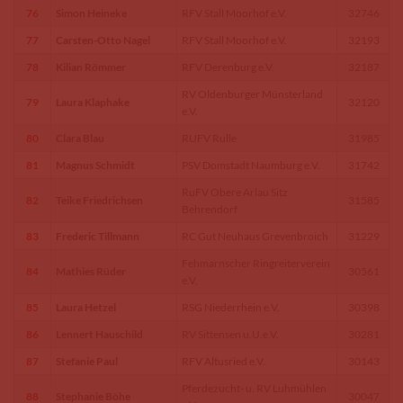
76
Simon Heineke
RFV Stall Moorhof e.V.
32746
77
Carsten-Otto Nagel
RFV Stall Moorhof e.V.
32193
78
Kilian Römmer
RFV Derenburg e.V.
32187
RV Oldenburger Münsterland
79
Laura Klaphake
32120
e.V.
80
Clara Blau
RUFV Rulle
31985
81
Magnus Schmidt
PSV Domstadt Naumburg e.V.
31742
RuFV Obere Arlau Sitz
82
Teike Friedrichsen
31585
Behrendorf
83
Frederic Tillmann
RC Gut Neuhaus Grevenbroich
31229
Fehmarnscher Ringreiterverein
84
Mathies Rüder
30561
e.V.
85
Laura Hetzel
RSG Niederrhein e.V.
30398
86
Lennert Hauschild
RV Sittensen u.U.e.V.
30281
87
Stefanie Paul
RFV Altusried e.V.
30143
Pferdezucht- u. RV Luhmühlen
88
Stephanie Böhe
30047