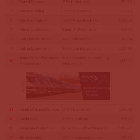
4
Daniel Deusser
RFV Kirberg e.V.
170480
5
Marcus Ehning
ZRFV Borken e.V.
163673
6
Christian Kukuk
ZRFV Riesenbeck e.V.
152233
7
Christian Ahlmann
Ländl.ZRFV Marl e.V.
145865
8
Hans-Dieter Dreher
RV Dreiländereck
136654
9
Katrin Eckermann
RV Kranenburg u.Umg.
135469
Janne Friederike Meyer-
RV Hof Waterkant Hamburg-
10
133541
Zimmermann
Holstein e.V.
11
Kendra Claricia Brinkop
ZRFV Borken e.V.
110808
12
David Will
RFV Viernheim
107862
13
Benjamin Wulschner
RFV 1952 Schwetzingen e.V.
100371
14
Jörne Sprehe
RC Herzogenaurach e.V.
98952