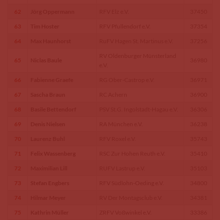
62
Jörg Oppermann
RFV Elz e.V.
37450
63
Tim Hoster
RFV Pfullendorf e.V.
37354
64
Max Haunhorst
RuFV Hagen St. Martinus e.V.
37256
RV Oldenburger Münsterland
65
Niclas Baule
36980
e.V.
66
Fabienne Graefe
RG Ober-Castrop e.V.
36971
67
Sascha Braun
RC Achern
36900
68
Basile Bettendorf
PSV St.G. Ingolstadt-Hagau e.V.
36306
69
Denis Nielsen
RA München e.V.
36238
70
Laurenz Buhl
RFV Roxel e.V.
35743
71
Felix Wassenberg
RSC Zur Hohen Reuth e.V.
35410
72
Maximilian Lill
RUFV Lastrup e.V.
35103
73
Stefan Engbers
RFV Südlohn-Oeding e.V.
34800
74
Hilmar Meyer
RV Der Montagsclub e.V.
34381
75
Kathrin Müller
ZRFV Voßwinkel e.V.
33386