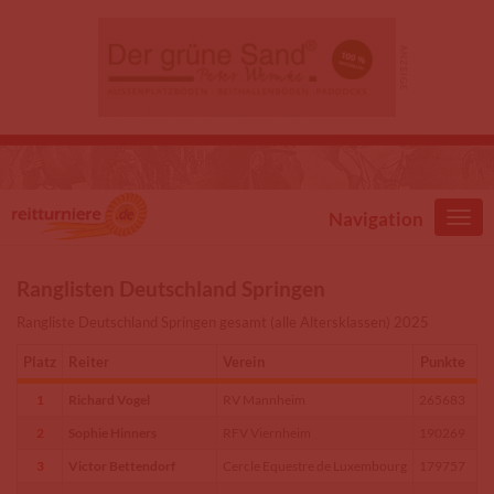
Direkt zum Inhalt
Navigation
Ranglisten Deutschland Springen
Rangliste Deutschland Springen gesamt (alle Altersklassen) 2025
Platz
Reiter
Verein
Punkte
1
Richard Vogel
RV Mannheim
265683
2
Sophie Hinners
RFV Viernheim
190269
3
Victor Bettendorf
Cercle Equestre de Luxembourg
179757