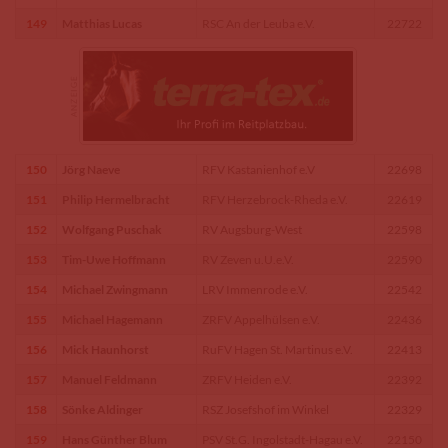
149
Matthias Lucas
RSC An der Leuba e.V.
22722
150
Jörg Naeve
RFV Kastanienhof e.V
22698
151
Philip Hermelbracht
RFV Herzebrock-Rheda e.V.
22619
152
Wolfgang Puschak
RV Augsburg-West
22598
153
Tim-Uwe Hoffmann
RV Zeven u.U.e.V.
22590
154
Michael Zwingmann
LRV Immenrode e.V.
22542
155
Michael Hagemann
ZRFV Appelhülsen e.V.
22436
156
Mick Haunhorst
RuFV Hagen St. Martinus e.V.
22413
157
Manuel Feldmann
ZRFV Heiden e.V.
22392
158
Sönke Aldinger
RSZ Josefshof im Winkel
22329
159
Hans Günther Blum
PSV St.G. Ingolstadt-Hagau e.V.
22150