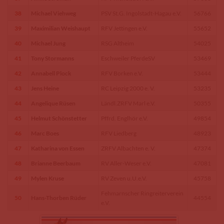
38
Michael Viehweg
PSV St.G. Ingolstadt-Hagau e.V.
56766
39
Maximilian Weishaupt
RFV Jettingen e.V.
55652
40
Michael Jung
RSG Altheim
54025
41
Tony Stormanns
Eschweiler PferdeSV
53469
42
Annabell Plock
RFV Borken e.V.
53444
43
Jens Heine
RC Leipzig 2000 e. V.
53235
44
Angelique Rüsen
Ländl.ZRFV Marl e.V.
50355
45
Helmut Schönstetter
Pffrd. Englhör e.V.
49854
46
Marc Boes
RFV Liedberg
48923
47
Katharina von Essen
ZRFV Albachten e. V.
47374
48
Brianne Beerbaum
RV Aller-Weser e.V.
47081
49
Mylen Kruse
RV Zeven u.U.e.V.
45758
Fehmarnscher Ringreiterverein
50
Hans-Thorben Rüder
44554
e.V.