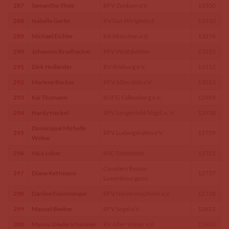
287
Samantha Theis
RFV Zeiskam e.V.
13350
288
Isabelle Gerfer
RV Gut Wirtgeshof
13310
289
Michael Eichler
RA München e.V.
13278
290
Johannes Brodhecker
RFV Wolfskehlen
13215
291
Dirk Holländer
RV Ihleburg e.V.
13112
292
Marlene Becker
RFV Albersloh e.V.
13013
293
Kai Thomann
RUFG Falkenberg e.V.
12989
294
Hardy Heckel
RFV Lengenfeld/Vogtl. e. V.
12938
Dominique Michelle
295
RFV Ludwigshafen e.V.
12759
Weber
296
Nico Leber
RSC Salzstetten
12751
Cavaliers Reunis
297
Diane Kettmann
12737
Luxembourgeois
298
Darline Eisenmenger
RFV Niederzeuzheim e.V.
12728
299
Manuel Beeker
RFV Sögel e.V.
12621
300
Mynou Diederichsmeier
RV Aller-Weser e.V.
12600