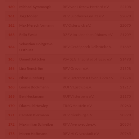
160
Michael Symmangk
RFV von Lützow Herford e.V.
22108
161
Jörg Möller
RFV Lübtheen-Garlitz e.V.
22078
162
Max Merschformann
RV Osterwick e.V.
22075
163
Felix Ewald
RZFV Im Ländchen Rhinow e.V.
21909
Sebastian Holtgräve-
164
RFV Graf Sporck Delbrück e.V.
21689
Osthues
165
Daniel Böttcher
PSV St.G. Ingolstadt-Hagau e.V.
21498
166
Lina Renström
RFV Greven e.V.
21358
167
Nisse Lüneburg
RFV Uetersen u.U.von 1924 e.V.
21274
168
Leonie Böckmann
RUFV Lastrup e.V.
21217
169
Ben Heckmann
RUFV Isterberg e.V.
21175
170
Diarmuid Howley
TRSG Holstein e.V.
20960
171
Carsten Biermann
RFV Nienburg e. V.
20928
172
Maximilian Schreiber
RFV Avenwedde e.V.
20834
173
Maren Hoffmann
RFV HLG Neustadt e.V.
20765