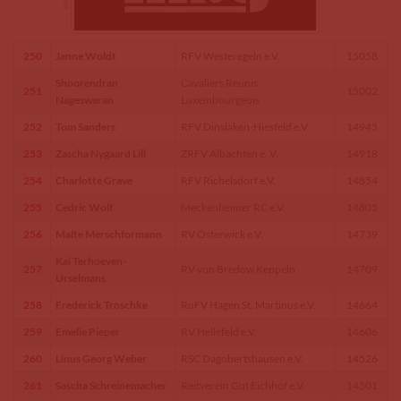
250
Janne Woldt
RFV Westeregeln e.V.
15058
Shoorendran
Cavaliers Reunis
251
15002
Nageswaran
Luxembourgeois
252
Tom Sanders
RFV Dinslaken-Hiesfeld e.V.
14945
253
Zascha Nygaard Lill
ZRFV Albachten e. V.
14918
254
Charlotte Grave
RFV Richelsdorf e.V.
14854
255
Cedric Wolf
Meckenheimer RC e.V.
14805
256
Malte Merschformann
RV Osterwick e.V.
14739
Kai Terhoeven-
257
RV von Bredow Keppeln
14709
Urselmans
258
Frederick Troschke
RuFV Hagen St. Martinus e.V.
14664
259
Emelie Pieper
RV Hellefeld e.V.
14606
260
Linus Georg Weber
RSC Dagobertshausen e.V.
14526
261
Sascha Schreinemacher
Reitverein Gut Eichhof e.V.
14501