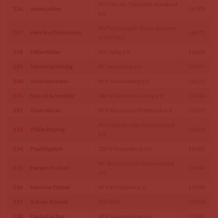
RFV An der Talmühle-Havekost
226
Jesse Luther
16705
e.V.
RuFV Löningen-Böen-Bunnen
227
Henrike Ostermann
16671
v.1927 e.V.
228
Felix Müller
PSC Ising e.V.
16658
229
Nicoletta Müßig
RC Nürnberg e.V.
16597
230
Julia Niermann
RFV Ravensberg e.V.
16521
231
Marcel Schneider
ZRFV Dierdorf u.Umg.e.V.
16520
232
Timm Korte
RFV Burscheid-Paffenlöh e.V.
16373
RV Oldenburger Münsterland
233
Philip Rüping
16354
e.V.
234
Paul Ripploh
ZRFV Riesenbeck e.V.
16185
RC Rosenbusch Oberneuland
235
Hergen Forkert
16140
e.V.
236
Maurice Tebbel
RFV Emsbüren e.V.
15990
237
Adrian Schmid
RSZ Boll
15958
238
Paula Fischer
RFV Ravensberge e.V.
15943