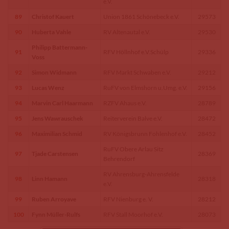
e.V.
89
Christof Kauert
Union 1861 Schönebeck e.V.
29573
90
Huberta Vahle
RV Altenautal e.V.
29530
Philipp Battermann-
91
RFV Höllnhof e.V.Schülp
29336
Voss
92
Simon Widmann
RFV Markt Schwaben e.V.
29212
93
Lucas Wenz
RuFV von Elmshorn u.Umg. e.V.
29156
94
Marvin Carl Haarmann
RZFV Ahaus e.V.
28789
95
Jens Wawrauschek
Reiterverein Balve e.V.
28472
96
Maximilian Schmid
RV Königsbrunn Fohlenhof e.V.
28452
RuFV Obere Arlau Sitz
97
Tjade Carstensen
28369
Behrendorf
RV Ahrensburg-Ahrensfelde
98
Linn Hamann
28318
e.V.
99
Ruben Arroyave
RFV Nienburg e. V.
28212
100
Fynn Müller-Rulfs
RFV Stall Moorhof e.V.
28073