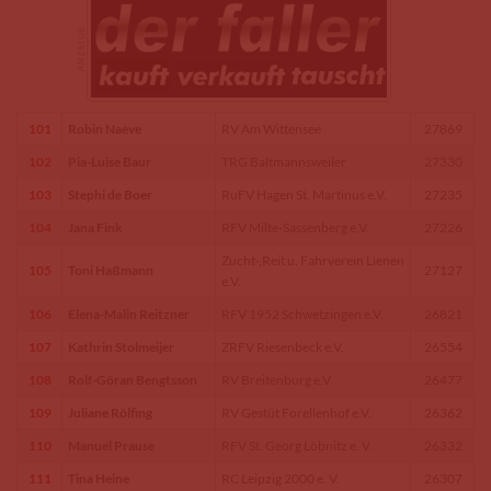
101
Robin Naeve
RV Am Wittensee
27869
102
Pia-Luise Baur
TRG Baltmannsweiler
27330
103
Stephi de Boer
RuFV Hagen St. Martinus e.V.
27235
104
Jana Fink
RFV Milte-Sassenberg e.V.
27226
Zucht-,Reit u. Fahrverein Lienen
105
Toni Haßmann
27127
e.V.
106
Elena-Malin Reitzner
RFV 1952 Schwetzingen e.V.
26821
107
Kathrin Stolmeijer
ZRFV Riesenbeck e.V.
26554
108
Rolf-Göran Bengtsson
RV Breitenburg e.V.
26477
109
Juliane Rölfing
RV Gestüt Forellenhof e.V.
26362
110
Manuel Prause
RFV St. Georg Löbnitz e. V.
26332
111
Tina Heine
RC Leipzig 2000 e. V.
26307