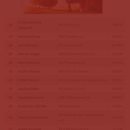
Philipp Schulze
26
RFV Roxel e.V.
70076
Topphoff
27
Hendrik Dowe
ZRFV Heiden e.V.
69721
28
Jana Wargers
RFV Greven e.V.
67784
29
Marvin Jüngel
RSV Rothenburg OL e.V.
67468
30
Mario Stevens
RUFV Lastrup e.V.
66926
31
Andre Thieme
RFV Plau am See e.V.
63429
32
Odile Gierech
Cercle Equestre de Luxembourg
61851
33
Josch Löhden
RV Zeven u.U.e.V.
60642
34
Jens Baackmann
ZRFV Albachten e. V.
59864
35
Armin Jun. Schäfer
RV Mannheim
59484
RV Oldenburger Münsterland
36
Patrick Stühlmeyer
57979
e.V.
37
Amke Stroman
RFV Richelsdorf e.V.
57338