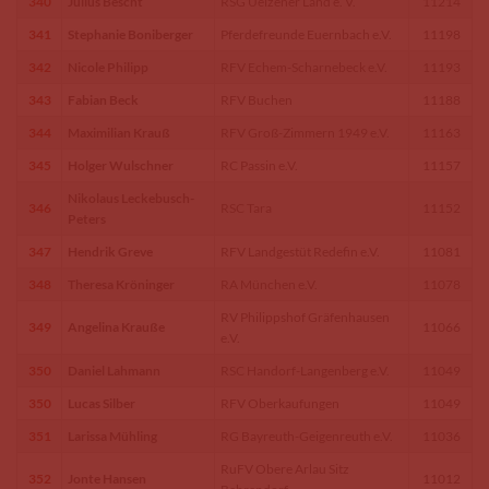
340
Julius Bescht
RSG Uelzener Land e. V.
11214
341
Stephanie Boniberger
Pferdefreunde Euernbach e.V.
11198
342
Nicole Philipp
RFV Echem-Scharnebeck e.V.
11193
343
Fabian Beck
RFV Buchen
11188
344
Maximilian Krauß
RFV Groß-Zimmern 1949 e.V.
11163
345
Holger Wulschner
RC Passin e.V.
11157
Nikolaus Leckebusch-
346
RSC Tara
11152
Peters
347
Hendrik Greve
RFV Landgestüt Redefin e.V.
11081
348
Theresa Kröninger
RA München e.V.
11078
RV Philippshof Gräfenhausen
349
Angelina Krauße
11066
e.V.
350
Daniel Lahmann
RSC Handorf-Langenberg e.V.
11049
350
Lucas Silber
RFV Oberkaufungen
11049
351
Larissa Mühling
RG Bayreuth-Geigenreuth e.V.
11036
RuFV Obere Arlau Sitz
352
Jonte Hansen
11012