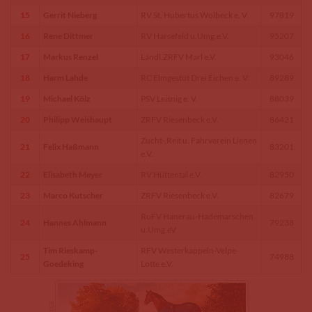
15
Gerrit Nieberg
RV St. Hubertus Wolbeck e. V.
97819
16
Rene Dittmer
RV Harsefeld u.Umg.e.V.
95207
17
Markus Renzel
Ländl.ZRFV Marl e.V.
93046
18
Harm Lahde
RC Elmgestüt Drei Eichen e. V.
89289
19
Michael Kölz
PSV Leisnig e. V.
88039
20
Philipp Weishaupt
ZRFV Riesenbeck e.V.
86421
Zucht-,Reit u. Fahrverein Lienen
21
Felix Haßmann
83201
e.V.
22
Elisabeth Meyer
RV Hüttental e.V.
82950
23
Marco Kutscher
ZRFV Riesenbeck e.V.
82679
RuFV Hanerau-Hademarschen
24
Hannes Ahlmann
79238
u.Umg.eV
Tim Rieskamp-
RFV Westerkappeln-Velpe-
25
74988
Goedeking
Lotte e.V.