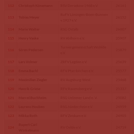
112
Christoph Könemann
RSV Dersekow 1968 e.V.
26161
RuFV Löningen-Böen-Bunnen
113
Tobias Meyer
26152
v.1927 e.V.
114
Mario Walter
RSG Ostalb
26007
115
Henry Vaske
RV Ahlhorn e.V.
25907
Turniergemeinschaft Wohlde
116
Sören Pedersen
25879
e.V.
117
Lars Volmer
ZRFV Legden e.V.
25639
118
Emma Bachl
RFV Pfarrkirchen e.V.
25577
119
Maximilian Ziegler
RV Augsburg-West
25468
120
Henrik Griese
RFV Ravensberg e.V.
25337
121
Marcel Buchheim
RSG Uelzener Land e. V.
25082
122
Laurens Houben
RSG Niederrhein e.V.
24959
123
Mikka Roth
RFV Zeiskam e.V.
24905
Rupert Carl
124
RV Oelde e.V.
24719
Winkelmann