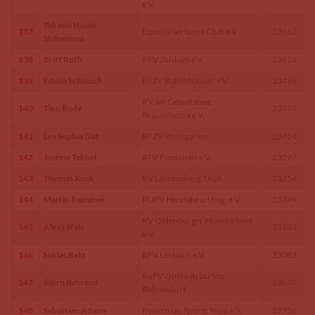
e.V.
Takashi Haase
137
Equestrian Sport-Club e.V.
23663
Shibayama
138
Britt Roth
RFV Zeiskam e.V.
23624
139
Edwin Schmuck
RFZV Babenhausen e.V.
23498
RV am Geiseltalsee
140
Tino Bode
23494
Braunsbedra e.V.
141
Lea Sophia Gut
RFZV Weingarten
23424
142
Justine Tebbel
RFV Emsbüren e.V.
23297
143
Thomas Kuck
RV Laurensberg 1924
23254
144
Martin Reznicek
RUFV Herzlake u.Umg. e.V.
23249
RV Oldenburger Münsterland
145
Alexa Stais
23103
e.V.
146
Niklas Betz
RFV Limbach e.V.
23083
RuFV Obere Arlau Sitz
147
Björn Behrend
23070
Behrendorf
148
Sebastian Adams
Equestrian Sports Team e.V.
22736