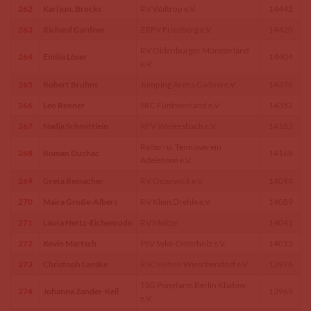
262
Karl jun. Brocks
RV Waltrop e.V.
14442
263
Richard Gardner
ZRFV Friedberg e.V.
14420
RV Oldenburger Münsterland
264
Emilia Löser
14404
e.V.
265
Robert Bruhns
Jumping Arena Gadow e.V.
14376
266
Leo Renner
SRC Fünfseenland e.V
14352
267
Nadja Schmittlein
RFV Weilersbach e.V.
14183
Reiter- u. Tennisverein
268
Roman Duchac
14168
Adelebsen e.V.
269
Greta Reinacher
RV Osterwick e.V.
14094
270
Maira Große-Albers
RV Klein Drehle e.V.
14089
271
Laura Hertz-Eichenrode
RV Meitze
14041
272
Kevin Martsch
PSV Syke-Osterholz e.V.
14012
273
Christoph Lanske
RSC Hohen Wieschendorf e.V.
13976
TSG Ponyfarm Berlin Kladow
274
Johanna Zander-Keil
13969
e.V.