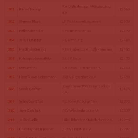
RV Oldenburger Münsterland
301
Paraic Kenny
12569
e.V.
302
Simone Blum
LRFV Massenhausen e.V.
12508
303
Felix Schneider
RFV Im Heidental
12492
304
Julius Ehinger
RC Riesbürg
12489
305
Matthias Gering
RFV Hubertus Anrath-Neersen
12485
306
Kristaps Neretnieks
RUFV Rulle
12470
307
Sven Fehnl
RV Gestüt Tiefenhof e.V.
12450
307
Henrik von Eckermann
ZRFV Riesenbeck e.V.
12450
Tannhäuser PSV Brombachtal
308
Sarah Gruber
12428
e.V.
309
Sebastian Elias
RG Klein Roscharden
12372
310
Jens Goldfuß
PSV Wiedenbrück e. V.
12337
311
Julien Golle
Ländlicher RV Münchehofe e.V.
12295
312
Christopher Kläsener
ZRFV Dorsten e.V.
12292