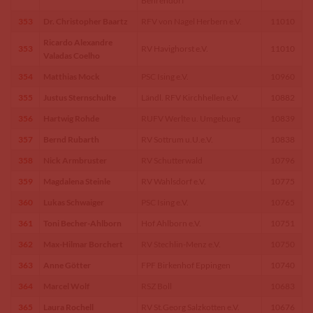
Behrendorf
353
Dr. Christopher Baartz
RFV von Nagel Herbern e.V.
11010
Ricardo Alexandre
353
RV Havighorst e.V.
11010
Valadas Coelho
354
Matthias Mock
PSC Ising e.V.
10960
355
Justus Sternschulte
Ländl. RFV Kirchhellen e.V.
10882
356
Hartwig Rohde
RUFV Werlte u. Umgebung
10839
357
Bernd Rubarth
RV Sottrum u.U.e.V.
10838
358
Nick Armbruster
RV Schutterwald
10796
359
Magdalena Steinle
RV Wahlsdorf e.V.
10775
360
Lukas Schwaiger
PSC Ising e.V.
10765
361
Toni Becher-Ahlborn
Hof Ahlborn e.V.
10751
362
Max-Hilmar Borchert
RV Stechlin-Menz e.V.
10750
363
Anne Götter
FPF Birkenhof Eppingen
10740
364
Marcel Wolf
RSZ Boll
10683
365
Laura Rochell
RV St.Georg Salzkotten e.V.
10676