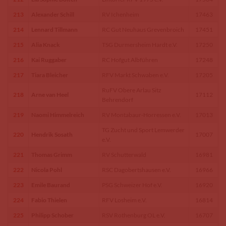
213
Alexander Schill
RV Ichenheim
17463
214
Lennard Tillmann
RC Gut Neuhaus Grevenbroich
17451
215
Alia Knack
TSG Durmersheim Hardt e.V.
17250
216
Kai Ruggaber
RC Hofgut Albführen
17248
217
Tiara Bleicher
RFV Markt Schwaben e.V.
17205
RuFV Obere Arlau Sitz
218
Arne van Heel
17112
Behrendorf
219
Naomi Himmelreich
RV Montabaur-Horressen e.V.
17013
TG Zucht und Sport Lemwerder
220
Hendrik Sosath
17007
e.V.
221
Thomas Grimm
RV Schutterwald
16981
222
Nicola Pohl
RSC Dagobertshausen e.V.
16966
223
Emile Baurand
PSG Schweizer Hof e.V.
16920
224
Fabio Thielen
RFV Losheim e.V.
16814
225
Philipp Schober
RSV Rothenburg OL e.V.
16707