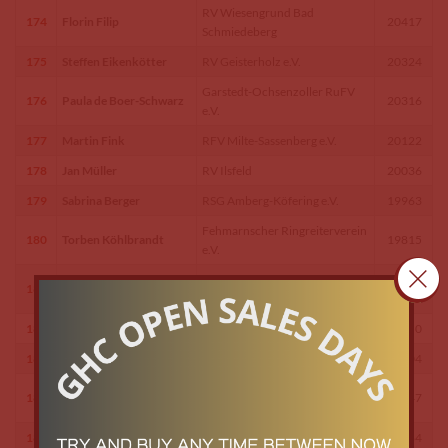
RV Wiesengrund Bad
174
Florin Filip
20417
Schmiedeberg
175
Steffen Eikenkötter
RV Geisterholz e.V.
20324
Garstedt-Ochsenzoller RuFV
176
Paula de Boer-Schwarz
20316
e.V.
177
Martin Fink
RFV Milte-Sassenberg e.V.
20122
178
Jan Müller
RV Ilsfeld
20036
179
Sabrina Berger
RSG Amberg-Köfering e.V.
19963
Fehmarnscher Ringreiterverein
180
Torben Köhlbrandt
19815
e.V.
Fehmarnscher Ringreiterverein
181
Sven Gero Hünicke
19711
e.V.
182
Dieter Smitz
TG Schaumburg e. V.
19650
183
Leonie Büttel
RFV Vorderer Odenwald e.V.
19604
RV Oldenburger Münsterland
184
Karin Martinsen
19547
e.V.
185
Ciaran Nallon
ZRFV Riesenbeck e.V.
19364