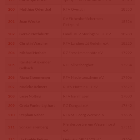
200
Matthias Odenthal
RFV Overath
18350
RV Eichenhof Schermen-
201
Joan Wecke
18326
Pietzpuhl
202
Gerald Nothdurft
Ländl. RFV Moringen u.U. e.V.
18288
203
Christin Wascher
RFV Landgestüt Redefin e.V.
18225
204
Michael Herhalt
RZ Frese Immenhöfe e.V.
17992
Karsten-Alexander
205
RTG Silberberghof
17934
Gelbach
206
Riana Eisenmenger
RFV Niederzeuzheim e.V.
17906
207
Marieke Reimers
RuFV Nutteln u.U. eV
17829
208
Lasse Nölting
RFV Isernhagen
17800
209
Greta Funke-Ligthart
RG Dangast e.V.
17642
210
Stephan Naber
RFV St. Georg Werne e. V.
17636
Pferdesportverein Wessenhorst
211
Sönke Fallenberg
17511
e.V.
212
Lia Sophie Bolten
Lintorfer RFV 1975 e.V.
17504