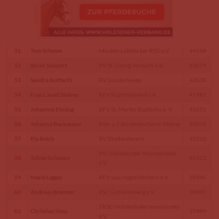
51
Tom Schewe
Minden-Lübbecker RSG e.V.
44188
52
Sören Suppert
RV St. Georg Vorwerk e.V.
43879
53
Sandra Auffarth
RV Ganderkesee
42630
54
Franz Josef Steiner
RFV Rupertiwinkel e.V.
41981
55
Johannes Ehning
RFV St. Martin Stadtlohn e. V.
41651
56
Johanna Beckmann
Reit- u.Fahrverein Germ. Marne
40570
57
Pia Reich
RV Dreiländereck
40210
RV Oldenburger Münsterland
58
Tobias Schwarz
40121
e.V.
59
Marie Ligges
RFV von Nagel Herbern e.V.
39940
60
Andreas Brenner
PSC Gut Kronberg e.V.
39090
TRSG Holstenhalle Neumünster
61
Christian Hess
37989
e.V.