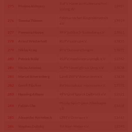
RuFV Hanerau-Hademarschen
275
Pheline Ahlmann
13937
u.Umg.eV
Fehmarnscher Ringreiterverein
276
Tomma Thiesen
13919
e.V.
277
Paweena Hoppe
RFV Sulzbach-Rosenberg e.V.
13861
278
Arend Westerholt
RUFV Lastrup e.V.
13855
279
Niklas Krieg
RFV Donaueschingen
13851
280
Patrick Bölle
RUFV Haselünne u.Umgb. e.V.
13742
281
Niclas Aromaa
RuFV Neuengörs u. Umg. e.V.
13638
281
Marcel Scherenberg
Ländl.ZRFV Volmarstein e.V.
13638
282
Gerrit Flücken
RV Montabaur-Horressen e.V.
13553
283
Henning Athens
RFV Graf Sporck Delbrück e.V.
13521
Pferde-Sport-Gem. Nienhagen
284
Fabian Clar
13468
e.V.
285
Alexander Kernebeck
LZRFV Gronau e.V.
13443
286
Stephan Dubsky
RV Aller-Weser e.V.
13393