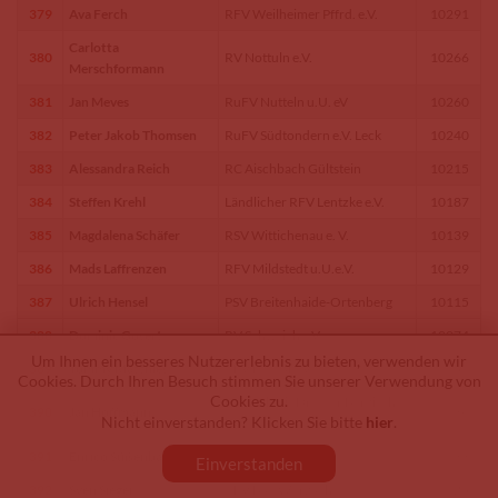
379
Ava Ferch
RFV Weilheimer Pffrd. e.V.
10291
Carlotta
380
RV Nottuln e.V.
10266
Merschformann
381
Jan Meves
RuFV Nutteln u.U. eV
10260
382
Peter Jakob Thomsen
RuFV Südtondern e.V. Leck
10240
383
Alessandra Reich
RC Aischbach Gültstein
10215
384
Steffen Krehl
Ländlicher RFV Lentzke e.V.
10187
385
Magdalena Schäfer
RSV Wittichenau e. V.
10139
386
Mads Laffrenzen
RFV Mildstedt u.U.e.V.
10129
387
Ulrich Hensel
PSV Breitenhaide-Ortenberg
10115
388
Dominic Gosert
RV Schweich e.V.
10074
Um Ihnen ein besseres Nutzererlebnis zu bieten, verwenden wir
389
Tommy Matthies
RFV Estetal e.V.
10054
Cookies. Durch Ihren Besuch stimmen Sie unserer Verwendung von
Cookies zu.
Förderkreis Dressur Bergisches
390
Jan Hoffmann
10036
Nicht einverstanden? Klicken Sie bitte
hier
.
Land e.V.
391
Enrico Süßenbach
RFV Isernhagen
10033
Einverstanden
392
Sven Sieger
RFV Bad Wurzach
10025