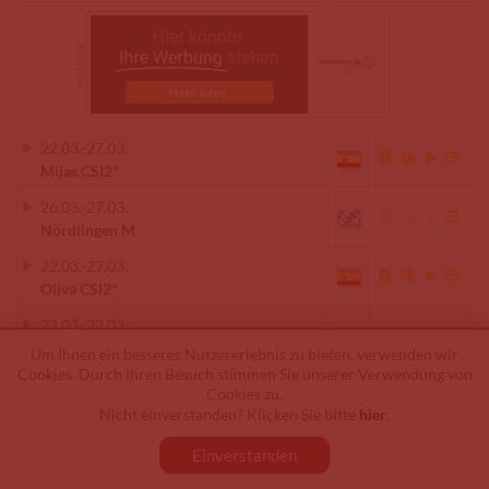
22.03.
-
27.03.
Mijas CSI2*
26.03.
-
27.03.
Nördlingen M
22.03.
-
27.03.
Oliva CSI2*
22.03.
-
22.03.
Riesenbeck M
Um Ihnen ein besseres Nutzererlebnis zu bieten, verwenden wir
Cookies. Durch Ihren Besuch stimmen Sie unserer Verwendung von
21.03.
-
27.03.
Cookies zu.
San Giovanni CSI3*
Nicht einverstanden? Klicken Sie bitte
hier
.
22.03.
-
28.03.
Einverstanden
Stadl Paura CDI3*