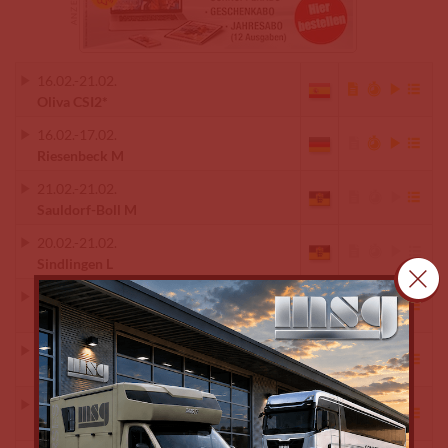
16.02.
-
21.02.
Oliva CSI2*
16.02.
-
17.02.
Riesenbeck M
21.02.
-
21.02.
Sauldorf-Boll M
20.02.
-
21.02.
Sindlingen L
20.02.
-
21.02.
Thierhaupten-Ötz M
16.02.
-
21.02.
Vejer de la Frontera CSI3*
16.02.
-
21.02.
Vilamoura CSI2*