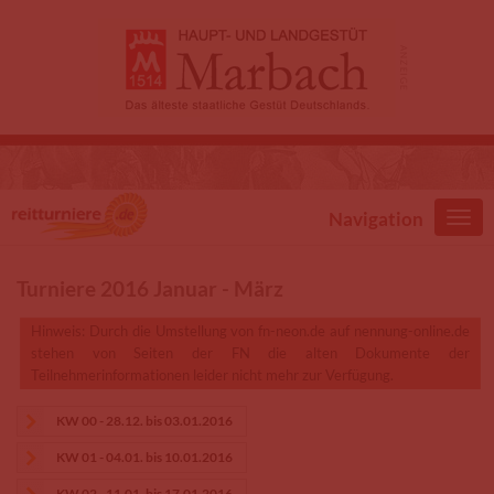
Direkt zum Inhalt
Navigation
Turniere 2016 Januar - März
Hinweis: Durch die Umstellung von fn-neon.de auf nennung-online.de
stehen von Seiten der FN die alten Dokumente der
Teilnehmerinformationen leider nicht mehr zur Verfügung.
KW 00 - 28.12. bis 03.01.2016
KW 01 - 04.01. bis 10.01.2016
KW 02 - 11.01. bis 17.01.2016