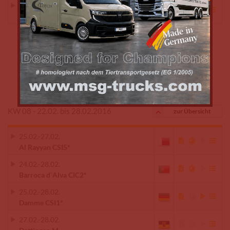
16.02.
-
21.02.
Wellington FL CSI3*
KW 08 - 22.02. bis 28.02.2016
zur Übersicht
25.02.
-
27.02.
Al Rayyan CSI5*
24.02.
-
28.02.
Barroca d`Alva CIC2*
25.02.
-
28.02.
Damme CSI1*
27.02.
-
28.02.