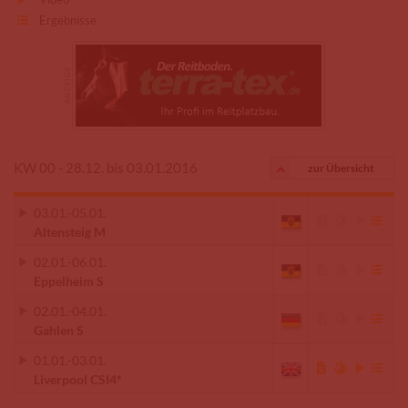
Ergebnisse
KW 00 - 28.12. bis 03.01.2016
zur Übersicht
03.01.
-
05.01.
Altensteig M
02.01.
-
06.01.
Eppelheim S
02.01.
-
04.01.
Gahlen S
01.01.
-
03.01.
Liverpool CSI4*