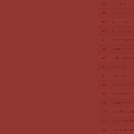
29
Lena Braun
30
Joules Radovi
31
Antonia Kopp
32
Anika Rathje
33
Jasper Rasche
34
Mildrid Aßma
35
Bella Luisa Sa
36
Nené Gall
37
Tina Zapf
38
Teresa Schrec
39
Johanna Bold
40
Madeleine Chr
41
Franziska Urb
42
Lara Katharin
43
Clea-Marleen 