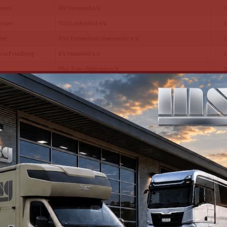
rimm
RV Neuwied e.V.
1
omsen
TGS Lunkeshof e.V.
1
ter
RSV Fohlenhof-Steinweiler e.V.
1
ria Freisberg
RV Neuwied e.V.
1
PSG Trier-Pellingen e.V.
1
hine Stumpf
Ingelheimer RV e.V.
1
RV Neuwied e.V.
1
msen
TGS Lunkeshof e.V.
1
RSV Schwarz-Weiss Mainz-Hechtsheim 1975 e.V.
1
RSG Worms-Pfeddersheim
1
an
RSG Reiterhof Stark e.V.
1
hmitt
RFV Ludwigshafen e.V.
1