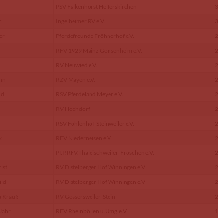
PSV Falkenhorst Helferskirchen
3
c
Ingelheimer RV e.V.
3
er
Pferdefreunde Fröhnerhof e.V.
2
RFV 1929 Mainz Gonsenheim e.V.
2
RV Neuwied e.V.
2
nn
RZV Mayen e.V.
2
nd
RSV Pferdeland Meyer e.V.
2
RV Hochdorf
2
RSV Fohlenhof-Steinweiler e.V.
2
k
RFV Niederneisen e.V.
2
Pf.P.RFV.Thaleischweiler-Fröschen e.V.
2
ist
RV Distelberger Hof Winningen e.V.
2
ild
RV Distelberger Hof Winningen e.V.
2
a Krauß
RV Gossersweiler-Stein
2
Jahr
RFV Rheinböllen u.Umg.e.V.
1