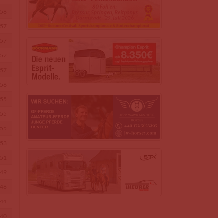
58
57
57
57
57
56
55
55
55
53
51
49
48
44
40