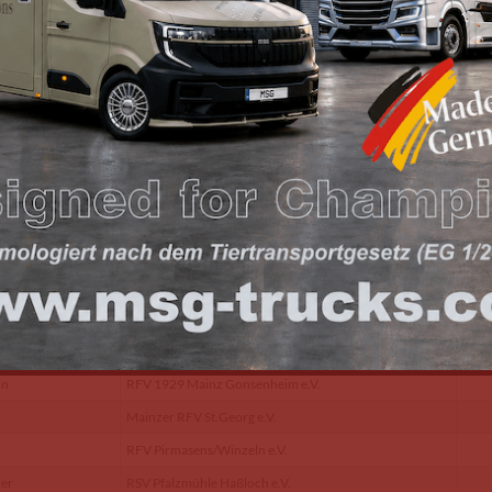
h
RV Bissingen e.V.
1
g
PferdeSV Borwiesenhof
1
RC Hofgut Petersau e.V.
1
schen
PSG Trier-Pellingen e.V.
1
ReitSC Walshausen e.V.
1
etter
PferdeSV Bernkastel-Kues e.V.
1
RC Süd-West Ludwigshafen e.V.
1
ebe
PSV Falkenhorst Helferskirchen
1
RV Kurtscheid e.V.
Laubenheimer RV e.V.
er
RV Schweich e.V.
nn
RFV 1929 Mainz Gonsenheim e.V.
Mainzer RFV St.Georg e.V.
RFV Pirmasens/Winzeln e.V.
her
RSV Pfalzmühle Haßloch e.V.