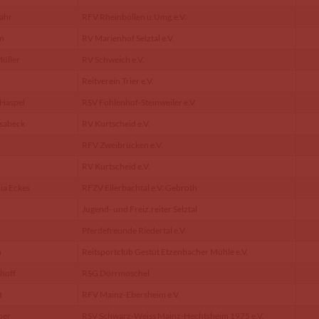
ahr
RFV Rheinböllen u.Umg.e.V.
nn
RV Marienhof Selztal e.V.
üller
RV Schweich e.V.
Reitverein Trier e.V.
 Haspel
RSV Fohlenhof-Steinweiler e.V.
rsabeck
RV Kurtscheid e.V.
RFV Zweibrücken e.V.
RV Kurtscheid e.V.
ia Eckes
RFZV Ellerbachtal e.V. Gebroth
Jugend- und Freiz.reiter Selztal
Pferdefreunde Riedertal e.V.
n
Reitsportclub Gestüt Etzenbacher Mühle e.V.
choff
RSG Dörrmoschel
t
RFV Mainz-Ebersheim e.V.
ber
RSV Schwarz-Weiss Mainz-Hechtsheim 1975 e.V.