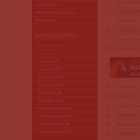
5
Diana Selina
Luxemburg
6
Greta Louise
Mecklenburg-Vorpom.
Rheinland
7
Yara Nowka
8
Chrissy Diana
RHEINLAND-PFALZ
9
Carolin Schen
Dressur Alle
10
Melissa Wetzl
Dressur JUN
Dressur JR
Dressur REI
Springen Alle
Springen JUN
11
Viktoria Bell
Springen JR
12
Alba Beran
Springen REI
13
Neele Norma
Vielseitigkeit Alle
14
Emma Rabl
Vielseitigkeit JUN
Vielseitigkeit JR
15
Angelina Kauf
Vielseitigkeit REI
16
Lou-Ella Best