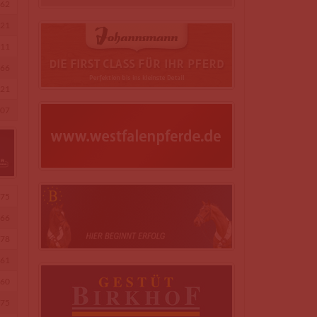
62
21
11
66
21
07
75
66
78
61
60
75