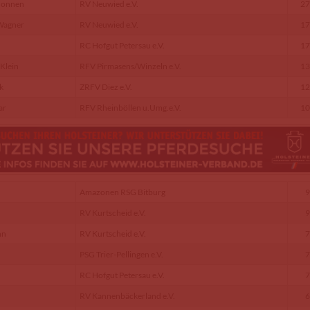
 Nonnen
RV Neuwied e.V.
27
 Wagner
RV Neuwied e.V.
17
RC Hofgut Petersau e.V.
17
 Klein
RFV Pirmasens/Winzeln e.V.
13
k
ZRFV Diez e.V.
12
ar
RFV Rheinböllen u.Umg.e.V.
10
Amazonen RSG Bitburg
9
RV Kurtscheid e.V.
9
nn
RV Kurtscheid e.V.
7
PSG Trier-Pellingen e.V.
7
RC Hofgut Petersau e.V.
7
RV Kannenbäckerland e.V.
6