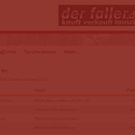
glisten
Turnierwissen
Mehr ...
ren
Pfalz Dressur Junioren 2025
Verein
Pun
 Pickers
RZV Koblenz-Metternich 1927 e.V.
78
PferdeSC Erbes-Büdesheim
53
ner
PferdeSC Erbes-Büdesheim
29
RV Kannenbäckerland e.V.
28