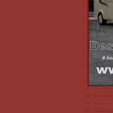
56
Lena Breitbac
57
Helena Collin
58
Mira Appel
58
Larissa Bruck
59
Anni Müller
59
Franziska Sch
60
Emilie Blau
61
Mia-Sophie D
62
Janine Mos
63
Juna Lenert
64
Marlene Säng
65
Claire Ortma
65
Emilia Schäfer
66
Jana Hever
66
Tiandra Kant