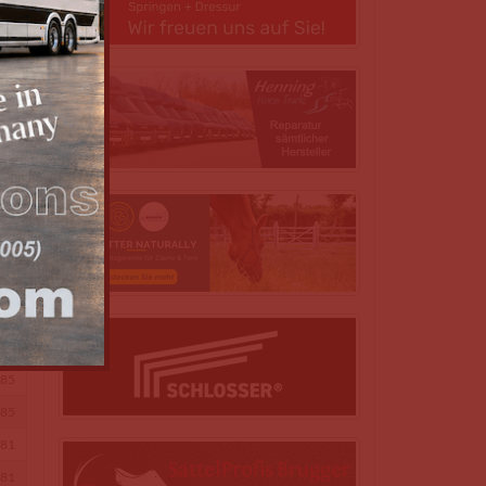
25
21
20
20
15
15
10
09
99
88
86
85
85
81
81