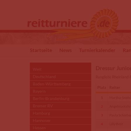
Direkt zum Inhalt
Startseite
News
Turnierkalender
Ran
Dressur Junio
Welt
Deutschland
Rangliste Rheinland-
Baden-Württemberg
Platz
Reiter
Bayern
1
Martha-Sophia
Berlin-Brandenburg
Bremer RV
2
Angelina Kehr
Hamburg
3
Paula Schiebe
Hannover
4
Lilly Best
Hessen