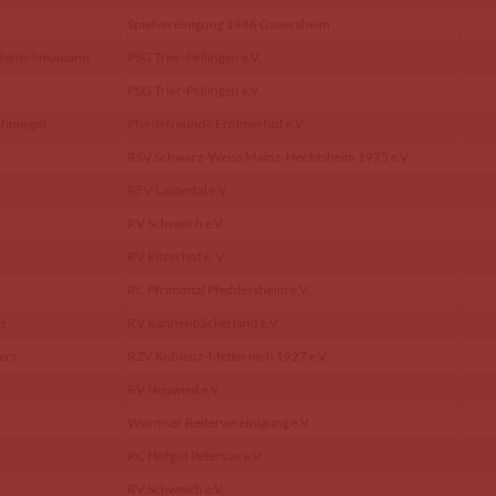
l
Spielvereinigung 1946 Gauersheim
 Bente Neumann
PSG Trier-Pellingen e.V.
PSG Trier-Pellingen e.V.
chmiegel
Pferdefreunde Fröhnerhof e.V.
RSV Schwarz-Weiss Mainz-Hechtsheim 1975 e.V.
RFV Lautertal e.V.
RV Schweich e.V.
RV Eltzerhof e. V.
RC Pfrimmtal Pfeddersheim e.V.
tz
RV Kannenbäckerland e.V.
ers
RZV Koblenz-Metternich 1927 e.V.
RV Neuwied e.V.
Wormser Reitervereinigung e.V.
RC Hofgut Petersau e.V.
RV Schweich e.V.