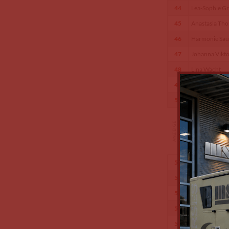
44
Lea-Sophie G
45
Anastasia Th
46
Harmonie Sau
47
Johanna Vikto
48
Lina Wacht
49
Melissa Josep
50
Mia Gattung
51
Annabell Tho
52
Liv Spohn
53
Julia Lahm
54
Josephine Sw
55
Kim Lindensc