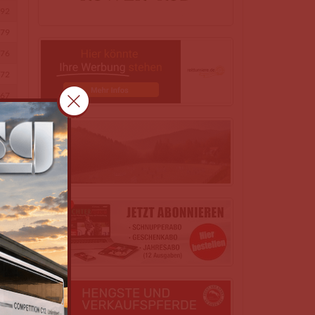
92
79
76
72
67
59
56
43
39
34
31
29