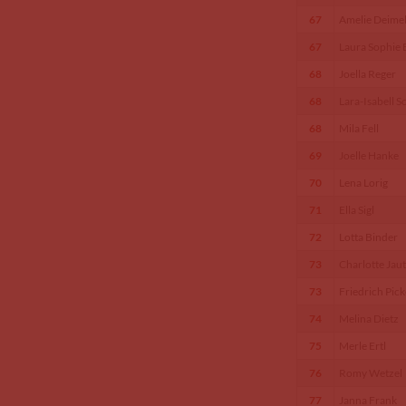
67
Amelie Deime
67
Laura Sophie
68
Joella Reger
68
Lara-Isabell S
68
Mila Fell
69
Joelle Hanke
70
Lena Lorig
71
Ella Sigl
72
Lotta Binder
73
Charlotte Jau
73
Friedrich Pick
74
Melina Dietz
75
Merle Ertl
76
Romy Wetzel
77
Janna Frank