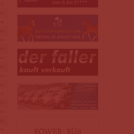
52
06
98
96
84
70
69
68
67
37
15
13
09
00
95