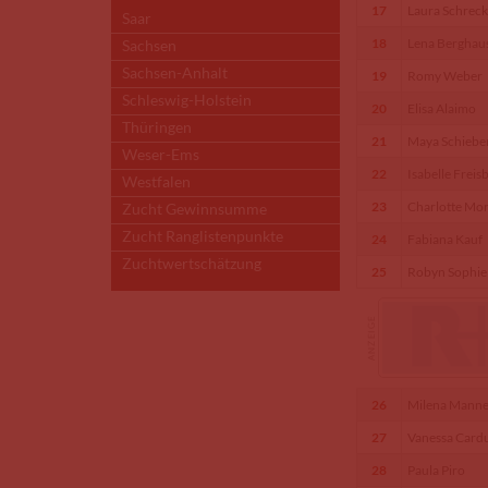
17
Laura Schrec
Saar
18
Lena Berghau
Sachsen
Sachsen-Anhalt
19
Romy Weber
Schleswig-Holstein
20
Elisa Alaimo
Thüringen
21
Maya Schiebe
Weser-Ems
22
Isabelle Freis
Westfalen
23
Charlotte Mo
Zucht Gewinnsumme
Zucht Ranglistenpunkte
24
Fabiana Kauf
Zuchtwertschätzung
25
Robyn Sophie
26
Milena Manne
27
Vanessa Card
28
Paula Piro