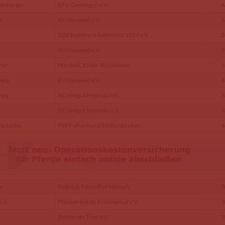
kenberger
RFV Gensingen e.V.
6
s
RV Neuwied e.V.
6
RZV Koblenz-Metternich 1927 e.V.
5
RV Neuwied e.V.
5
ner
PferdeSC Erbes-Büdesheim
5
berg
RV Neuwied e.V.
4
rsey
RC Hofgut Petersau e.V.
4
RC Hofgut Petersau e.V.
4
 Schülke
PSV Falkenhorst Helferskirchen
4
r
Reitclub Pappelhof Mörsch
3
uck
Pferdefreunde Fröhnerhof e.V.
3
Reitverein Trier e.V.
3