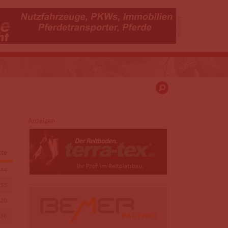
Anzeigen
kte
44
55
20
56