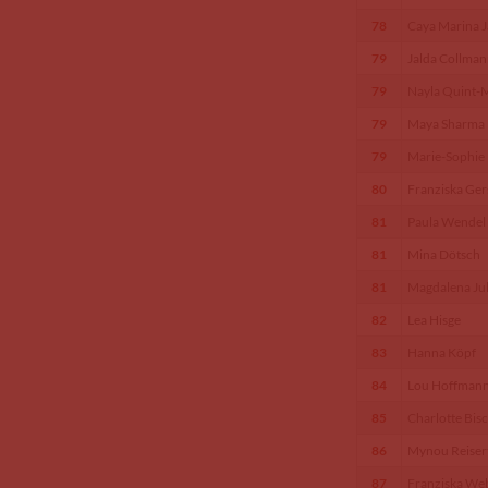
78
Caya Marina J
79
Jalda Collma
79
Nayla Quint-M
79
Maya Sharma
79
Marie-Sophie
80
Franziska Ge
81
Paula Wendel
81
Mina Dötsch
81
Magdalena Jul
82
Lea Hisge
83
Hanna Köpf
84
Lou Hoffman
85
Charlotte Bis
86
Mynou Reiser
87
Franziska We