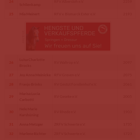
24
RFV Albersloh e.V.
2259
Schlienkamp
25
Mia Meinert
RFV v. Bismarck Exter e.V.
2193
Luisa Charlotte
26
RV Waltrop e.V.
2097
Brocks
27
Joy Anna Meinicke
RFV Greven e.V.
2075
28
Franjo Brinks
RV Gestüt Forellenhof e.V.
2061
Marisa Lucia
29
RV Geseke e.V.
2005
Carbotti
Nele Marie
30
RV Rhede e.V.
1903
Karshüning
31
Anna Metzger
ZRFV Schwerte e.V.
1735
32
Marlene Richter
ZRFV Schwerte e.V.
1723