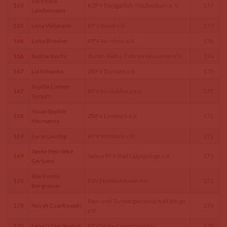
Lucy Elisa
165
RZFV Ennigerloh-Neubeckum e. V.
177
Landermann
165
Lena Veltmann
RFV Roxel e.V.
177
166
Luisa Broeker
RFV Vornholz e.V.
176
166
Sophie Korte
Zucht-,Reit u. Fahrverein Lienen e.V.
176
167
Lia Schunke
ZRFV Dorsten e.V.
175
Sophie Loreen
167
RFV Kindelsberg e.V.
175
Türpitz
Nova-Sophie
168
ZRFV Lembeck e.V.
172
Hermanns
169
Lucie Linning
RFV Vornholz e.V.
171
Janne Henrieke
169
Senne RFV Bad Lippspringe e.V.
171
Gerkens
Kim Femia
169
RSV Hiddenhausen e.V.
171
Bergmeyer
Reit- und Turniergemeinschaft Berge
170
Norah Czarkowski
170
e.V.
170
Lena Lütke Bexten
RFV Milte-Sassenberg e.V.
170