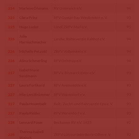
224
Marlene Öhmann
RV Osterwick e.V.
96
225
Clara Prinz
RFV Gustav Rau Westbevern e. V.
95
225
Hugo Ludes
Ländl.ZRFV Marl e.V.
95
Julia
226
Landw. Reiterverein Kalthof e.V.
94
Harnischmacher
226
Michelle Petzold
ZRFV Voßwinkel e.V.
94
226
Alina Schmerling
RFV Ochtrup e.V.
94
Isabel Marie
227
RFV v. Bismarck Exter e.V.
93
Sandmann
227
Laura Fortkord
RFV Avenwedde e.V.
93
227
Mia-Leni Brümmer
RFV Warendorf e.V.
93
227
Paula Hovestadt
Reit-, Zucht- und Fahrverein Epe e. V.
93
227
Paula Ridder
RFV Warendorf e.V.
93
228
Lennard Füser
Beckumer RV e.V. 1925
92
Theresa Isabell
228
ZRFV Lützow Selm-Bork-Olfen e. V.
92
Welsch