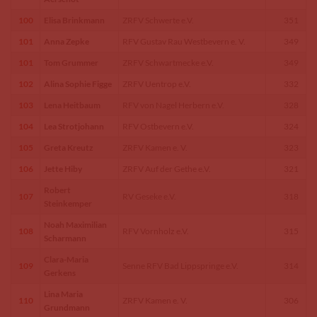
100
Elisa Brinkmann
ZRFV Schwerte e.V.
351
101
Anna Zepke
RFV Gustav Rau Westbevern e. V.
349
101
Tom Grummer
ZRFV Schwartmecke e.V.
349
102
Alina Sophie Figge
ZRFV Uentrop e.V.
332
103
Lena Heitbaum
RFV von Nagel Herbern e.V.
328
104
Lea Strotjohann
RFV Ostbevern e.V.
324
105
Greta Kreutz
ZRFV Kamen e. V.
323
106
Jette Hiby
ZRFV Auf der Gethe e.V.
321
Robert
107
RV Geseke e.V.
318
Steinkemper
Noah Maximilian
108
RFV Vornholz e.V.
315
Scharmann
Clara-Maria
109
Senne RFV Bad Lippspringe e.V.
314
Gerkens
Lina Maria
110
ZRFV Kamen e. V.
306
Grundmann