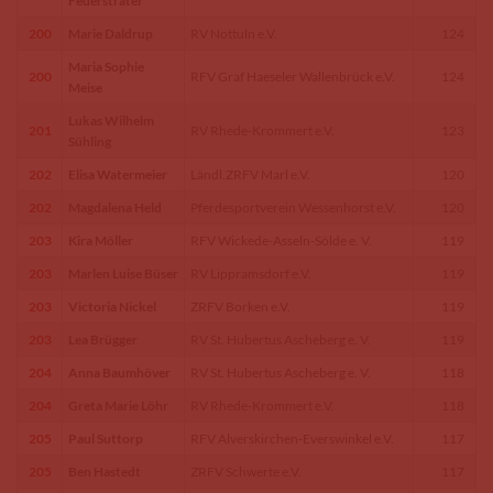
Feuersträter
200
Marie Daldrup
RV Nottuln e.V.
124
Maria Sophie
200
RFV Graf Haeseler Wallenbrück e.V.
124
Meise
Lukas Wilhelm
201
RV Rhede-Krommert e.V.
123
Sühling
202
Elisa Watermeier
Ländl.ZRFV Marl e.V.
120
202
Magdalena Held
Pferdesportverein Wessenhorst e.V.
120
203
Kira Möller
RFV Wickede-Asseln-Sölde e. V.
119
203
Marlen Luise Büser
RV Lippramsdorf e.V.
119
203
Victoria Nickel
ZRFV Borken e.V.
119
203
Lea Brügger
RV St. Hubertus Ascheberg e. V.
119
204
Anna Baumhöver
RV St. Hubertus Ascheberg e. V.
118
204
Greta Marie Löhr
RV Rhede-Krommert e.V.
118
205
Paul Suttorp
RFV Alverskirchen-Everswinkel e.V.
117
205
Ben Hastedt
ZRFV Schwerte e.V.
117