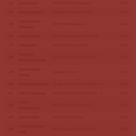
33
Lena Eckert
RFV Südlohn-Oeding e.V.
1514
34
Luna Hagedorn
Riding Club Gütersloh e.V.
1452
Lotta Schulze
35
ZRFV Altenberge e.V.
1442
Wierling
36
Laurine Bode
RFV von Lützow Herford e.V.
1403
37
Mila Diehm
RFV Clarholz-Lette e.V.
1369
Henriette
38
Löhner RG Am Osterfeld e.V.
1324
Dorothea Giesen
Loona Valerie
39
Siegener RV e.V.
1313
Turner
40
Mia Sophie Krämer
Landw. Reiterverein Kalthof e.V.
1288
41
Marie Fallenberg
RV St. Hubertus Ascheberg e. V.
1277
Marie
42
RFV St. Georg Werne e. V.
1262
Deipenbrock
43
Janne Müller
ZRFV Voßwinkel e.V.
1201
Cecilia Huttrop-
44
RV St.Georg Salzkotten e.V.
1188
Hage