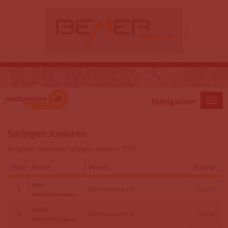
Direkt zum Inhalt
Navigation
Springen Junioren
Rangliste Westfalen Springen Junioren 2025
Platz
Reiter
Verein
Punkte
Max
1
RV Osterwick e.V.
22075
Merschformann
Malte
2
RV Osterwick e.V.
14739
Merschformann