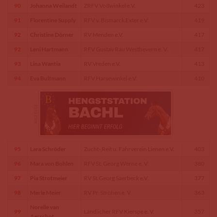
90
Johanna Weilandt
ZRFV Voßwinkel e.V.
423
91
Florentine Supply
RFV v. Bismarck Exter e.V.
419
92
Christine Dörner
RV Menden e.V.
417
92
Leni Hartmann
RFV Gustav Rau Westbevern e. V.
417
93
Lina Wantia
RV Vreden e.V.
413
94
Eva Bultmann
RFV Harsewinkel e.V.
410
95
Lara Schröder
Zucht-,Reit u. Fahrverein Lienen e.V.
403
96
Mara von Bohlen
RFV St. Georg Werne e. V.
380
97
Pia Strotmeier
RV St.Georg Saerbeck e.V.
377
98
Merle Meier
RV Pr. Ströhen e. V.
363
Norelle van
99
Ländlicher RFV Kierspe e. V.
357
Aerschot