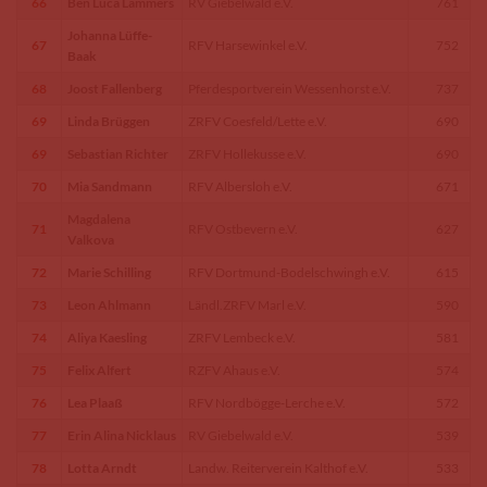
66
Ben Luca Lammers
RV Giebelwald e.V.
761
Johanna Lüffe-
67
RFV Harsewinkel e.V.
752
Baak
68
Joost Fallenberg
Pferdesportverein Wessenhorst e.V.
737
69
Linda Brüggen
ZRFV Coesfeld/Lette e.V.
690
69
Sebastian Richter
ZRFV Hollekusse e.V.
690
70
Mia Sandmann
RFV Albersloh e.V.
671
Magdalena
71
RFV Ostbevern e.V.
627
Valkova
72
Marie Schilling
RFV Dortmund-Bodelschwingh e.V.
615
73
Leon Ahlmann
Ländl.ZRFV Marl e.V.
590
74
Aliya Kaesling
ZRFV Lembeck e.V.
581
75
Felix Alfert
RZFV Ahaus e.V.
574
76
Lea Plaaß
RFV Nordbögge-Lerche e.V.
572
77
Erin Alina Nicklaus
RV Giebelwald e.V.
539
78
Lotta Arndt
Landw. Reiterverein Kalthof e.V.
533