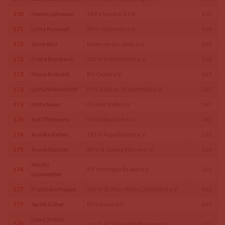
170
Hanna Lehmann
ZRFV Lembeck e.V.
170
171
Lotta Rummel
RFV Ostönnen e.V.
169
172
Jarne Bitz
Reiterverein Velen e.V.
168
172
Greta Bombeck
ZRFV Schloß Holte e.V.
168
173
Mona Kobrink
RV Oelde e.V.
167
173
Lotta Winterhoff
RFV Bühren-Breckerfeld e.V.
167
173
Mats Sauer
RG Hof Balte e.V.
167
174
Karl Thiemann
RFV Albersloh e.V.
165
174
Annika Reher
ZRFV Appelhülsen e.V.
165
175
Annie Richter
RFV St. Georg Werne e. V.
164
Moritz
176
RV Nethegau Brakel e.V.
163
Linneweber
177
Franziska Happe
ZRFV SC Blau Weiss Ostenland e.V.
162
177
Jacob Gäher
RFV Roxel e.V.
162
Lisa-Christin
178
Ländl. RFV Recklinghausen e.V.
161