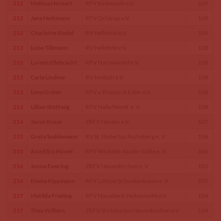
212
Melissa Hornert
RFV Rinkerode e.V.
109
212
Jana Holtmann
RFV Ochtrup e.V.
109
212
Charlotte Riedel
RV Hellefeld e.V.
109
213
Luise Tillmann
RV Hellefeld e.V.
108
213
Loreen Ellebracht
RFV Harsewinkel e.V.
108
213
Carla Lindner
RV Nottuln e.V.
108
213
Lena Griese
RFV v. Bismarck Exter e.V.
108
213
Lillian Stöttwig
RFV Halle/Westf. e. V.
108
214
Jamie Kruse
ZRFV Heiden e.V.
107
215
Greta Soddemann
RV St. Hubertus Ascheberg e. V.
106
215
Ana Eliza Hüwel
RFV Wickede-Asseln-Sölde e. V.
106
216
Jonna Ewering
ZRFV Neuenkirchen e. V.
105
216
Emma Kippmann
RFV Lützow Schuckenbaum e. V.
105
217
Matilda Frieling
RFV Havixbeck-Hohenholte e.V.
104
217
Thea Wilbers
ZRFV St.Hubertus Neuenkirchen e.V.
104