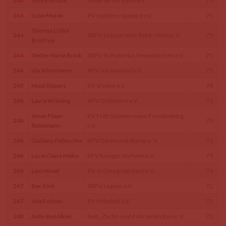
244
Indira Wöste
Reiterverein Balve e.V.
75
244
Luise Marek
RV Sundern-Spexard e.V.
75
Theresa Lütke
244
ZRFV Lützow Selm-Bork-Olfen e. V.
75
Brintrup
244
Mette-Marie Brink
ZRFV St.Hubertus Neuenkirchen e.V.
75
244
Ida Schürmann
RFV Harsewinkel e.V.
75
245
Heidi Küpers
RV Vreden e.V.
74
246
Laura Wilming
RFV Ostbevern e.V.
73
Jonas Plaas-
RV Fritz Sümmermann Fröndenberg
246
73
Beisemann
e.V.
246
Giuliana Pellecchia
RFV Dortmund-Barop e. V.
73
246
Lucie Claire Heike
RFV Enniger-Vorhelm e.V.
73
246
Leni Hövel
RV St.Georg Saerbeck e.V.
73
247
Ben Eink
ZRFV Legden e.V.
72
247
Jula Fothen
RV Hellefeld e.V.
72
248
Aylin Benölken
Reit-, Zucht- und Fahrverein Epe e. V.
71