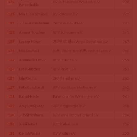
120
RV St. Hubertus Wolbeck e. V.
273
Paraschakis
121
Mia Lucia Schaper
RV Rhynern e.V.
272
122
Johanna Dollmann
ZRFV Versmold e.V.
271
122
Ariana Höschen
RFV Schwaney e.V.
271
123
Lauren Hüser
ZRFV SC Blau Weiss Ostenland e.V.
267
124
Mia Schmidt
Reit-, Zucht- und Fahrverein Epe e. V.
266
125
Annabelle Urban
RFV Halver e. V.
265
126
Leni Günther
RFV Reken e.V.
263
127
Ella Rosing
ZRFV Heiden e.V.
262
127
Felix Burghardt
RFV von Nagel Herbern e.V.
262
128
Katja Heinle
Fahr- und RV Wettringen e.V.
261
129
Amy Lee Quose
ZRFV Voßwinkel e.V.
258
130
Jil Wittenborn
RFV von Lützow Herford e.V.
256
130
Anni Alfert
RZFV Ahaus e.V.
256
131
Carla Wantia
RV Vreden e.V.
255