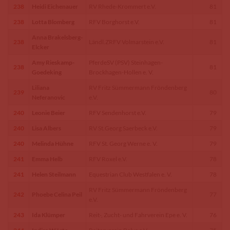
238
Heidi Eichenauer
RV Rhede-Krommert e.V.
81
238
Lotta Blomberg
RFV Borghorst e.V.
81
Anna Brakelsberg-
238
Ländl.ZRFV Volmarstein e.V.
81
Elcker
Amy Rieskamp-
PferdeSV (PSV) Steinhagen-
238
81
Goedeking
Brockhagen-Hollen e. V.
Liliana
RV Fritz Sümmermann Fröndenberg
239
80
Neferanovic
e.V.
240
Leonie Beier
RFV Sendenhorst e.V.
79
240
Lisa Albers
RV St.Georg Saerbeck e.V.
79
240
Melinda Hühne
RFV St. Georg Werne e. V.
79
241
Emma Helb
RFV Roxel e.V.
78
241
Helen Steilmann
Equestrian Club Westfalen e. V.
78
RV Fritz Sümmermann Fröndenberg
242
Phoebe Celina Peil
77
e.V.
243
Ida Klümper
Reit-, Zucht- und Fahrverein Epe e. V.
76