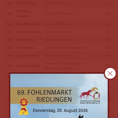
145
Clara Öhmann
RV Osterwick e.V.
212
Lilli Marie
146
Ländl.ZRFV Marl e.V.
210
Ostgathe
146
Finja Brinkpeter
Ländl.ZRFV Marl e.V.
210
147
Marieke Köchling
RFV Billerbeck e.V.
209
147
Greta Vinke
RV Herbede-Ruhr e.V.
209
148
Anna Löfken
RFV Gustav Rau Westbevern e. V.
207
149
Anna Hülsmann
RFV Cherusker e.V.
206
PferdeSV (PSV) Steinhagen-
150
Julius Felix Halter
205
Brockhagen-Hollen e. V.
150
Ida Schmidt
ZRFV Schloß Holte e.V.
205
Pia Sophie
151
RV Rhede-Krommert e.V.
202
Schreiber
Lotta Große
152
RV Rhede-Krommert e.V.
200
Kleimann
152
Julius Weckendorf
RFV von Nagel Herbern e.V.
200
153
Ana Selina Oppitz
ZRFV Schloß Holte e.V.
199