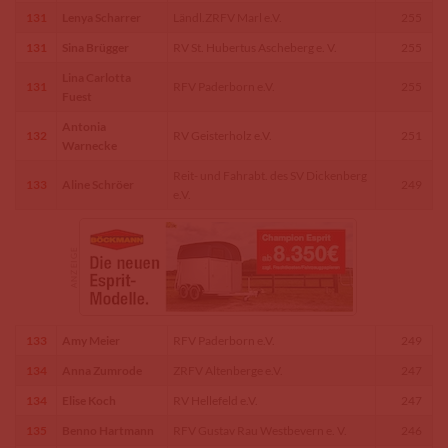
131
Lenya Scharrer
Ländl.ZRFV Marl e.V.
255
131
Sina Brügger
RV St. Hubertus Ascheberg e. V.
255
Lina Carlotta
131
RFV Paderborn e.V.
255
Fuest
Antonia
132
RV Geisterholz e.V.
251
Warnecke
Reit- und Fahrabt. des SV Dickenberg
133
Aline Schröer
249
e.V.
133
Amy Meier
RFV Paderborn e.V.
249
134
Anna Zumrode
ZRFV Altenberge e.V.
247
134
Elise Koch
RV Hellefeld e.V.
247
135
Benno Hartmann
RFV Gustav Rau Westbevern e. V.
246