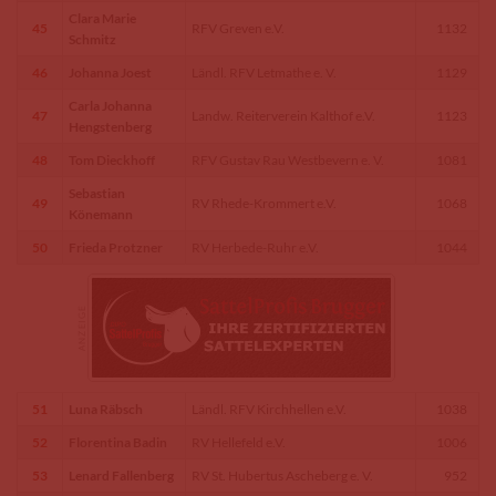
Clara Marie
45
RFV Greven e.V.
1132
Schmitz
46
Johanna Joest
Ländl. RFV Letmathe e. V.
1129
Carla Johanna
47
Landw. Reiterverein Kalthof e.V.
1123
Hengstenberg
48
Tom Dieckhoff
RFV Gustav Rau Westbevern e. V.
1081
Sebastian
49
RV Rhede-Krommert e.V.
1068
Könemann
50
Frieda Protzner
RV Herbede-Ruhr e.V.
1044
51
Luna Räbsch
Ländl. RFV Kirchhellen e.V.
1038
52
Florentina Badin
RV Hellefeld e.V.
1006
53
Lenard Fallenberg
RV St. Hubertus Ascheberg e. V.
952