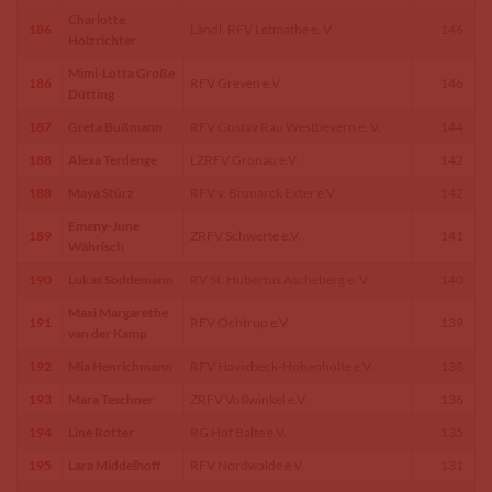
Charlotte
186
Ländl. RFV Letmathe e. V.
146
Holzrichter
Mimi-Lotta Große
186
RFV Greven e.V.
146
Dütting
187
Greta Bußmann
RFV Gustav Rau Westbevern e. V.
144
188
Alexa Terdenge
LZRFV Gronau e.V.
142
188
Maya Stürz
RFV v. Bismarck Exter e.V.
142
Emeny-June
189
ZRFV Schwerte e.V.
141
Währisch
190
Lukas Soddemann
RV St. Hubertus Ascheberg e. V.
140
Maxi Margarethe
191
RFV Ochtrup e.V.
139
van der Kamp
192
Mia Henrichmann
RFV Havixbeck-Hohenholte e.V.
138
193
Mara Teschner
ZRFV Voßwinkel e.V.
136
194
Line Rotter
RG Hof Balte e.V.
135
195
Lara Middelhoff
RFV Nordwalde e.V.
131