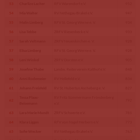
53
Charlize Lacher
RFV Warendorf e.V.
952
54
Mia Walter
RV Nethegau Brakel e.V.
947
55
Malin Limberg
RFV St. Georg Werne e. V.
934
56
Lisa Tebbe
ZRFV Riesenbeck e.V.
933
57
Sarah Veltmann
ZRFV Neuenkirchen e. V.
928
57
Elisa Limberg
RFV St. Georg Werne e. V.
928
58
Leni Winkel
ZRFV Dorsten e.V.
905
59
Josefine Thabe
Landw. Reiterverein Kalthof e.V.
848
60
Anni Rodemeier
RV Hellefeld e.V.
834
61
Johann Freisfeld
RV St. Hubertus Ascheberg e. V.
827
Tessa Plaas-
RV Fritz Sümmermann Fröndenberg
62
792
Beisemann
e.V.
63
Lara Marie Mundt
ZRFV Schwerte e.V.
781
64
Klara Ligges
RFV von Nagel Herbern e.V.
773
65
Sofie Wecker
RV Nethegau Brakel e.V.
763