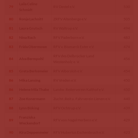
Laila Celine
79
RV Destel e.V.
530
Schmidt
80
Ronja Lachnitt
ZRFV Altenberge e.V.
505
81
Laura Grutsch
RV Waltrop e.V.
494
82
Nina Rach
RFV Paderborn e.V.
483
83
Frida Obermowe
RFV v. Bismarck Exter e.V.
474
RFV des Delbrücker Land
84
Alva Bermpohl
456
Westenholz e. V.
85
Greta Berkemeier
RFV Albersloh e.V.
454
86
Mika Lansing
RV Vreden e.V.
450
86
Helene Mila Thabe
Landw. Reiterverein Kalthof e.V.
450
87
Zoe Konermann
Zucht-,Reit u. Fahrverein Lienen e.V.
440
88
Lynn Böking
RFV Ochtrup e.V.
439
Franziska
89
RFV von Nagel Herbern e.V.
429
Weckendorf
90
Kira Deppenmeier
RFV Hubertus Eschenbruch e.V.
423