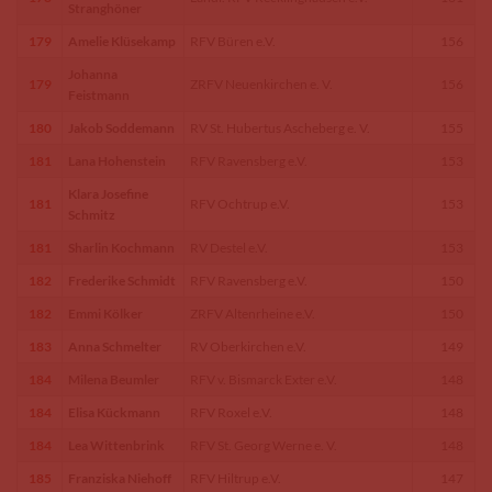
Stranghöner
179
Amelie Klüsekamp
RFV Büren e.V.
156
Johanna
179
ZRFV Neuenkirchen e. V.
156
Feistmann
180
Jakob Soddemann
RV St. Hubertus Ascheberg e. V.
155
181
Lana Hohenstein
RFV Ravensberg e.V.
153
Klara Josefine
181
RFV Ochtrup e.V.
153
Schmitz
181
Sharlin Kochmann
RV Destel e.V.
153
182
Frederike Schmidt
RFV Ravensberg e.V.
150
182
Emmi Kölker
ZRFV Altenrheine e.V.
150
183
Anna Schmelter
RV Oberkirchen e.V.
149
184
Milena Beumler
RFV v. Bismarck Exter e.V.
148
184
Elisa Kückmann
RFV Roxel e.V.
148
184
Lea Wittenbrink
RFV St. Georg Werne e. V.
148
185
Franziska Niehoff
RFV Hiltrup e.V.
147