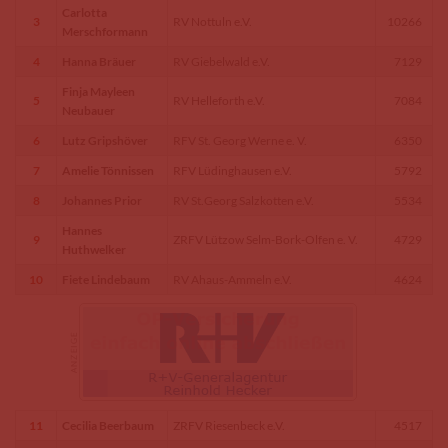
Carlotta
3
RV Nottuln e.V.
10266
Merschformann
4
Hanna Bräuer
RV Giebelwald e.V.
7129
Finja Mayleen
5
RV Helleforth e.V.
7084
Neubauer
6
Lutz Gripshöver
RFV St. Georg Werne e. V.
6350
7
Amelie Tönnissen
RFV Lüdinghausen e.V.
5792
8
Johannes Prior
RV St.Georg Salzkotten e.V.
5534
Hannes
9
ZRFV Lützow Selm-Bork-Olfen e. V.
4729
Huthwelker
10
Fiete Lindebaum
RV Ahaus-Ammeln e.V.
4624
11
Cecilia Beerbaum
ZRFV Riesenbeck e.V.
4517