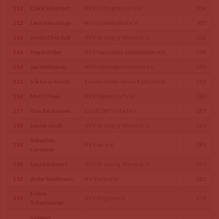
111
Clara Schüttert
RFV Lüdinghausen e.V.
304
112
Lara Vahnstiege
RV Lippramsdorf e.V.
303
113
Jordis Elina Sult
RFV St. Georg Werne e. V.
302
114
Marie Zöller
RFV Havixbeck-Hohenholte e.V.
298
114
Jan Heitbaum
RFV von Nagel Herbern e.V.
298
115
Viktoria Busch
Landw. Reiterverein Kalthof e.V.
293
116
Matti Plaas
RFV Warendorf e.V.
287
117
Tom Beckmann
Ländl.ZRFV Marl e.V.
285
118
Louisa Jandt
RFV St. Georg Werne e. V.
281
Sebastian
118
RV Laer e.V.
281
Gerdener
118
Laura Schwert
RFV St. Georg Werne e. V.
281
118
Anna Sandmann
RV Recke e.V.
281
Emma
119
RFV Begatal e.V.
278
Schafmeister
Symeon