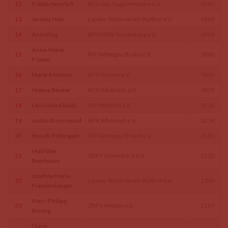
12
Frieda Heinrich
RFV von Nagel Herbern e.V.
4047
13
Jeremy Hein
Landw. Reiterverein Kalthof e.V.
3969
14
Anni Klug
RFV Milte-Sassenberg e.V.
3949
Anna-Marie
15
RV Nethegau Brakel e.V.
3860
Friedel
16
Marie Ahmann
RFV Greven e.V.
3842
17
Helena Becker
RFV Albersloh e.V.
3829
18
Leni Louisa Raab
RV Hellefeld e.V.
3526
19
Justus Rotermund
RFV Albersloh e.V.
3234
20
Henrik Pellengahr
RV Nethegau Brakel e.V.
2582
Mathilde
21
ZRFV Riesenbeck e.V.
2520
Beerbaum
Josefine Maria
22
Landw. Reiterverein Kalthof e.V.
2300
Freudenberger
Marc-Philipp
23
ZRFV Heiden e.V.
2265
Büning
Marie