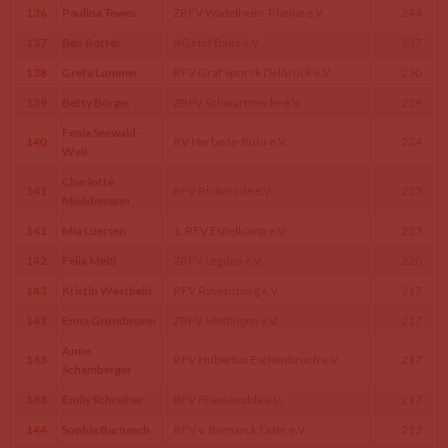
136
Paulina Tewes
ZRFV Wadelheim-Rheine e.V.
244
137
Ben Rotter
RG Hof Balte e.V.
237
138
Greta Lummer
RFV Graf Sporck Delbrück e.V.
230
139
Betty Börger
ZRFV Schwartmecke e.V.
229
Fenia Seewald-
140
RV Herbede-Ruhr e.V.
224
Weil
Charlotte
141
RFV Rinkerode e.V.
223
Moddemann
141
Mia Luersen
1. RFV Espelkamp e.V.
223
142
Felix Meiß
ZRFV Legden e.V.
220
143
Kristin Westbeld
RFV Ravensberg e.V.
217
143
Enna Grundmann
ZRFV Mettingen e.V.
217
Anne
143
RFV Hubertus Eschenbruch e.V.
217
Schamberger
143
Emily Schreiner
RFV Friedewalde e.V.
217
144
Sophie Barnasch
RFV v. Bismarck Exter e.V.
213