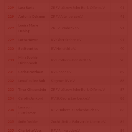
229
Lara Bartz
ZRFV Lützow Selm-Bork-Olfen e. V.
91
229
Antonia Oskamp
ZRFV Altenberge e.V.
91
Louisa Marie
229
ZRFV Lembeck e.V.
91
Hebing
229
Lotta Höwer
RV Oberkirchen e.V.
91
230
Bo Steentjes
RV Hellefeld e.V.
90
Mina Sophie
230
RV Frotheim-Isenstedt e.V.
90
Hildebrandt
231
Carla Brosthaus
RV Rhede e.V.
89
232
Lena Pauline Bub
Siegener RV e.V.
88
233
Thea Klingenstein
ZRFV Lützow Selm-Bork-Olfen e. V.
87
234
Carolin Jankord
RV St.Georg Saerbeck e.V.
86
Lara von
234
RFV Hubertus Eschenbruch e.V.
86
Puttkamer
235
Sofie Redder
Zucht-,Reit u. Fahrverein Lienen e.V.
84
235
Charlotte Voss
RFV Rinkerode e.V.
84