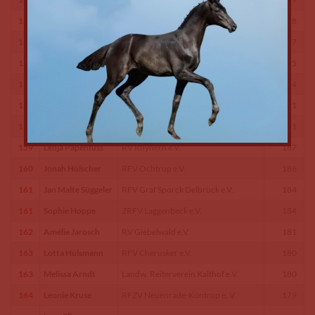
154
Lina Steffens
RV St.Georg Salzkotten e.V.
198
155
Noah Pax
Zucht-,Reit u. Fahrverein Lienen e.V.
197
156
Julius Hörbelt
ZRFV Gescher e.V.
195
157
Joleen Grischkat
RFV Cherusker e.V.
194
158
Lilli Distler
RFV Warendorf e.V.
191
158
Inga Brucksch
RFV Warendorf e.V.
191
159
Lenja Papenfuss
RV Rhynern e.V.
187
160
Jonah Hölscher
RFV Ochtrup e.V.
186
161
Jan Malte Süggeler
RFV Graf Sporck Delbrück e.V.
184
161
Sophie Hoppe
ZRFV Laggenbeck e.V.
184
162
Amélie Jarosch
RV Giebelwald e.V.
181
163
Lotta Hülsmann
RFV Cherusker e.V.
180
163
Melissa Arndt
Landw. Reiterverein Kalthof e.V.
180
164
Leonie Kruse
RFZV Neuenrade-Küntrop e. V.
179