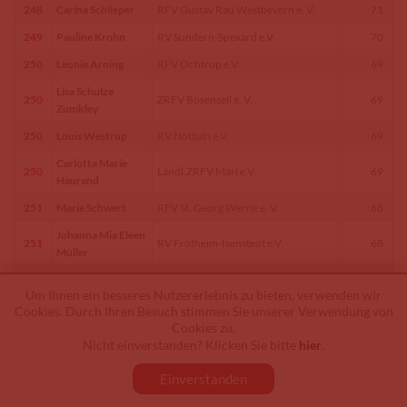
248
Carina Schlieper
RFV Gustav Rau Westbevern e. V.
71
249
Pauline Krohn
RV Sundern-Spexard e.V.
70
250
Leonie Arning
RFV Ochtrup e.V.
69
Lisa Schulze
250
ZRFV Bösensell e. V.
69
Zumkley
250
Louis Westrup
RV Nottuln e.V.
69
Carlotta Marie
250
Ländl.ZRFV Marl e.V.
69
Haurand
251
Marie Schwert
RFV St. Georg Werne e. V.
68
Johanna Mia Eleen
251
RV Frotheim-Isenstedt e.V.
68
Müller
251
Floriane Viefhues
Pferdesportverein Wessenhorst e.V.
68
Um Ihnen ein besseres Nutzererlebnis zu bieten, verwenden wir
251
Juliana Wagner
ZRFV Riesenbeck e.V.
68
Cookies. Durch Ihren Besuch stimmen Sie unserer Verwendung von
Cookies zu.
Ann-Kathrin
252
RFV Roxel e.V.
67
Nicht einverstanden? Klicken Sie bitte
hier
.
Beyer
Einverstanden
Sophia Hanna
252
ZRFV Schwerte e.V.
67
Mundt