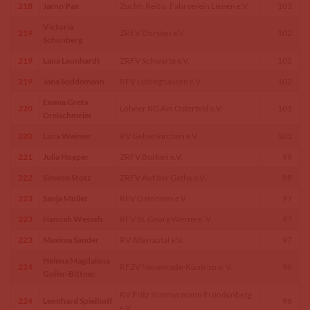
218
Jarno Pax
Zucht-,Reit u. Fahrverein Lienen e.V.
103
Victoria
219
ZRFV Dorsten e.V.
102
Schönberg
219
Lana Leonhardt
ZRFV Schwerte e.V.
102
219
Jana Soddemann
RFV Lüdinghausen e.V.
102
Emma Greta
220
Löhner RG Am Osterfeld e.V.
101
Dreischmeier
220
Luca Weimer
RV Gelsenkirchen e.V.
101
221
Julia Hoeper
ZRFV Borken e.V.
99
222
Simeon Stotz
ZRFV Auf der Gethe e.V.
98
223
Sanja Müller
RFV Ostönnen e.V.
97
223
Hannah Wessels
RFV St. Georg Werne e. V.
97
223
Maxima Sander
RV Altenautal e.V.
97
Helena Magdalena
224
RFZV Neuenrade-Küntrop e. V.
96
Goller-Bittner
RV Fritz Sümmermann Fröndenberg
224
Leonhard Spielhoff
96
e.V.