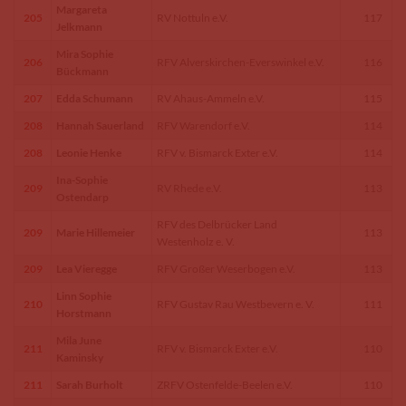
Margareta
205
RV Nottuln e.V.
117
Jelkmann
Mira Sophie
206
RFV Alverskirchen-Everswinkel e.V.
116
Bückmann
207
Edda Schumann
RV Ahaus-Ammeln e.V.
115
208
Hannah Sauerland
RFV Warendorf e.V.
114
208
Leonie Henke
RFV v. Bismarck Exter e.V.
114
Ina-Sophie
209
RV Rhede e.V.
113
Ostendarp
RFV des Delbrücker Land
209
Marie Hillemeier
113
Westenholz e. V.
209
Lea Vieregge
RFV Großer Weserbogen e.V.
113
Linn Sophie
210
RFV Gustav Rau Westbevern e. V.
111
Horstmann
Mila June
211
RFV v. Bismarck Exter e.V.
110
Kaminsky
211
Sarah Burholt
ZRFV Ostenfelde-Beelen e.V.
110