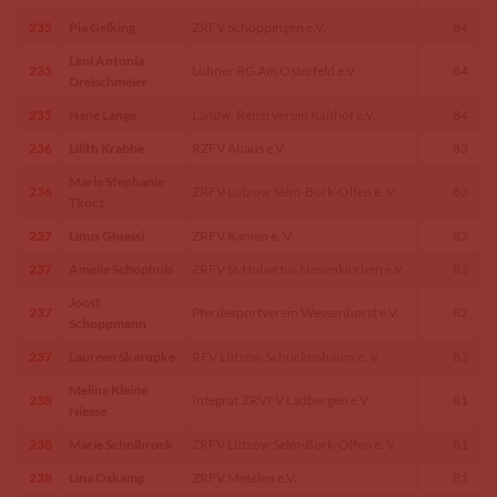
235
Pia Gelking
ZRFV Schöppingen e.V.
84
Leni Antonia
235
Löhner RG Am Osterfeld e.V.
84
Dreischmeier
235
Nane Lange
Landw. Reiterverein Kalthof e.V.
84
236
Lilith Krabbe
RZFV Ahaus e.V.
83
Marie Stephanie
236
ZRFV Lützow Selm-Bork-Olfen e. V.
83
Tkocz
237
Linus Ghiassi
ZRFV Kamen e. V.
82
237
Amelie Schophuis
ZRFV St.Hubertus Neuenkirchen e.V.
82
Joost
237
Pferdesportverein Wessenhorst e.V.
82
Schoppmann
237
Laureen Skarupke
RFV Lützow Schuckenbaum e. V.
82
Melina Kleine
238
Integrat.ZRVFV Ladbergen e.V.
81
Niesse
238
Marie Scholbrock
ZRFV Lützow Selm-Bork-Olfen e. V.
81
238
Lina Oskamp
ZRFV Metelen e.V.
81