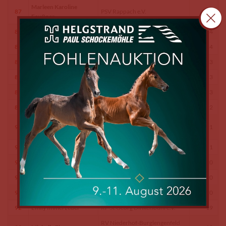
Marleen Karoline
87
PSV Rappach e.V.
24
Faußner
87
Michelle Meier
RV Windhof e.V.
24
87
Cilena Haas
RFZV Babenhausen e.V.
24
88
Leonie Quaas
PPSG Krottenthal
23
88
Laetitia Sarah Immer
RC Gut Weiglschwaig e.V.
23
88
Nico Hofko
RFV Brünst e.V.
23
89
Lea Kaiser
RFV Waldkirchen e.V.
22
Hannah-Lena
90
RFV Oberasbach e.V.
21
Schadinger
90
Ruben Scheer
RSG Simmershofen
21
91
Mara Eigenthaler
RC Am Schwanberg e.V.
20
91
Tabea Roos
RA München e.V.
20
91
Lea Reinke
Pffrd. Reiterhof Laurent e.V.
20
92
Emily Immerzeder
RF St.Georg Dinkelsbühl e.V.
19
RV Niederhof-Burglengenfeld