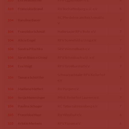
103
Eva Waldleitner
RFV Eggenfelden e.V.
8
103
Franziska Brand
RV Aschaffenburg u.U. e.V.
8
RC Pferdebox am Reichswald e.
104
Karoline Bauer
7
V.
104
Franziska Schmid
Hallertauer RFV Rohr e.V.
7
104
Alicia Engel
RFV Sonnefeld u.Umg.e.V.
7
104
Sandra Pitschka
SRV Wimmelbach e.V.
7
104
Sarah Bianca Orosz
RFV Schwabach u.U. e.V.
7
104
Eva Voigt
RFV Großbardorf e.V.
7
Schwarzachtaler RFV Kollerhof
104
Tamara Schüttler
7
e.V.
104
Madlene Meffert
RV Pürgen e.V.
7
104
Sonja Memminger
Pffrd. Reiterhof Laurent e.V.
7
104
Paulina Schoger
RC Tattersall Nürnberg e.V.
7
105
Franziska Mayr
RV Windhof e.V.
6
105
Kristin Mertens
RFV Füssen e.V.
6