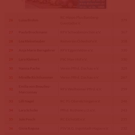
RC Hippo Plus Bamberg-
26
Luisa Brehm
379
Gaustadt e.V.
27
Paula Brockmann
RFV Schwabmünchen e.V.
367
28
Lea Kleinsteuber
Reitverein Ödenhof e.V.
358
29
Anja Marie Berngehrer
RFV Eggenfelden e.V.
330
29
Lara Kleinert
PSC Max-Hof e.V.
330
30
Hanna Pache
Verein Pffrd. Dachau e.V.
329
31
Mireille Richthammer
Verein Pffrd. Dachau e.V.
267
Emilia von Beaulieu-
32
RFV Weilheimer Pffrd. e.V.
259
Marconnay
33
Lilli Nagel
RC TG Oberelchingen e.V.
246
34
Lara Schuler
Pffrd. Rothsee u.U.e.V.
243
35
Jule Pesch
RC Eichstätt e.V.
235
36
Gioia Ragusa
PSV St.G. Ingolstadt-Hagau e.V.
232