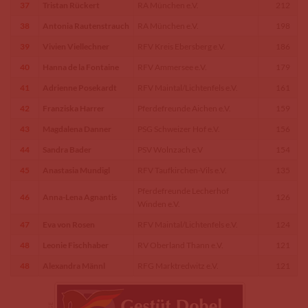
37
Tristan Rückert
RA München e.V.
212
38
Antonia Rautenstrauch
RA München e.V.
198
39
Vivien Viellechner
RFV Kreis Ebersberg e.V.
186
40
Hanna de la Fontaine
RFV Ammersee e.V.
179
41
Adrienne Posekardt
RFV Maintal/Lichtenfels e.V.
161
42
Franziska Harrer
Pferdefreunde Aichen e.V.
159
43
Magdalena Danner
PSG Schweizer Hof e.V.
156
44
Sandra Bader
PSV Wolnzach e.V
154
45
Anastasia Mundigl
RFV Taufkirchen-Vils e.V.
135
Pferdefreunde Lecherhof
46
Anna-Lena Agnantis
126
Winden e.V.
47
Eva von Rosen
RFV Maintal/Lichtenfels e.V.
124
48
Leonie Fischhaber
RV Oberland Thann e.V.
121
48
Alexandra Männl
RFG Marktredwitz e.V.
121