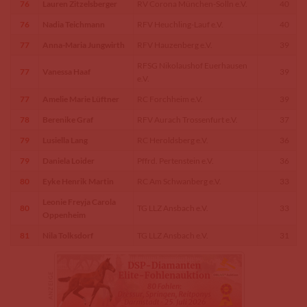
76
Lauren Zitzelsberger
RV Corona München-Solln e.V.
40
76
Nadia Teichmann
RFV Heuchling-Lauf e.V.
40
77
Anna-Maria Jungwirth
RFV Hauzenberg e.V.
39
RFSG Nikolaushof Euerhausen
77
Vanessa Haaf
39
e.V.
77
Amelie Marie Lüftner
RC Forchheim e.V.
39
78
Berenike Graf
RFV Aurach Trossenfurt e.V.
37
79
Lusiella Lang
RC Heroldsberg e.V.
36
79
Daniela Loider
Pffrd. Pertenstein e.V.
36
80
Eyke Henrik Martin
RC Am Schwanberg e.V.
33
Leonie Freyja Carola
80
TG LLZ Ansbach e.V.
33
Oppenheim
81
Nila Tolksdorf
TG LLZ Ansbach e.V.
31