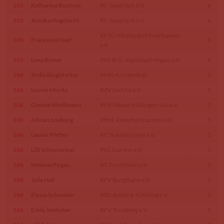
105
Katharina Buchner
RC Sauerlach e.V.
6
105
Annika Hogelucht
RC Sauerlach e.V.
6
RFSG Nikolaushof Euerhausen
105
Francesca Haaf
6
e.V.
105
Lena Rixner
PSV St.G. Ingolstadt-Hagau e.V.
6
106
Stella Ringlstetter
PPSG Krottenthal
5
106
Leonie Moritz
RZV Lechtal e.V.
5
106
Cosima Weißmann
RFV Wassertrüdingen u.U.e.V.
5
106
Alissa Lüneburg
Pffrd. Reiterhof Laurent e.V.
5
106
Leonie Pfeffer
RC Trautskirchen e.V.
5
106
Lilli Scheurecker
PSG Isar-Inn e.V.
5
106
Melanie Pogan
RC Forchheim e.V.
5
106
Julia Hell
RFV Burgthann e.V.
5
106
Elyssa Schneider
RSG Amberg-Köfering e.V.
5
106
Emily Seehuber
RFV Trostberg e.V.
5