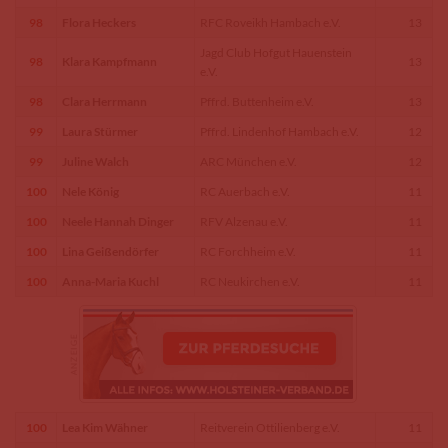
98
Flora Heckers
RFC Roveikh Hambach e.V.
13
Jagd Club Hofgut Hauenstein
98
Klara Kampfmann
13
e.V.
98
Clara Herrmann
Pffrd. Buttenheim e.V.
13
99
Laura Stürmer
Pffrd. Lindenhof Hambach e.V.
12
99
Juline Walch
ARC München e.V.
12
100
Nele König
RC Auerbach e.V.
11
100
Neele Hannah Dinger
RFV Alzenau e.V.
11
100
Lina Geißendörfer
RC Forchheim e.V.
11
100
Anna-Maria Kuchl
RC Neukirchen e.V.
11
100
Lea Kim Wähner
Reitverein Ottilienberg e.V.
11