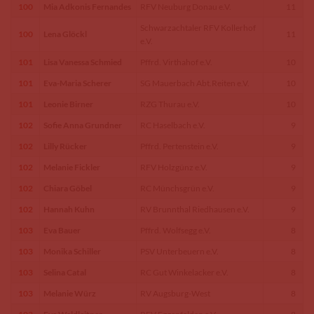
100
Mia Adkonis Fernandes
RFV Neuburg Donau e.V.
11
Schwarzachtaler RFV Kollerhof
100
Lena Glöckl
11
e.V.
101
Lisa Vanessa Schmied
Pffrd. Virthahof e.V.
10
101
Eva-Maria Scherer
SG Mauerbach Abt.Reiten e.V.
10
101
Leonie Birner
RZG Thurau e.V.
10
102
Sofie Anna Grundner
RC Haselbach e.V.
9
102
Lilly Rücker
Pffrd. Pertenstein e.V.
9
102
Melanie Fickler
RFV Holzgünz e.V.
9
102
Chiara Göbel
RC Münchsgrün e.V.
9
102
Hannah Kuhn
RV Brunnthal Riedhausen e.V.
9
103
Eva Bauer
Pffrd. Wolfsegg e.V.
8
103
Monika Schiller
PSV Unterbeuern e.V.
8
103
Selina Catal
RC Gut Winkelacker e.V.
8
103
Melanie Würz
RV Augsburg-West
8