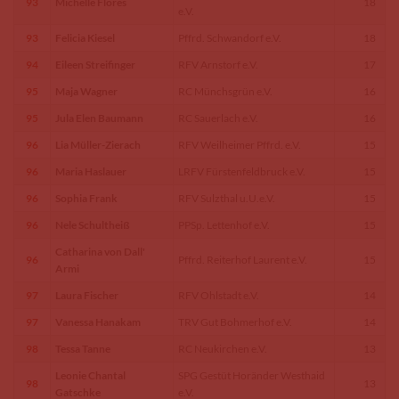
93
Michelle Flores
18
e.V.
93
Felicia Kiesel
Pffrd. Schwandorf e.V.
18
94
Eileen Streifinger
RFV Arnstorf e.V.
17
95
Maja Wagner
RC Münchsgrün e.V.
16
95
Jula Elen Baumann
RC Sauerlach e.V.
16
96
Lia Müller-Zierach
RFV Weilheimer Pffrd. e.V.
15
96
Maria Haslauer
LRFV Fürstenfeldbruck e.V.
15
96
Sophia Frank
RFV Sulzthal u.U.e.V.
15
96
Nele Schultheiß
PPSp. Lettenhof e.V.
15
Catharina von Dall'
96
Pffrd. Reiterhof Laurent e.V.
15
Armi
97
Laura Fischer
RFV Ohlstadt e.V.
14
97
Vanessa Hanakam
TRV Gut Bohmerhof e.V.
14
98
Tessa Tanne
RC Neukirchen e.V.
13
Leonie Chantal
SPG Gestüt Horänder Westhaid
98
13
Gatschke
e.V.