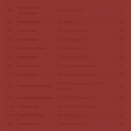
Tamara Marion
68
PSC Max-Hof e.V.
51
Eschbaumer
69
Marlene Kögler
RV Selb e.V.
50
70
Britta Greif
RC Forchheim e.V.
48
70
Emely Geiger
PSG Ellingen e.V.
48
71
Ronja Schmittfull
RFV Sulzthal u.U.e.V.
47
72
Lydia Helmer
PSV Euerhausen e.V.
45
72
Anna Zahmel
RSV Gut Fasanenhöhe e.V.
45
72
Ina Seebauer
RV Gestüt Tiefenhof e.V.
45
PSV Reitsportanlage Rauch im
73
Verena Kappelsberger
43
Holz e.V.
74
Luca Leonie Nagengast
RFV Schloß Thurn e.V.
42
74
Helena Seelig
RC Tattersall Nürnberg e.V.
42
74
Josefine Schmid
RFV Holzgünz e.V.
42
75
Jana Berschin
PSV Bellenberg e.V.
41