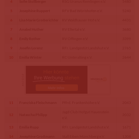
4
Sofie Stollberger
RSG Uranus Remlingen e.V.
5480
5
Josephine Ruppert
RFV Bad Wörishofen e.V.
5240
6
Lisa Marie Großerichter
RV Waldhauser Hof e.V.
4431
7
Anabel Huther
RV Ellertal e.V.
3680
8
Emily Rother
RV Offingen e.V.
3399
9
Josefin Lorenz
RFr. Landgestüt Landshut e.V.
2765
10
Emilia Winter
RC Unteralting e.V.
2644
11
Franziska Fleischmann
Pffrd. Frankenhöhe e.V.
2043
Jagd Club Hofgut Hauenstein
12
Natascha Philipp
2032
e.V.
13
Emilia Rupp
RFr. Landgestüt Landshut e.V.
1671
14
Josephine Großmann
Stall Eiben Münchberg e.V.
1308