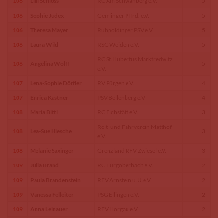
106
Lilli Schloss
RC Am Schwanberg e.V.
5
106
Sophie Judex
Gemlinger Pffrd. e.V.
5
106
Theresa Mayer
Ruhpoldinger PSV e.V.
5
106
Laura Wild
RSG Weiden e.V.
5
RC St.Hubertus Marktredwitz
106
Angelina Wolff
5
e.V.
107
Lena-Sophie Dörfler
RV Pürgen e.V.
4
107
Enrica Kästner
PSV Bellenberg e.V.
4
108
Maria Bittl
RC Eichstätt e.V.
3
Reit- und Fahrverein Matthof
108
Lea-Sue Hiesche
3
e.V.
108
Melanie Saxinger
Grenzland RFV Zwiesel e.V.
3
109
Julia Brand
RC Burgoberbach e.V.
2
109
Paula Brandenstein
RFV Arnstein u.U.e.V.
2
109
Vanessa Felleiter
PSG Ellingen e.V.
2
109
Anna Leinauer
RFV Horgau e.V.
2