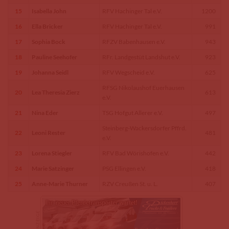
15
Isabella John
RFV Hachinger Tal e.V.
1200
16
Ella Bricker
RFV Hachinger Tal e.V.
991
17
Sophia Bock
RFZV Babenhausen e.V.
943
18
Pauline Seehofer
RFr. Landgestüt Landshut e.V.
923
19
Johanna Seidl
RFV Wegscheid e.V.
625
RFSG Nikolaushof Euerhausen
20
Lea Theresia Zierz
613
e.V.
21
Nina Eder
TSG Hofgut Allerer e.V.
497
Steinberg-Wackersdorfer Pffrd.
22
Leoni Rester
481
e.V.
23
Lorena Stiegler
RFV Bad Wörishofen e.V.
442
24
Marie Satzinger
PSG Ellingen e.V.
418
25
Anne-Marie Thurner
RZV Creußen St. u. L.
407