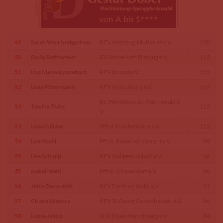
49
Sarah Weichselgartner
RFV Altötting-Mühldorf e.V.
120
50
Emily Reithmeier
RV Selmerhof-Pliening e.V.
119
51
Lisa Marie Lunnebach
RFV Brünst e.V.
115
52
Lena Pittermann
RFV Münchberg e.V.
114
RC Pferdebox am Reichswald e.
53
Tamina Thies
112
V.
53
Luisa Gläßer
Pffrd. Frankenhöhe e.V.
112
54
Leni Stahl
Pffrd. Reiterhof Laurent e.V.
99
55
Lisa Schmid
RFV Stallgem. Allach e.V.
96
55
Isabell Keßl
Pffrd. Schwandorf e.V.
96
56
Jette Bierenfeld
RFV Furth im Wald .e.V.
91
57
Chiara Wensra
RFV St.Georg Geisenhausen e.V.
86
58
Laura Jakob
Stall Eiben Münchberg e.V.
84