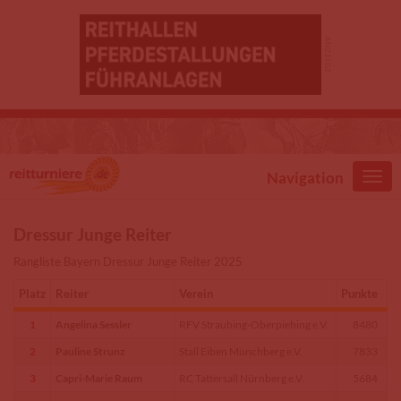
Direkt zum Inhalt
Navigation
Dressur Junge Reiter
Rangliste Bayern Dressur Junge Reiter 2025
Platz
Reiter
Verein
Punkte
1
Angelina Sessler
RFV Straubing-Oberpiebing e.V.
8480
2
Pauline Strunz
Stall Eiben Münchberg e.V.
7833
3
Capri-Marie Raum
RC Tattersall Nürnberg e.V.
5684