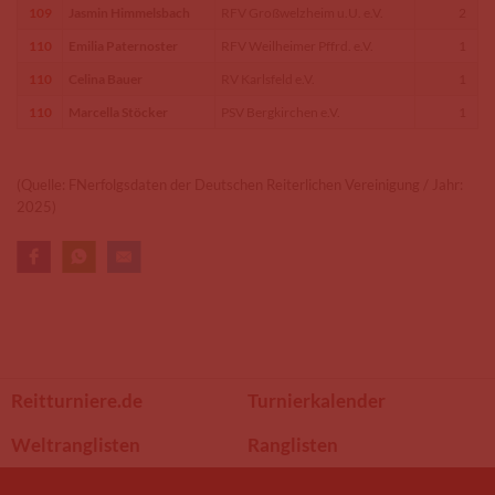
109
Jasmin Himmelsbach
RFV Großwelzheim u.U. e.V.
2
110
Emilia Paternoster
RFV Weilheimer Pffrd. e.V.
1
110
Celina Bauer
RV Karlsfeld e.V.
1
110
Marcella Stöcker
PSV Bergkirchen e.V.
1
(Quelle: FNerfolgsdaten der Deutschen Reiterlichen Vereinigung / Jahr:
2025)
Reitturniere.de
Turnierkalender
Weltranglisten
Ranglisten