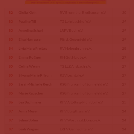
82
Giulia Klein
RV Brunnthal Riedhausen e.V.
30
83
Pauline Till
TG Lohrbachhof e.V.
29
83
Angelina Scharl
LRFV Buch e.V.
29
83
Elisa Harrasser
Pffrd. Geisenfeld e.V.
29
84
Livia Mara Freitag
RV Hohenbrunn e.V.
28
85
Emma Roßner
RH Gut Haidt e.V.
27
85
Celina Werny
TG LLZ Ansbach e.V.
27
85
Silvana Marie Pflaum
RZV Lechtal e.V.
27
85
Sarah-Michelle Resch
RSG Frankenhof Sonnefeld e.V.
27
85
Marie Rauscher
RSG Frankenhof Sonnefeld e.V.
27
86
Lea Bachmaier
RFV Altötting-Mühldorf e.V.
25
87
Anna Meyer
RFV Burgthann e.V.
24
87
Selina Böhm
RFV Wörth a.d.Donau e.V.
24
87
Leah Wagner
LRFV Gennachtal e.V.
24