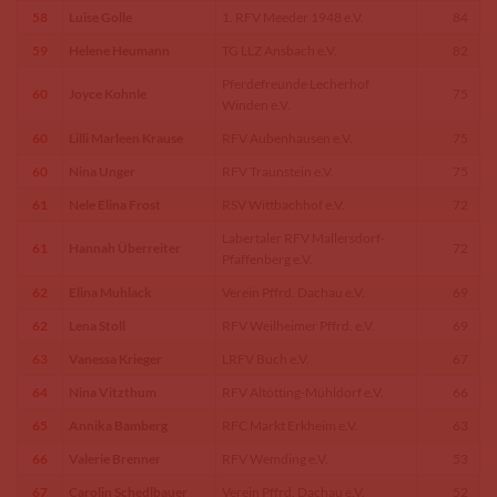
58
Luise Golle
1. RFV Meeder 1948 e.V.
84
59
Helene Heumann
TG LLZ Ansbach e.V.
82
Pferdefreunde Lecherhof
60
Joyce Kohnle
75
Winden e.V.
60
Lilli Marleen Krause
RFV Aubenhausen e.V.
75
60
Nina Unger
RFV Traunstein e.V.
75
61
Nele Elina Frost
RSV Wittbachhof e.V.
72
Labertaler RFV Mallersdorf-
61
Hannah Überreiter
72
Pfaffenberg e.V.
62
Elina Muhlack
Verein Pffrd. Dachau e.V.
69
62
Lena Stoll
RFV Weilheimer Pffrd. e.V.
69
63
Vanessa Krieger
LRFV Buch e.V.
67
64
Nina Vitzthum
RFV Altötting-Mühldorf e.V.
66
65
Annika Bamberg
RFC Markt Erkheim e.V.
63
66
Valerie Brenner
RFV Wemding e.V.
53
67
Carolin Schedlbauer
Verein Pffrd. Dachau e.V.
52