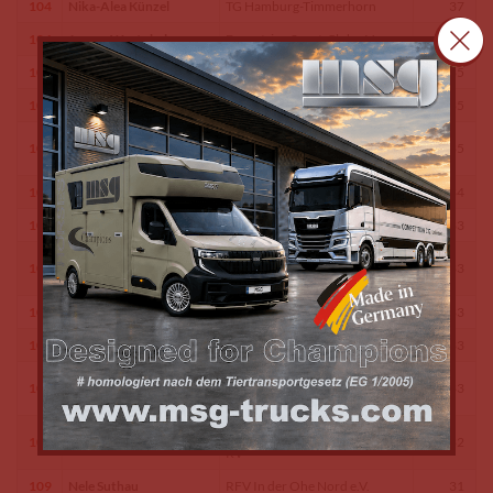
104
Nika-Alea Künzel
TG Hamburg-Timmerhorn
37
104
Jorena Westphalen
Equestrian Sport-Club e.V.
37
105
Madeleine Bendfeldt
RV Rehagen-Hamburg e.V.
35
105
Janina Kruse
RGS am Hainesch e.V.
35
Hamburg-Wentorfer Reit-
105
Luise Leptin
35
u.Voltigierverein e.V.
106
Anna-Margareta Jürgens
RFV Börnsen e.V
34
107
Emma Reitmeier
RFV Börnsen e.V
33
Saphira-Draginja
Norddeutscher und Flottbeker
107
33
Kohlhoff
RV
107
Chiara Lavinia Brunkow
RGS am Raakmoor e.V.
33
107
Lillian Wegner
PSV Hamburg-Bergstedt e.V.
33
Nathalie Marie Schucht-
107
PSV Hamburg-Bergstedt e.V.
33
Funk
Norddeutscher und Flottbeker
108
Svea Lades
32
RV
109
Nele Suthau
RFV In der Ohe Nord e.V.
31