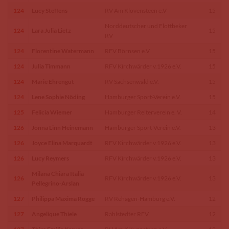
124
Lucy Steffens
RV Am Klövensteen e.V
15
Norddeutscher und Flottbeker
124
Lara Julia Lietz
15
RV
124
Florentine Watermann
RFV Börnsen e.V
15
124
Julia Timmann
RFV Kirchwärder v.1926 e.V.
15
124
Marie Ehrengut
RV Sachsenwald e.V.
15
124
Lene Sophie Nöding
Hamburger Sport-Verein e.V.
15
125
Felicia Wiemer
Hamburger Reiterverein e. V.
14
126
Jonna Linn Heinemann
Hamburger Sport-Verein e.V.
13
126
Joyce Elina Marquardt
RFV Kirchwärder v.1926 e.V.
13
126
Lucy Reymers
RFV Kirchwärder v.1926 e.V.
13
Milana Chiara Italia
126
RFV Kirchwärder v.1926 e.V.
13
Pellegrino-Arslan
127
Philippa Maxima Rogge
RV Rehagen-Hamburg e.V.
12
127
Angelique Thiele
Rahlstedter RFV
12