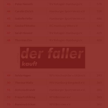
43
Peter Nemeth
RV Rehagen-Hamburg e.V.
578
44
Carolin Ehrich
Hamburger Sport-Verein e.V.
528
45
Isabelle Heller
Hamburger Sport-Verein e.V.
486
46
Gesine Flötotto
RC Hamburg-West e.V.
427
47
Sarah Howest
RV Rehagen-Hamburg e.V.
425
48
Thorsten Eim
RV Rehagen-Hamburg e.V.
400
49
Sylvia Hagen
RFV Kirchwärder v.1926 e.V.
393
50
Theresa Waitz
PSV Hamburg-Bergstedt e.V.
385
51
Antonia Brandt
Hamburger Sport-Verein e.V.
381
52
Freya Fröhlking
RFV Börnsen e.V
365
53
Ramona Lücken
RFV Börnsen e.V
362