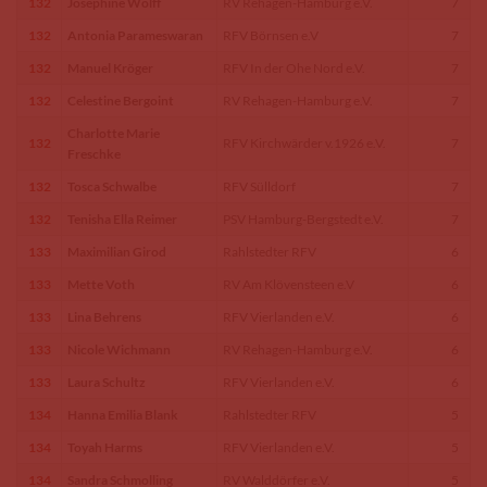
132
Josephine Wolff
RV Rehagen-Hamburg e.V.
7
132
Antonia Parameswaran
RFV Börnsen e.V
7
132
Manuel Kröger
RFV In der Ohe Nord e.V.
7
132
Celestine Bergoint
RV Rehagen-Hamburg e.V.
7
Charlotte Marie
132
RFV Kirchwärder v.1926 e.V.
7
Freschke
132
Tosca Schwalbe
RFV Sülldorf
7
132
Tenisha Ella Reimer
PSV Hamburg-Bergstedt e.V.
7
133
Maximilian Girod
Rahlstedter RFV
6
133
Mette Voth
RV Am Klövensteen e.V
6
133
Lina Behrens
RFV Vierlanden e.V.
6
133
Nicole Wichmann
RV Rehagen-Hamburg e.V.
6
133
Laura Schultz
RFV Vierlanden e.V.
6
134
Hanna Emilia Blank
Rahlstedter RFV
5
134
Toyah Harms
RFV Vierlanden e.V.
5
134
Sandra Schmolling
RV Walddörfer e.V.
5