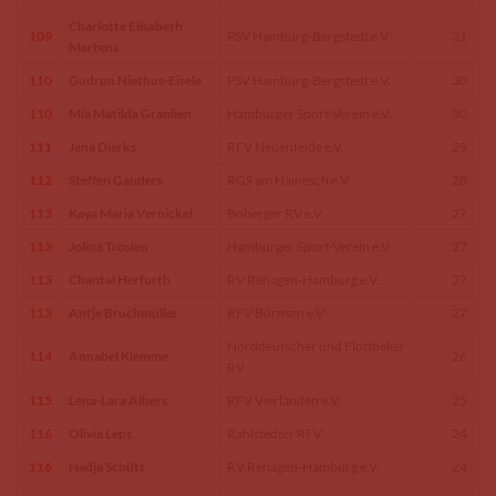
Charlotte Elisabeth
109
PSV Hamburg-Bergstedt e.V.
31
Martens
110
Gudrun Niethus-Eisele
PSV Hamburg-Bergstedt e.V.
30
110
Mia Matilda Granlien
Hamburger Sport-Verein e.V.
30
111
Jana Dierks
RFV Neuenfelde e.V.
29
112
Steffen Ganders
RGS am Hainesch e.V.
28
113
Kaya Maria Vernickel
Boberger RV e.V.
27
113
Jolina Trosien
Hamburger Sport-Verein e.V.
27
113
Chantal Herfurth
RV Rehagen-Hamburg e.V.
27
113
Antje Bruchmüller
RFV Börnsen e.V
27
Norddeutscher und Flottbeker
114
Annabel Klemme
26
RV
115
Lena-Lara Albers
RFV Vierlanden e.V.
25
116
Olivia Leps
Rahlstedter RFV
24
116
Nadja Schütt
RV Rehagen-Hamburg e.V.
24