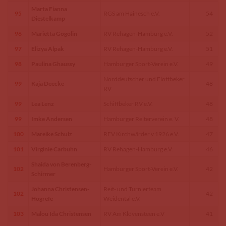
Marta Fianna
95
RGS am Hainesch e.V.
54
Diestelkamp
96
Marietta Gogolin
RV Rehagen-Hamburg e.V.
52
97
Elizya Alpak
RV Rehagen-Hamburg e.V.
51
98
Paulina Ghaussy
Hamburger Sport-Verein e.V.
49
Norddeutscher und Flottbeker
99
Kaja Deecke
48
RV
99
Lea Lenz
Schiffbeker RV e.V.
48
99
Imke Andersen
Hamburger Reiterverein e. V.
48
100
Mareike Schulz
RFV Kirchwärder v.1926 e.V.
47
101
Virginie Carbuhn
RV Rehagen-Hamburg e.V.
46
Shaida von Berenberg-
102
Hamburger Sport-Verein e.V.
42
Schirmer
Johanna Christensen-
Reit- und Turnierteam
102
42
Hogrefe
Weidental e.V.
103
Malou Ida Christensen
RV Am Klövensteen e.V
41