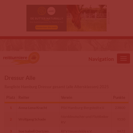
Direkt zum Inhalt
Navigation
Dressur Alle
Rangliste Hamburg Dressur gesamt (alle Altersklassen) 2025
Platz
Reiter
Verein
Punkte
1
Anna-Lena Kracht
PSV Hamburg-Bergstedt e.V.
23800
Norddeutscher und Flottbeker
2
Wolfgang Schade
9550
RV
3
Soe Isabell Oertzen
RFV Neuenfelde e.V.
9472