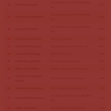
Norddeutscher und Flottbeker
31
Mia-Marie Rondi
1275
RV
Norddeutscher und Flottbeker
32
Hubertus Stallmeister
1238
RV
Norddeutscher und Flottbeker
33
Emma Glasmeyer
1200
RV
34
Carlotta Lambrecht
RFV Börnsen e.V
1080
35
Nazila Natasha Lotz
Norddeutscher Polo Club e.V.
1044
36
Anna Cecilia Wagg
RFV Börnsen e.V
998
37
Frederik Appelhoff
RC Hamburg-West e.V.
800
38
Klaus Thormählen
Hamburger Sport-Verein e.V.
765
Victoria Luisa Engel-
39
TG Hamburg-Timmerhorn
689
Kunde
40
Noell-Lina Mackelsen
PSV Hamburg-Bergstedt e.V.
682
Norddeutscher und Flottbeker
41
Henry-Emilian Breuer
654
RV
42
Inger Jane Steen
RV Rehagen-Hamburg e.V.
581