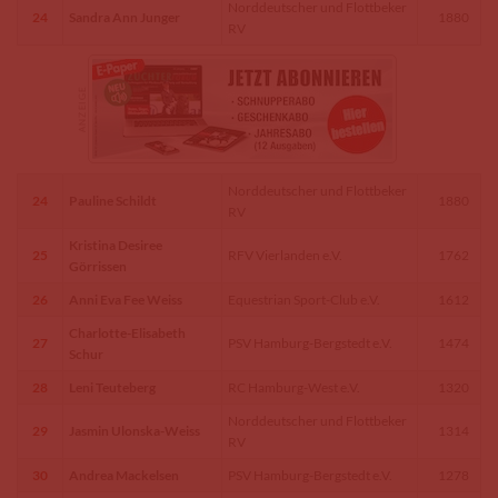
Norddeutscher und Flottbeker
24
Sandra Ann Junger
1880
RV
Norddeutscher und Flottbeker
24
Pauline Schildt
1880
RV
Kristina Desiree
25
RFV Vierlanden e.V.
1762
Görrissen
26
Anni Eva Fee Weiss
Equestrian Sport-Club e.V.
1612
Charlotte-Elisabeth
27
PSV Hamburg-Bergstedt e.V.
1474
Schur
28
Leni Teuteberg
RC Hamburg-West e.V.
1320
Norddeutscher und Flottbeker
29
Jasmin Ulonska-Weiss
1314
RV
30
Andrea Mackelsen
PSV Hamburg-Bergstedt e.V.
1278