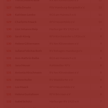
127
Thira Emilia Krause
RV Am Klövensteen e.V
12
127
Nelia Droste
PSV Hamburg-Bergstedt e.V.
12
128
Kathleen Lemke
RGS am Hainesch e.V.
11
129
Charlotte Maack
RFV Neuenfelde e.V.
10
130
Lissi Johanne Reip
Harburger RV 1925 e.V.
9
130
Sarah König
RFV Kirchwärder v.1926 e.V.
9
130
Helene Gittermann
RV Am Klövensteen e.V
9
131
Juliana Felicitas Roth
RV Rehagen-Hamburg e.V.
8
131
Ann-Kathrin Reibe
RGS am Hainesch e.V.
8
131
Jana Heuser
Rahlstedter RFV
8
131
Antonia Hirschmann
RV Am Klövensteen e.V
8
131
Helene Koller
RV Walddörfer e.V.
8
131
Lea Maack
RFV Neuenfelde e.V.
8
131
Helena Gustafsson
RFV Börnsen e.V
8
132
Isabel Schütz
Harburger RV 1925 e.V.
7