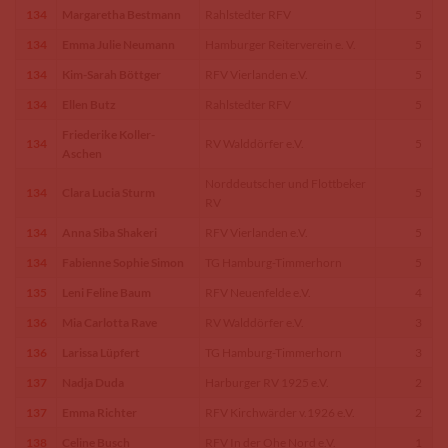
134
Margaretha Bestmann
Rahlstedter RFV
5
134
Emma Julie Neumann
Hamburger Reiterverein e. V.
5
134
Kim-Sarah Böttger
RFV Vierlanden e.V.
5
134
Ellen Butz
Rahlstedter RFV
5
Friederike Koller-
134
RV Walddörfer e.V.
5
Aschen
Norddeutscher und Flottbeker
134
Clara Lucia Sturm
5
RV
134
Anna Siba Shakeri
RFV Vierlanden e.V.
5
134
Fabienne Sophie Simon
TG Hamburg-Timmerhorn
5
135
Leni Feline Baum
RFV Neuenfelde e.V.
4
136
Mia Carlotta Rave
RV Walddörfer e.V.
3
136
Larissa Lüpfert
TG Hamburg-Timmerhorn
3
137
Nadja Duda
Harburger RV 1925 e.V.
2
137
Emma Richter
RFV Kirchwärder v.1926 e.V.
2
138
Celine Busch
RFV In der Ohe Nord e.V.
1