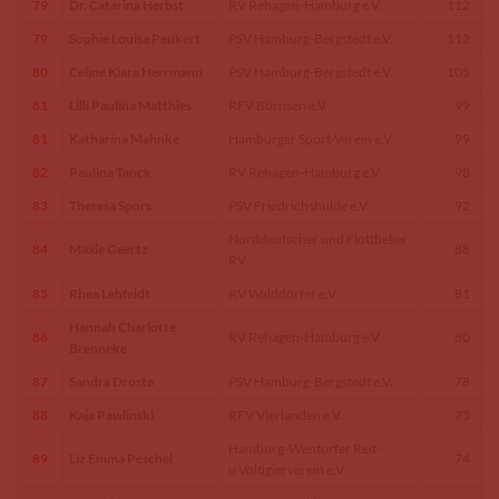
79
Dr. Catarina Herbst
RV Rehagen-Hamburg e.V.
112
79
Sophie Louisa Peukert
PSV Hamburg-Bergstedt e.V.
112
80
Celine Kiara Herrmann
PSV Hamburg-Bergstedt e.V.
105
81
Lilli Paulina Matthies
RFV Börnsen e.V
99
81
Katharina Mahnke
Hamburger Sport-Verein e.V.
99
82
Paulina Tanck
RV Rehagen-Hamburg e.V.
98
83
Theresa Spors
PSV Friedrichshulde e.V.
92
Norddeutscher und Flottbeker
84
Maxie Geertz
88
RV
85
Rhea Lehfeldt
RV Walddörfer e.V.
81
Hannah Charlotte
86
RV Rehagen-Hamburg e.V.
80
Brenneke
87
Sandra Droste
PSV Hamburg-Bergstedt e.V.
78
88
Kaja Pawlinski
RFV Vierlanden e.V.
75
Hamburg-Wentorfer Reit-
89
Liz Emma Peschel
74
u.Voltigierverein e.V.