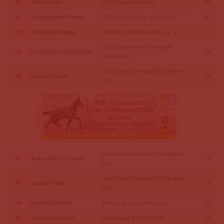
90
Jette Ehlers
RFV Neuenfelde e.V.
70
91
Luisa Sophie Pinnau
RFV Kirchwärder v.1926 e.V.
60
92
Charlotte Prigge
Hamburger Reiterverein e. V.
59
RFV Allermöhe-Moorfleet-
93
Francesca-Marija Lopar
56
Reitbrook
Norddeutscher und Flottbeker
93
Luisa Carlsson
56
RV
Norddeutscher und Flottbeker
93
Anna-Sofie Grimme
56
RV
Norddeutscher und Flottbeker
93
Louisa Fiebig
56
RV
94
Lena Klaczinski
RFV In der Ohe Nord e.V.
55
95
Ineke Burmester
Harburger RV 1925 e.V.
54