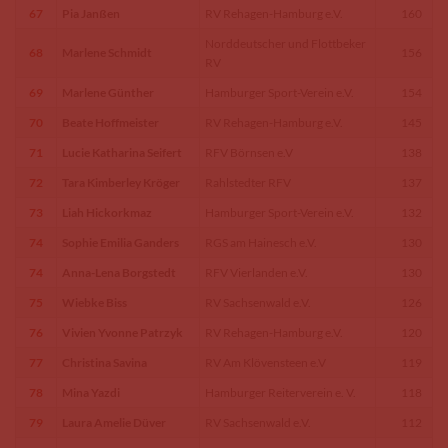
67
Pia Janßen
RV Rehagen-Hamburg e.V.
160
Norddeutscher und Flottbeker
68
Marlene Schmidt
156
RV
69
Marlene Günther
Hamburger Sport-Verein e.V.
154
70
Beate Hoffmeister
RV Rehagen-Hamburg e.V.
145
71
Lucie Katharina Seifert
RFV Börnsen e.V
138
72
Tara Kimberley Kröger
Rahlstedter RFV
137
73
Liah Hickorkmaz
Hamburger Sport-Verein e.V.
132
74
Sophie Emilia Ganders
RGS am Hainesch e.V.
130
74
Anna-Lena Borgstedt
RFV Vierlanden e.V.
130
75
Wiebke Biss
RV Sachsenwald e.V.
126
76
Vivien Yvonne Patrzyk
RV Rehagen-Hamburg e.V.
120
77
Christina Savina
RV Am Klövensteen e.V
119
78
Mina Yazdi
Hamburger Reiterverein e. V.
118
79
Laura Amelie Düver
RV Sachsenwald e.V.
112