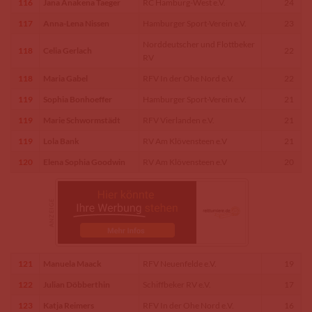
116
Jana Anakena Taeger
RC Hamburg-West e.V.
24
117
Anna-Lena Nissen
Hamburger Sport-Verein e.V.
23
Norddeutscher und Flottbeker
118
Celia Gerlach
22
RV
118
Maria Gabel
RFV In der Ohe Nord e.V.
22
119
Sophia Bonhoeffer
Hamburger Sport-Verein e.V.
21
119
Marie Schwormstädt
RFV Vierlanden e.V.
21
119
Lola Bank
RV Am Klövensteen e.V
21
120
Elena Sophia Goodwin
RV Am Klövensteen e.V
20
121
Manuela Maack
RFV Neuenfelde e.V.
19
122
Julian Döbberthin
Schiffbeker RV e.V.
17
123
Katja Reimers
RFV In der Ohe Nord e.V.
16