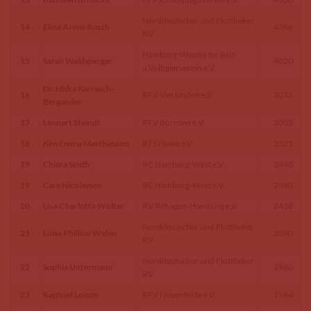
Norddeutscher und Flottbeker
14
Elina Arven Bruch
4386
RV
Hamburg-Wentorfer Reit-
15
Sarah Waldsperger
4020
u.Voltigierverein e.V.
Dr. Hiska Karrasch-
16
RFV Vierlanden e.V.
3035
Bergander
17
Lennart Steindl
RFV Börnsen e.V
3005
18
Kim Emma Matthiessen
RTS Howe e.V
2521
19
Chiara Scuffi
RC Hamburg-West e.V.
2440
19
Cara Nicolaysen
RC Hamburg-West e.V.
2440
20
Lisa-Charlotte Wolter
RV Rehagen-Hamburg e.V.
2438
Norddeutscher und Flottbeker
21
Luisa Philline Weber
2040
RV
Norddeutscher und Flottbeker
22
Sophia Untermann
1960
RV
23
Raphael Loison
RFV Neuenfelde e.V.
1944