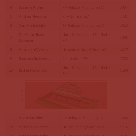
4
Susanne Krohn
RV Rehagen-Hamburg e.V.
8937
5
Andrea Menghini
RFV Börnsen e.V
7485
6
Caroline Locklair
RV Rehagen-Hamburg e.V.
6865
Dr. Maximiliane
Norddeutscher und Flottbeker
7
6380
Domeyer
RV
8
Amandine Volland
Hamburger Sport-Verein e.V.
6247
9
Riccarda Rudsinsky
Rahlstedter RFV
5720
Norddeutscher und Flottbeker
10
Esther Hartenstein
5198
RV
11
Vivien Koecher
RV Rehagen-Hamburg e.V.
5083
12
Antonia Neumann
HH-Schleppjagdverein e.V.
4910
13
Kathleen Kröncke
HH-Schleppjagdverein e.V.
4530