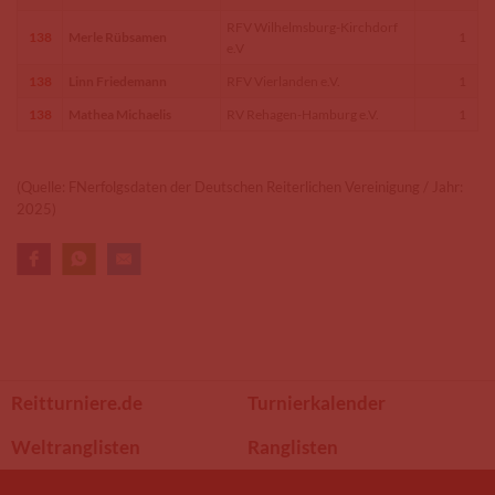
RFV Wilhelmsburg-Kirchdorf
138
Merle Rübsamen
1
e.V
138
Linn Friedemann
RFV Vierlanden e.V.
1
138
Mathea Michaelis
RV Rehagen-Hamburg e.V.
1
(Quelle: FNerfolgsdaten der Deutschen Reiterlichen Vereinigung / Jahr:
2025)
Reitturniere.de
Turnierkalender
Weltranglisten
Ranglisten