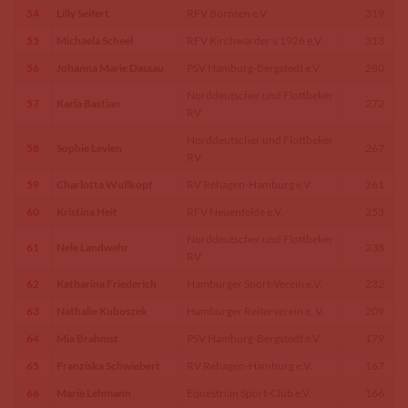
54
Lilly Seifert
RFV Börnsen e.V
319
55
Michaela Scheel
RFV Kirchwärder v.1926 e.V.
313
56
Johanna Marie Dassau
PSV Hamburg-Bergstedt e.V.
280
Norddeutscher und Flottbeker
57
Karla Bastian
272
RV
Norddeutscher und Flottbeker
58
Sophie Levien
267
RV
59
Charlotta Wullkopf
RV Rehagen-Hamburg e.V.
261
60
Kristina Heit
RFV Neuenfelde e.V.
253
Norddeutscher und Flottbeker
61
Nele Landwehr
238
RV
62
Katharina Friederich
Hamburger Sport-Verein e.V.
232
63
Nathalie Kuboszek
Hamburger Reiterverein e. V.
209
64
Mia Brahmst
PSV Hamburg-Bergstedt e.V.
179
65
Franziska Schwiebert
RV Rehagen-Hamburg e.V.
167
66
Marie Lehmann
Equestrian Sport-Club e.V.
166