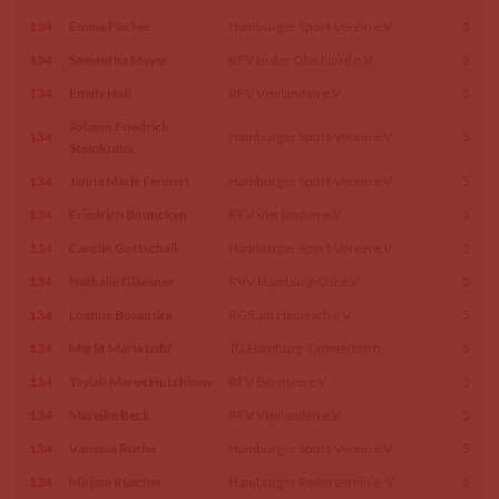
134
Emma Fischer
Hamburger Sport-Verein e.V.
5
134
Samantha Meyer
RFV In der Ohe Nord e.V.
5
134
Emely Haß
RFV Vierlanden e.V.
5
Johann Friedrich
134
Hamburger Sport-Verein e.V.
5
Steinkraus
134
Janna Marie Fennert
Hamburger Sport-Verein e.V.
5
134
Friedrich Bouncken
RFV Vierlanden e.V.
5
134
Carolin Gottschall
Hamburger Sport-Verein e.V.
5
134
Nathalie Glaesner
RVV Hamburg-Ost e.V.
5
134
Loanne Bosanska
RGS am Hainesch e.V.
5
134
Marlit Maria Lohf
TG Hamburg-Timmerhorn
5
134
Taylah Maree Hutchison
RFV Börnsen e.V
5
134
Mareike Beck
RFV Vierlanden e.V.
5
134
Vanessa Ruthe
Hamburger Sport-Verein e.V.
5
134
Mirjam Rüscher
Hamburger Reiterverein e. V.
5