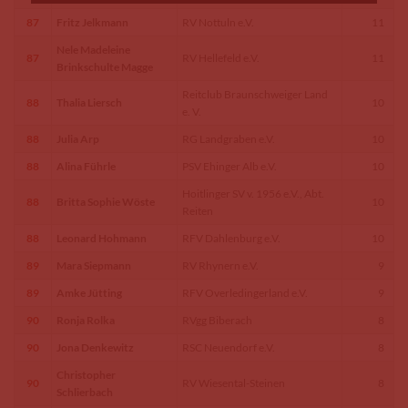
87
Fritz Jelkmann
RV Nottuln e.V.
11
Nele Madeleine
87
RV Hellefeld e.V.
11
Brinkschulte Magge
Reitclub Braunschweiger Land
88
Thalia Liersch
10
e. V.
88
Julia Arp
RG Landgraben e.V.
10
88
Alina Führle
PSV Ehinger Alb e.V.
10
Hoitlinger SV v. 1956 e.V., Abt.
88
Britta Sophie Wöste
10
Reiten
88
Leonard Hohmann
RFV Dahlenburg e.V.
10
89
Mara Siepmann
RV Rhynern e.V.
9
89
Amke Jütting
RFV Overledingerland e.V.
9
90
Ronja Rolka
RVgg Biberach
8
90
Jona Denkewitz
RSC Neuendorf e.V.
8
Christopher
90
RV Wiesental-Steinen
8
Schlierbach