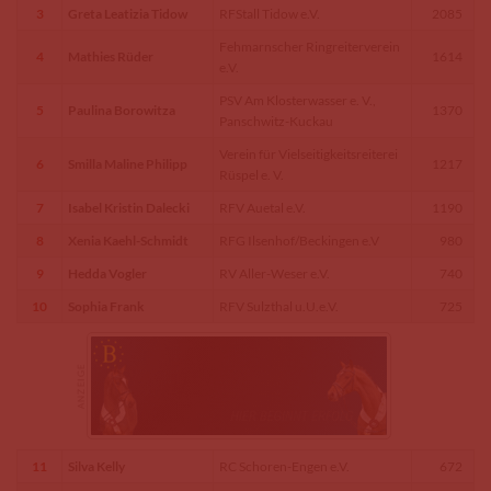
3
Greta Leatizia Tidow
RFStall Tidow e.V.
2085
Fehmarnscher Ringreiterverein
4
Mathies Rüder
1614
e.V.
PSV Am Klosterwasser e. V.,
5
Paulina Borowitza
1370
Panschwitz-Kuckau
Verein für Vielseitigkeitsreiterei
6
Smilla Maline Philipp
1217
Rüspel e. V.
7
Isabel Kristin Dalecki
RFV Auetal e.V.
1190
8
Xenia Kaehl-Schmidt
RFG Ilsenhof/Beckingen e.V
980
9
Hedda Vogler
RV Aller-Weser e.V.
740
10
Sophia Frank
RFV Sulzthal u.U.e.V.
725
11
Silva Kelly
RC Schoren-Engen e.V.
672