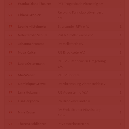
96
Franka Diana Theurer
PST Trögelsbach Altensteig e.V.
2
Reit- und Fahrclub Löwenberg
97
Chiara Gröpler
1
e.V.
97
Leonie Mittelmeier
Stralsunder RFV e. V.
1
97
Nele Carolin Schulz
RuFV Großenwiehe e.V.
1
97
Johanna Fromme
RV Helleforth e.V.
1
97
Nova Kulke
RG Brockzetel e.V.
1
RUFV Rütenbrock u.Umgebung
97
Laura Ostermann
1
e.V.
97
Mia Weber
RUFV Bohmte
1
97
Dominique Grewe
RV Ahrensburg-Ahrensfelde e.V.
1
97
Lana Holzmann
RG Augustenhof e.V
1
97
Lisa Barghorn
RV Brookmerland e.V.
1
RV Freizeitreiter Hövelsberg
97
Nina Kruse
1
1982
97
Theresa Schlichter
PSV Unterbeuern e.V.
1