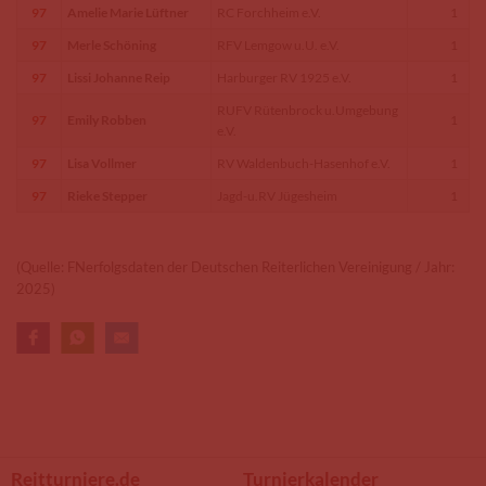
97
Amelie Marie Lüftner
RC Forchheim e.V.
1
97
Merle Schöning
RFV Lemgow u.U. e.V.
1
97
Lissi Johanne Reip
Harburger RV 1925 e.V.
1
RUFV Rütenbrock u.Umgebung
97
Emily Robben
1
e.V.
97
Lisa Vollmer
RV Waldenbuch-Hasenhof e.V.
1
97
Rieke Stepper
Jagd-u.RV Jügesheim
1
(Quelle: FNerfolgsdaten der Deutschen Reiterlichen Vereinigung / Jahr:
2025)
Reitturniere.de
Turnierkalender