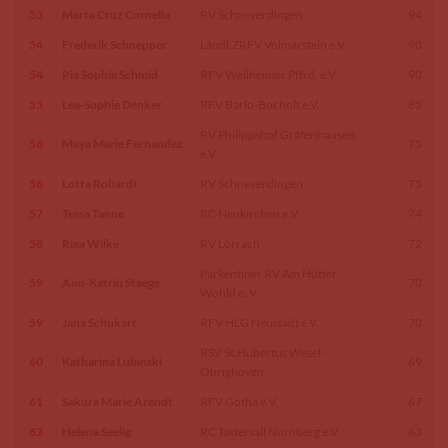
53
Marta Cruz Cornella
RV Schneverdingen
94
54
Frederik Schnepper
Ländl.ZRFV Volmarstein e.V.
90
54
Pia Sophie Schmid
RFV Weilheimer Pffrd. e.V.
90
55
Lea-Sophie Denker
RFV Barlo-Bocholt e.V.
85
RV Philippshof Gräfenhausen
56
Maya Marie Fernandez
75
e.V.
56
Lotta Rohardt
RV Schneverdingen
75
57
Tessa Tanne
RC Neukirchen e.V.
74
58
Rixa Wilke
RV Lörrach
72
Parkentiner RV Am Hütter
59
Ann-Katrin Staege
70
Wohld e. V.
59
Jana Schukart
RFV HLG Neustadt e.V.
70
RSV St.Hubertus Wesel-
60
Katharina Lubinski
69
Obrighoven
61
Sakura Marie Arendt
RFV Gotha e.V.
67
62
Helena Seelig
RC Tattersall Nürnberg e.V.
63