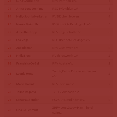
94
Luna Große-Frie
RFV Vornholz e.V.
4
94
Anna-Lena Jochims
RSG Syltkuhlen e.V.
4
94
Nelly-Sophia Kerkstra
RV Blücher Sevelen
4
95
Neeke Steinhilb
RV Vorwärts Rickling u.U.e.V.
3
95
Amei Kientopp
RFV Engelschoff e. V.
3
96
Lea Vogel
RFG Ilsenhof/Beckingen e.V
2
96
Zoe Bieman
RFV Ostbevern e.V.
2
96
Nidia Neng
RV Ihlienworth e.V.
2
96
Franziska Oeßel
RFV Auetal e.V.
2
Zucht-,Reit u. Fahrverein Lienen
96
Leonie Hoge
2
e.V.
96
Maria Halank
RFV Steinau e.V.
2
96
Jolina Raganyi
TG LLZ Ansbach e.V.
2
96
Lena Faßbender
PSV Gut Gernlinden e.V.
2
ZRFV von Lützow Hamminkeln
96
Lina-Jo Schmidt
2
u.Umg.