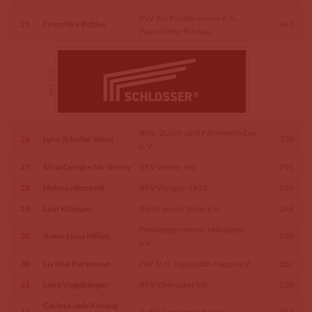
PSV Am Klosterwasser e. V.,
25
Franciska Bobke
345
Panschwitz-Kuckau
Reit-, Zucht- und Fahrverein Epe
26
Lynn Schulze-Wext
338
e. V.
27
Mina Deirdre Mc Sherry
RFV Wetter e.V.
296
28
Helena Himstedt
RFV Wangen 1925
286
29
Linn Klümper
Reiterverein Velen e.V.
284
Pferdesportverein Hahausen
30
Anna-Luisa Millies
280
e.V.
30
Liv Noé Hartmann
PSV St.G. Ingolstadt-Hagau e.V.
280
31
Luke Vogelsänger
RFV Cherusker e.V.
250
Carlota Jade Korang
32
RuFV Großenwiehe e.V.
243