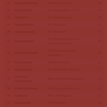
72
Leonie Feuerstack
RFV Heudeber e.V.
38
73
Antonia Fulst
RFV Königslutter u.U. e.V.
33
73
Lilly Risch
RFV Waldkappel e.V.
33
73
Paula Wieland
RFV Auetal e.V.
33
74
Johannes Munk
RFV Wunstorf
30
PSV Am Klosterwasser e. V.,
74
Felicitas Bobke
30
Panschwitz-Kuckau
Förderkreis Grand Prix
75
Katharina Aterley
25
Düsseldorf
75
Kea Grabasch
RFStall Tidow e.V.
25
75
Lena Setzwein
RFV Weilheimer Pffrd. e.V.
25
Charlotte
75
ZRFV Ostenfelde-Beelen e.V.
25
Winkelkötter
76
Amelie Nottmeier
RV St.Georg Saerbeck e.V.
24
76
Eva Bauer
Pffrd. Wolfsegg e.V.
24
77
Alissa Schulz
RFZV Nußdorf
23