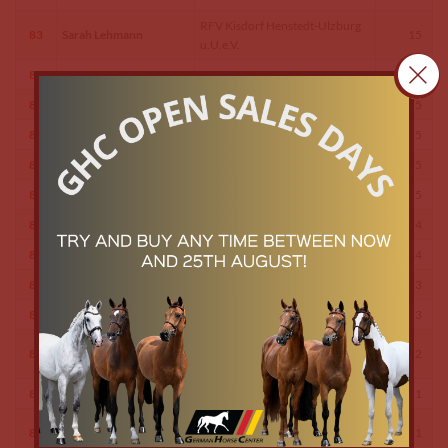
RFV Kisdorf Henstedt-Ulzburg
83
Sarah Lehmann
15
u.U.e.V.
83
Lea Kroes
RFV St. Georg Werne e. V.
15
83
Gina Müller
RFV Ostönnen e.V.
15
83
Lena Katharina Breiter
RFV Dortmund-Barop e. V.
15
83
Janelle Nunez
PSFV Süseler Baum e.V.
15
83
Maleen Amelie Bastein
RuFV von Elmshorn u.Umg. e.V.
15
84
Annelie Kühl
RSG Wöpkendorf e.V.
14
84
Leonie Maue
PS Granderheide e.V.
14
85
Jule Reusch
RFV Leonberg
13
85
Julia Wiechmann
RFV Schlamersdorf u.U.
13
Pferdesportteam Talhof Korntal
86
Kim Deininger
12
e.V.
87
Ludwig Lenz
RV Gut Waitzrodt e.V.
11
RV Schimmerwald Abbenrode
87
Johanna Rau
11
e.V.