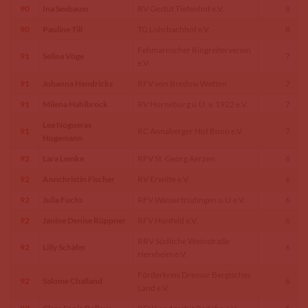
90
Ina Seebauer
RV Gestüt Tiefenhof e.V.
8
90
Pauline Till
TG Lohrbachhof e.V.
8
Fehmarnscher Ringreiterverein
91
Selina Vöge
7
e.V.
91
Johanna Hendricks
RFV von Bredow Wetten
7
91
Milena Hahlbrock
RV Horneburg u.U. v. 1922 e.V.
7
Lea Nogueras
91
RC Annaberger Hof Bonn e.V.
7
Hugemann
92
Lara Lemke
RFV St. Georg Aerzen
6
92
Annchristin Fischer
RV Erwitte e.V.
6
92
Julia Fuchs
RFV Wassertrüdingen u.U.e.V.
6
92
Janine Denise Rüppner
RFV Hünfeld e.V.
6
RRV Südliche Weinstraße
92
Lilly Schäfer
6
Herxheim e.V.
Förderkreis Dressur Bergisches
92
Salome Challand
6
Land e.V.