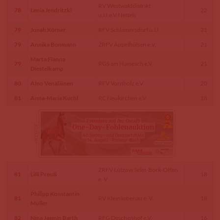
RV Westwalddistrikt
78
Lenia Jendritzki
22
u.U.e.V.Nettels
79
Jonah Körner
RFV Schlamersdorf u.U.
21
79
Annika Bonmann
ZRFV Appelhülsen e.V.
21
Marta Fianna
79
RGS am Hainesch e.V.
21
Diestelkamp
80
Aino Venäläinen
RFV Vornholz e.V.
20
81
Anna-Maria Kuchl
RC Neukirchen e.V.
18
ZRFV Lützow Selm-Bork-Olfen
81
Lilli Preuß
18
e. V.
Philipp Konstantin
81
RV Kleinliebenau e. V.
18
Müller
82
Nina Jasmin Barth
RFG Deschenhof e.V.
16