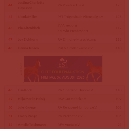
Justina Charlotte
44
RV Preetz u.U.e.V.
125
Hayessen
45
Nicola Miller
PST Trögelsbach Altensteig e.V.
123
SV Arneburg
46
Pia Altenkirch
117
e.V./Abt.Pferdesport
47
Joy Eichhorn
RV Elmlohe-Marschkamp
116
48
Hanna Jensen
RuFV Großenwiehe e.V.
110
48
Lisa Koch
RV Oberland Thann e.V.
110
49
Hilja Marlin Heisig
RSV Gut Höbek e.V.
109
50
Jule Krueger
RV Rehagen-Hamburg e.V.
108
51
Emely Range
RV Parkentin e.V.
105
52
Amelie Teichmann
RFV Auetal e.V.
95