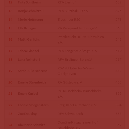
12
Fritz Sontheim
RFV Lieshof
652
13
Ronja Schmittfull
RFV Sulzthal u.U.e.V.
625
14
Merle Hoffmann
Trossinger RSG
573
15
Ella Krueger
RV Rehagen-Hamburg e.V.
565
Pferdezucht- u. RV Luhmühlen
16
Matti Garlichs
548
e.V.
17
Tabea Glänzel
RFV Lengenfeld/Vogtl. e. V.
519
18
Lena Reinstorf
RFV Brelinger Berg e.V.
517
RSV St.Hubertus Wesel-
19
Sarah Julie Behrens
442
Obrighoven
20
Emelie Bürenheide
RV Güstrow e. V.
435
RG Rüsselsheim-Bauschheim
21
Emely Kurbel
399
e.V.
22
Leonie Morgenstern
Erzg. RFV Lauterbach e. V.
394
23
Zoe Deusing
RFV Schwalbach
385
Domäne Kinzigheimer Hof
24
Ida Marie Schmitz
352
Bruchköbel e.V.