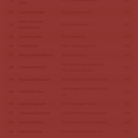
Seitz
33
Carlotta Müller
RSG Syltkuhlen e.V.
237
Emily Johanna
34
RV Liebenburg e. V.
207
Wolfschmitt
35
Anselmi Laiho
RFV Auetal e.V.
200
36
Isabell Keßl
Pffrd. Schwandorf e.V.
186
37
Silvana Marie Pflaum
RZV Lechtal e.V.
164
PSV Am Klosterwasser e. V.,
38
Marlene Mattick
161
Panschwitz-Kuckau
39
Rosanna Birkmann
RC Annaberger Hof Bonn e.V.
149
Westangler RV Mühlenbrück
40
Nicole Nikulka
142
e.V.
41
Josefine Jaensch
RFV Hachinger Tal e.V.
135
42
Johanna Schüttert
Ländl.ZRFV Volmarstein e.V.
130
43
Anton Gerlach
SV Niederwaroldern Reitabt.
128
44
Pia Strotmeier
RV St.Georg Saerbeck e.V.
125