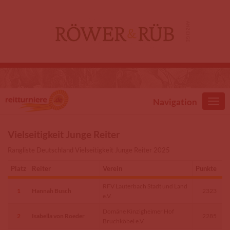
Direkt zum Inhalt
Navigation
Vielseitigkeit Junge Reiter
Rangliste Deutschland Vielseitigkeit Junge Reiter 2025
Platz
Reiter
Verein
Punkte
RFV Lauterbach Stadt und Land
1
Hannah Busch
2323
e.V.
Domäne Kinzigheimer Hof
2
Isabella von Roeder
2285
Bruchköbel e.V.