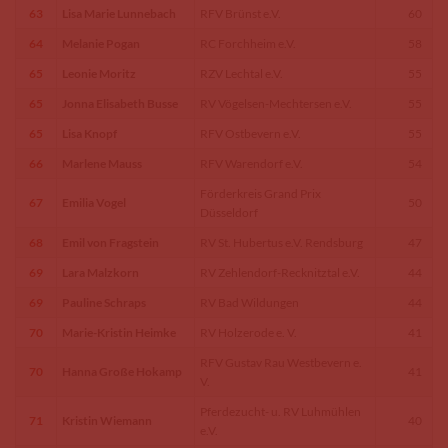
63
Lisa Marie Lunnebach
RFV Brünst e.V.
60
64
Melanie Pogan
RC Forchheim e.V.
58
65
Leonie Moritz
RZV Lechtal e.V.
55
65
Jonna Elisabeth Busse
RV Vögelsen-Mechtersen e.V.
55
65
Lisa Knopf
RFV Ostbevern e.V.
55
66
Marlene Mauss
RFV Warendorf e.V.
54
Förderkreis Grand Prix
67
Emilia Vogel
50
Düsseldorf
68
Emil von Fragstein
RV St. Hubertus e.V. Rendsburg
47
69
Lara Malzkorn
RV Zehlendorf-Recknitztal e.V.
44
69
Pauline Schraps
RV Bad Wildungen
44
70
Marie-Kristin Heimke
RV Holzerode e. V.
41
RFV Gustav Rau Westbevern e.
70
Hanna Große Hokamp
41
V.
Pferdezucht- u. RV Luhmühlen
71
Kristin Wiemann
40
e.V.