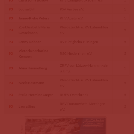
93
Clara Sonia Bollow
RFV Landgestüt Redefin e.V.
5
93
Louisa Bill
PSV Am See e.V.
5
93
Janne-Rieke Peters
RFV Auetal e.V.
5
Zoe Elisabeth Maria
Pferdezucht- u. RV Luhmühlen
93
5
Gesselmann
e.V.
93
Lenny Dobner
RV Bietigheim-Bissingen
5
Victoria Katharina
93
RSG Niederrhein e.V.
5
Kempen
ZRFV von Lützow Hamminkeln
93
Alina Himmelberg
5
u.Umg.
Pferdezucht- u. RV Luhmühlen
93
Neele Bestmann
5
e.V.
93
Stella-Hermine Jaeger
RUFV Osterbrock
5
RFV Donauwörth-Mertingen
93
Laura Sing
5
e.V.