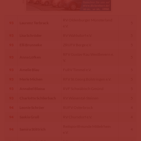
RV Oldenburger Münsterland
93
Laurenz Terbrack
5
e.V.
93
Lisa Schröder
RV Wahlsdorf e.V.
5
93
Elli Brunneke
ZRUFV Berge e.V.
5
RFV Gustav Rau Westbevern e.
93
Anna Löfken
5
V.
93
Amelie Blau
FuRV Timmel e.V.
5
93
Merle Michen
RFV St.Georg Bülstringen e.V.
5
93
Annabel Blassa
RVF Schwäbisch Gmünd
5
93
Charlotte Schlierbach
RV Wiesental-Steinen
5
94
Leonie Schröer
RUFV Osterbrock
4
94
Saskia Groll
RV Chursdorf e.V.
4
Reitsportfreunde Mittelrhein
94
Samira Stittrich
4
e.V.