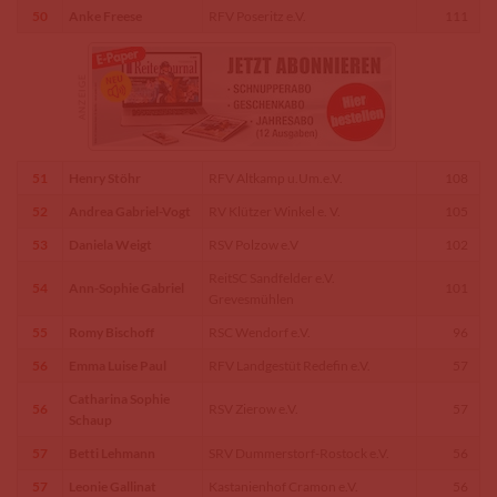
50
Anke Freese
RFV Poseritz e.V.
111
51
Henry Stöhr
RFV Altkamp u.Um.e.V.
108
52
Andrea Gabriel-Vogt
RV Klützer Winkel e. V.
105
53
Daniela Weigt
RSV Polzow e.V
102
ReitSC Sandfelder e.V.
54
Ann-Sophie Gabriel
101
Grevesmühlen
55
Romy Bischoff
RSC Wendorf e.V.
96
56
Emma Luise Paul
RFV Landgestüt Redefin e.V.
57
Catharina Sophie
56
RSV Zierow e.V.
57
Schaup
57
Betti Lehmann
SRV Dummerstorf-Rostock e.V.
56
57
Leonie Gallinat
Kastanienhof Cramon e.V.
56