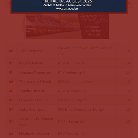
85
Pauline Krasemann
RSG Zu den Seen e.V.
14
Parkentiner RV Am Hütter Wohld
85
Juliane Harms
14
e. V.
85
Kay Backeberg
RFV Valluhn e. V.
14
85
Johanna Treppmann
RFV Vietgest e. V.
14
86
Theresa von Schack
RSG Wöpkendorf e.V.
13
86
Jasmine Buttlar
RFV Krümmel e.V.
13
86
Lena-Alice Dronia
PSC Heidekrug e.V.
13
87
Anka Wenhardt
PSV Blau-Weiss-Oberhof e.V.
12
Josephine Kuhlmann-
87
RV Parkentin e.V.
12
Jabs
88
Nikola Holchauzer
RFV Poseritz e.V.
11