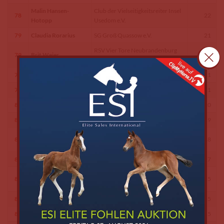
Malin Hansen-
Club der Vielseitigkeitsreiter Insel
78
22
Hotopp
Usedom e.V.
79
Claudia Rorarius
SG Groß Quassow e.V.
21
RSV Vier Tore Neubrandenburg
79
Brit Weier
21
e.V.
79
Martina Eisenberg
Pferdesportclub Tenze e.V.
21
79
Lena Györfi
RFV Eldena e.V.
21
80
Anne Sophie Welz
RFV Blowatz e.V.
20
81
Andreas Brandt
RSC Neuendorf e.V.
19
Annemarie
82
RFV Stülow e. V.
18
Klenzendorf
83
Josefine Sudbrock
RV Güstrow e. V.
17
Celine Carolin
RSC Greifswalder Bodden
84
15
Koepke
Neuenkirchen e. V.
84
Sylva Tkotsch
RC Passin e.V.
15
84
Kim Hoppe-Richter
RV Güstrow e. V.
15