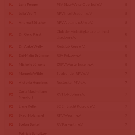
91
Lena Fenner
PSV Blau-Weiss-Oberhof e.V.
8
91
Julia Wolff
RFV Insel Usedom e. V.
8
91
Andrea Böttcher
RFV Altkamp u.Um.e.V.
8
Club der Vielseitigkeitsreiter Insel
91
Dr. Gero Kärst
8
Usedom e.V.
91
Dr. Anke Welly
Reitclub Reez e. V.
8
91
Eni-Malin Brümmer
RSV Polzow e.V
8
91
Michelle Jürgens
ZRFV Wusterhusen e.V.
8
92
Manuela Wilde
Stralsunder RFV e. V.
7
92
Victoria Hennings
Rostocker PSV e.V.
7
Carla Maximiliane
92
RV Hof-Bohm e.V.
7
Niendorf
92
Liane Keller
SC Eintracht Rossow e.V.
7
92
Skadi Holznagel
RFV Wessin e.V.
7
92
Stefan Bartel
RV Parkentin e.V.
7
Patricia Schultze-