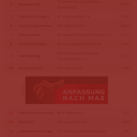
Trainingsstützpunkt Reiten
4
Susanne Voß
5784
Güstrow e.V.
5
Katharina Wiegert
RFV Bornmühle e. V.
3160
6
Victoria Appendino
RSC Wendorf e.V.
2084
7
Bettina Hock
RV Raben Steinfeld Hubertus e. V.
1776
8
Christina Thieme
RFV Landgestüt Redefin e.V.
1766
RSC Greifswalder Bodden
9
Kati Spierling
1527
Neuenkirchen e. V.
10
Andrea Elsholz
RSV Zierow e.V.
940
11
Katharina Scherbring
RFV Valluhn e. V.
674
12
Ralf Voß
Ritzerower RV e.V.
624
13
Julia Marianne Engel
RV Zehlendorf-Recknitztal e.V.
590