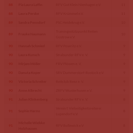
88
Pia Laura Laffin
RFV Gut Klein Nienhagen e.V.
11
88
Laura Perske
RFV Krümmel e.V.
11
89
Sandra Penndorf
PSC Heidekrug e.V.
10
Trainingsstützpunkt Reiten
89
Frauke Naumann
10
Güstrow e.V.
90
Hannah Schmied
RFV Poseritz e.V.
9
90
Laura Kunsch
Stralsunder RFV e. V.
9
90
Mirjam Möller
FRV Plöwen e. V.
9
90
Danuta Koper
SRV Dummerstorf-Rostock e.V.
9
90
Victoria Schreiter
Reitclub Reez e. V.
9
90
Anne Albrecht
ZRFV Wusterhusen e.V.
9
91
Julian Klinkenberg
Stralsunder RFV e. V.
8
Verein f. Vielseitigkeitsreiterei
91
Sophie Harms
8
Lupendorf e.V.
Michelle Wiebke
91
RFV Bollewick e.V
8
Holzhausen