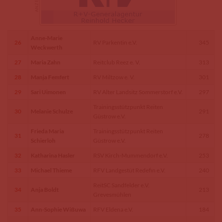
Anne-Marie
26
RV Parkentin e.V.
345
Weckwerth
27
Maria Zahn
Reitclub Reez e. V.
313
28
Manja Femfert
RV Miltzow e. V.
301
29
Sari Uimonen
RV Alter Landsitz Sommerstorf e.V.
297
Trainingsstützpunkt Reiten
30
Melanie Schulze
291
Güstrow e.V.
Frieda Maria
Trainingsstützpunkt Reiten
31
278
Schierloh
Güstrow e.V.
32
Katharina Hasler
RSV Kirch-Mummendorf e.V.
253
33
Michael Thieme
RFV Landgestüt Redefin e.V.
240
ReitSC Sandfelder e.V.
34
Anja Boldt
213
Grevesmühlen
35
Ann-Sophie Wißuwa
RFV Eldena e.V.
184