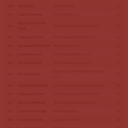
58
Laura Matt
RV Züsow e.V.
55
59
Julia Brinkmann
RFV Valluhn e. V.
54
Manuela Granzow-
60
RV Zehlendorf-Recknitztal e.V.
53
Finck
60
Fenja Marchetta
RFV Landgestüt Redefin e.V.
53
61
Marianne Bürenheide
RV Güstrow e. V.
50
62
Cornelia Brauer
RFV Tanger/Bismark e. V.
48
63
Christin Brandt
RFV Pötenitz u.Umg.e. V.
47
Parkentiner RV Am Hütter Wohld
64
Lisa Herrmann
45
e. V.
65
Michelle Rosenberg
RV Feldberger Seenlandschaft e.V.
42
65
Katharina Frahm
SRV Dummerstorf-Rostock e.V.
42
66
Mia Lena Wolfram
RFV Landgestüt Redefin e.V.
40
67
Lisa-Marie Sontagh
RFV Wessin e.V.
39
68
Franziska Gabel
Schwaaner RFV e. V.
38