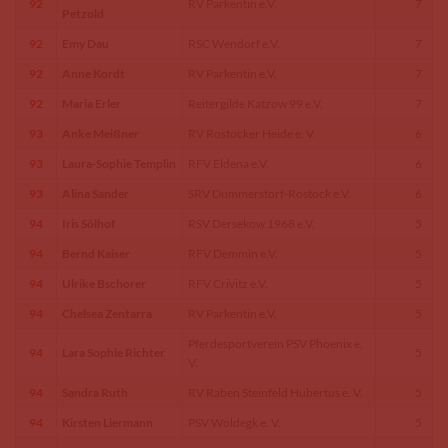
92
RV Parkentin e.V.
7
Petzold
92
Emy Dau
RSC Wendorf e.V.
7
92
Anne Kordt
RV Parkentin e.V.
7
92
Maria Erler
Reitergilde Katzow 99 e.V.
7
93
Anke Meißner
RV Rostocker Heide e. V.
6
93
Laura-Sophie Templin
RFV Eldena e.V.
6
93
Alina Sander
SRV Dummerstorf-Rostock e.V.
6
94
Iris Sölhof
RSV Dersekow 1968 e.V.
5
94
Bernd Kaiser
RFV Demmin e.V.
5
94
Ulrike Bschorer
RFV Crivitz e.V.
5
94
Chelsea Zentarra
RV Parkentin e.V.
5
Pferdesportverein PSV Phoenix e.
94
Lara Sophie Richter
5
V.
94
Sandra Ruth
RV Raben Steinfeld Hubertus e. V.
5
94
Kirsten Liermann
PSV Woldegk e. V.
5