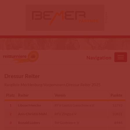
Direkt zum Inhalt
Navigation
Dressur Reiter
Rangliste Mecklenburg-Vorpommern Dressur Reiter 2025
Platz
Reiter
Verein
Punkte
1
Libuse Mencke
RFV Gestüt Ganschow e.V.
12793
2
Ann-Christin Mehl
RFV Zingst e.V.
10831
3
Ronald Lüders
RV Güstrow e. V.
8944