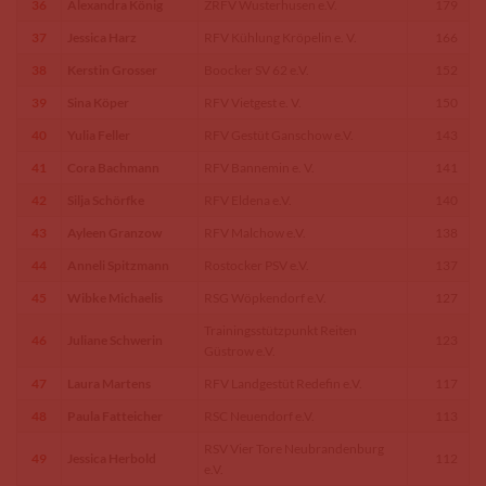
36
Alexandra König
ZRFV Wusterhusen e.V.
179
37
Jessica Harz
RFV Kühlung Kröpelin e. V.
166
38
Kerstin Grosser
Boocker SV 62 e.V.
152
39
Sina Köper
RFV Vietgest e. V.
150
40
Yulia Feller
RFV Gestüt Ganschow e.V.
143
41
Cora Bachmann
RFV Bannemin e. V.
141
42
Silja Schörfke
RFV Eldena e.V.
140
43
Ayleen Granzow
RFV Malchow e.V.
138
44
Anneli Spitzmann
Rostocker PSV e.V.
137
45
Wibke Michaelis
RSG Wöpkendorf e.V.
127
Trainingsstützpunkt Reiten
46
Juliane Schwerin
123
Güstrow e.V.
47
Laura Martens
RFV Landgestüt Redefin e.V.
117
48
Paula Fatteicher
RSC Neuendorf e.V.
113
RSV Vier Tore Neubrandenburg
49
Jessica Herbold
112
e.V.