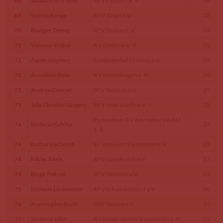
68
Susanne Schriever
RFVV Ludorf e. V.
38
69
Sophia Range
RFV Zingst e.V.
35
70
Rüdiger Tremp
RFV Stülow e. V.
34
71
Vanessa Weber
RV Güstrow e. V.
31
72
Agnes Göpfert
Kastanienhof Cramon e.V.
29
72
Annalena Beier
RV Weitenhagen e. V.
29
72
Andrea Conrad
RFV Poseritz e.V.
29
73
Jule Christin Gürgens
RFV Insel Usedom e. V.
28
Parkentiner RV Am Hütter Wohld
74
Stefanie Kuhlke
27
e. V.
74
Katharina Donst
SV Robinson Fleesensee e. V.
27
74
Niklas Rieck
RFV Gadebusch e.V.
27
74
Birgit Pekrul
RFV Demmin e.V.
27
75
Stefanie Lindemann
RFV Schwinkendorf e.V
26
76
Annesophie Buth
RSV Polzow e.V
24
77
Susanne Jahn
RV Raben Steinfeld Hubertus e. V.
23