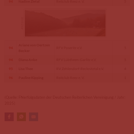
94
Nadine Zietal
Reitclub Reez e. V.
5
Ariane von Oertzen
94
RFV Poseritz e.V.
5
Becker
94
Diana Anke
RFV Lübtheen-Garlitz e.V.
5
95
Lisa Thee
RV Zehlendorf-Recknitztal e.V.
4
96
Pauline Kipping
Reitclub Reez e. V.
1
(Quelle: FNerfolgsdaten der Deutschen Reiterlichen Vereinigung / Jahr:
2025)