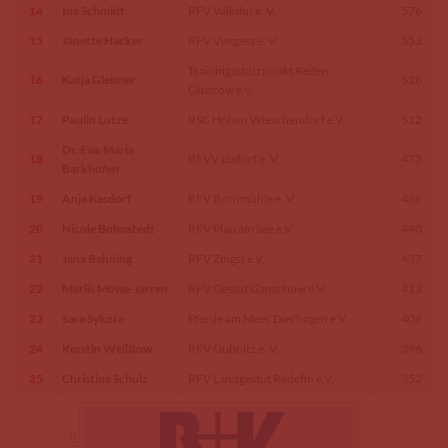
14
Ina Schmidt
RFV Valluhn e. V.
576
15
Janette Hacker
RFV Vietgest e. V.
553
Trainingsstützpunkt Reiten
16
Katja Gleisner
528
Güstrow e.V.
17
Paulin Lutze
RSC Hohen Wieschendorf e.V.
512
Dr. Eva-Maria
18
RFVV Ludorf e. V.
473
Barkhofen
19
Anja Kasdorf
RFV Bornmühle e. V.
466
20
Nicole Bohnstedt
RFV Plau am See e.V.
440
21
Jana Behning
RFV Zingst e.V.
437
22
Marlis Möwe-Jarren
RFV Gestüt Ganschow e.V.
413
23
Sara Sykora
Pferde am Meer Dierhagen e.V.
408
24
Kerstin Wellßow
RFV Dubnitz e. V.
396
25
Christina Schulz
RFV Landgestüt Redefin e.V.
352