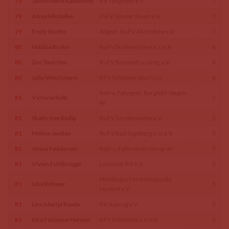
79
Janne Marie Kahlbohm
RV Tangstedt e.V.
7
79
Alexa Michalke
PSFV Süseler Baum e.V.
7
79
Emily Stoffer
Allgem. RuFV Ahrenlohe e.V
7
80
Madita Bruhn
RuFV Südtondern e.V. Leck
6
80
Zoe Tautrims
RuFV Boostedt u.Umg. e.V.
6
80
Julia Wiechmann
RFV Schlamersdorf u.U.
6
Reit-u.Fahrgem. Bargfeld-Stegen
81
Victoria Kelb
5
eV
81
Skady-Lee Rüdig
RuFV Großenwiehe e.V.
5
81
Melina Janßen
RuFV Bad Segeberg u.U.e.V.
5
81
Jonna Feddersen
Reit- u.Fahrverein Sörup eV
5
81
Vivien Fuhlbrügge
Lübecker RV e.V.
5
Pferdesport im Mittelpunkt
81
Lina Rohwer
5
Nortorf e.V.
81
Line Martje Baade
RV Aukrug e.V
5
81
Kira Fabienne Hansen
RFV Mildstedt u.U.e.V.
5