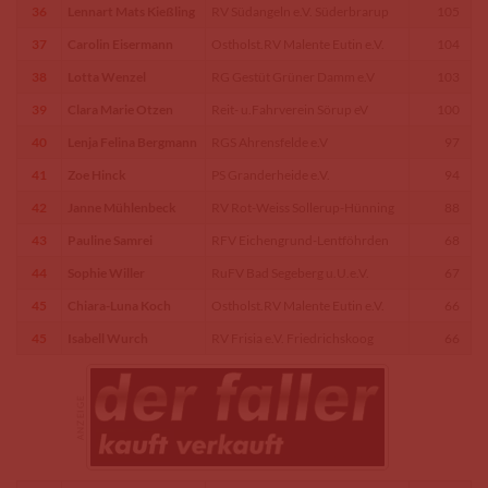
36
Lennart Mats Kießling
RV Südangeln e.V. Süderbrarup
105
37
Carolin Eisermann
Ostholst.RV Malente Eutin e.V.
104
38
Lotta Wenzel
RG Gestüt Grüner Damm e.V
103
39
Clara Marie Otzen
Reit- u.Fahrverein Sörup eV
100
40
Lenja Felina Bergmann
RGS Ahrensfelde e.V
97
41
Zoe Hinck
PS Granderheide e.V.
94
42
Janne Mühlenbeck
RV Rot-Weiss Sollerup-Hünning
88
43
Pauline Samrei
RFV Eichengrund-Lentföhrden
68
44
Sophie Willer
RuFV Bad Segeberg u.U.e.V.
67
45
Chiara-Luna Koch
Ostholst.RV Malente Eutin e.V.
66
45
Isabell Wurch
RV Frisia e.V. Friedrichskoog
66