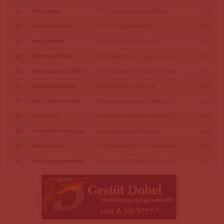
15
Nele Jensen
RFV Rund um den Stollberg
321
16
Antonia Stelter
RV Hof Eggerstedt e.V.
312
17
Jette Hansen
PSG Flensburg-Land e.V.
309
18
Antonia Hansen
RV Südangeln e.V. Süderbrarup
252
18
Jette-Sophie Zühlke
RV Südangeln e.V. Süderbrarup
252
19
Vanity Laubinger
ReitSF Looper Holz eV
239
20
Ann-Christin Wulf
Pferdesportverein Niebüll e.V.
217
21
Jette Gros
RV Bad Schwartau u.Umg.e.V.
209
22
Nanna Marie Hacker
RG Gestüt Heidberg e.V.
200
23
Klara Lübker
RV Südangeln e.V. Süderbrarup
196
24
Anna-Lena Hardorp
Ostholst.RV Malente Eutin e.V.
193