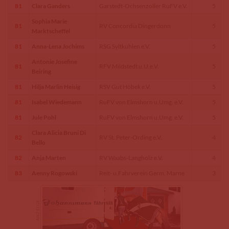
81
Clara Ganders
Garstedt-Ochsenzoller RuFV e.V.
5
Sophia Marie
81
RV Concordia Dingerdonn
5
Marktscheffel
81
Anna-Lena Jochims
RSG Syltkuhlen e.V.
5
Antonie Josefine
81
RFV Mildstedt u.U.e.V.
5
Beiring
81
Hilja Marlin Heisig
RSV Gut Höbek e.V.
5
81
Isabel Wiedemann
RuFV von Elmshorn u.Umg. e.V.
5
81
Jule Pohl
RuFV von Elmshorn u.Umg. e.V.
5
Clara Alicia Bruni Di
82
RV St. Peter-Ording e.V.
4
Bello
82
Anja Marten
RV Waabs-Langholz e.V.
4
83
Aenny Rogowski
Reit- u.Fahrverein Germ. Marne
3