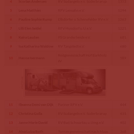
4
Scorlan Andersen
RV Südangeln e.V. Süderbrarup
1353
5
Lena Matthies
RFV Lensahn e.V.
1294
6
Pauline Sophie Rump
Elbdörfer u.Schenefelder RV e.V.
1263
7
Lilli Elen Seidel
RFV Hoisdorf u.U.e.V.
1221
8
Kaira Laudan
PS Granderheide e.V.
681
9
Isa Katharina Waldow
RV Tangstedt e.V.
680
Reitgemeinschaft Hof Barkholz
10
Hanna Isermann
589
eV
11
Illeanna Demi van Dijk
Pariner RFV e.V.
444
12
Christina Golla
RV Südangeln e.V. Süderbrarup
431
13
Janne Marie David
RV Bad Schwartau u.Umg.e.V.
402
14
Alva Luiza Roth
Turniergemeinschaft nach Maas
368