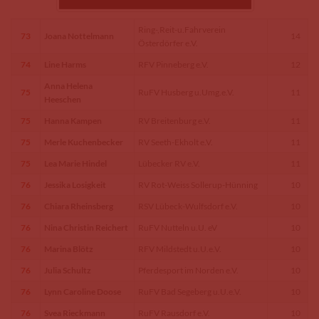
Ring-,Reit-u.Fahrverein
73
Joana Nottelmann
14
Österdörfer e.V.
74
Line Harms
RFV Pinneberg e.V.
12
Anna Helena
75
RuFV Husberg u.Umg.e.V.
11
Heeschen
75
Hanna Kampen
RV Breitenburg e.V.
11
75
Merle Kuchenbecker
RV Seeth-Ekholt e.V.
11
75
Lea Marie Hindel
Lübecker RV e.V.
11
76
Jessika Losigkeit
RV Rot-Weiss Sollerup-Hünning
10
76
Chiara Rheinsberg
RSV Lübeck-Wulfsdorf e.V.
10
76
Nina Christin Reichert
RuFV Nutteln u.U. eV
10
76
Marina Blötz
RFV Mildstedt u.U.e.V.
10
76
Julia Schultz
Pferdesport im Norden e.V.
10
76
Lynn Caroline Doose
RuFV Bad Segeberg u.U.e.V.
10
76
Svea Rieckmann
RuFV Rausdorf e.V.
10