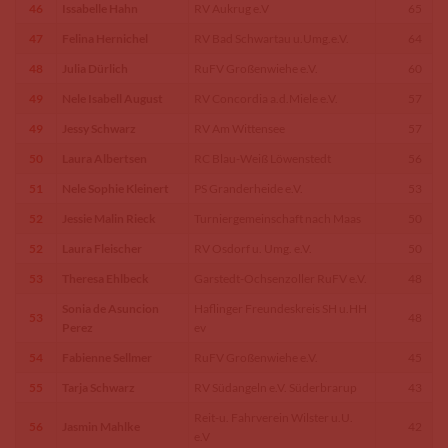
46
Issabelle Hahn
RV Aukrug e.V
65
47
Felina Hernichel
RV Bad Schwartau u.Umg.e.V.
64
48
Julia Dürlich
RuFV Großenwiehe e.V.
60
49
Nele Isabell August
RV Concordia a.d.Miele e.V.
57
49
Jessy Schwarz
RV Am Wittensee
57
50
Laura Albertsen
RC Blau-Weiß Löwenstedt
56
51
Nele Sophie Kleinert
PS Granderheide e.V.
53
52
Jessie Malin Rieck
Turniergemeinschaft nach Maas
50
52
Laura Fleischer
RV Osdorf u. Umg. e.V.
50
53
Theresa Ehlbeck
Garstedt-Ochsenzoller RuFV e.V.
48
Sonia de Asuncion
Haflinger Freundeskreis SH u.HH
53
48
Perez
ev
54
Fabienne Sellmer
RuFV Großenwiehe e.V.
45
55
Tarja Schwarz
RV Südangeln e.V. Süderbrarup
43
Reit-u. Fahrverein Wilster u.U.
56
Jasmin Mahlke
42
e.V