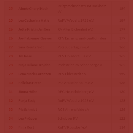
Reitgemeinschaft Hof Barkholz
25
Aimée Cheryl Koch
189
eV
25
Lea Catharina Hatje
RuFV Wedel v.1923 e.V.
189
26
Jette Kristin Janßen
RV Alter Eichenhof e.V.
179
26
Joy Fabienne Klaewer
RFV Eichengrund-Lentföhrden
179
27
Sina Kreutzfeldt
PSG Süderlügum e.V
166
28
Jil Haase
RFV Hoisdorf u.U.e.V.
162
28
Maja Juliane Trojahn
Probsteier RV Schönberg e.V.
162
29
Lena Marie Lorenzen
RFV Eiderstedt e.V.
159
30
Felicitas Peter
PSFV Süseler Baum e.V.
138
31
Jönna Höhn
RFG Neuschönberg e.V
130
32
Fenja Essig
RuFV Wedel v.1923 e.V.
128
33
Pia Schmidt
RGS Ahrensfelde e.V
126
34
Lea Pröpper
Schubyer RV
122
35
Finja Kort
RuFV Rausdorf e.V.
114