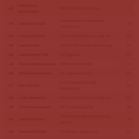
Mia Karina
63
RFV Höllnhof e.V.Schülp
27
Brockmann
Pferdesport im Mittelpunkt
64
Hannah Schulat
26
Nortorf e.V.
65
Franziska Holtz
RuFV von Elmshorn u.Umg. e.V.
25
66
Lene Röthel
RV Rot-Weiss Sollerup-Hünning
24
66
Leonie Marie Tedt
RV Eggebek
24
66
Romy Josefine Hansen
RSV Krummesse eV
24
66
Elena Christin Heins
RG Augustenhof e.V
24
RuFV Obere Arlau Sitz
67
Kyra Sachau
22
Behrendorf
68
Celina Bödecker
RuFV von Elmshorn u.Umg. e.V.
20
68
Anna Paulina Leuer
RFV Lauenburg/Elbe
20
RFV Kisdorf Henstedt-Ulzburg
69
Sarah Lehmann
18
u.U.e.V.
69
Annaleen Wiese
RV Waabs-Langholz e.V.
18