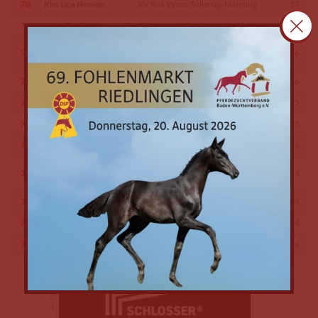
70
Kim Lica Hensen
RV Rot-Weiss Sollerup-Hünning
17
71
Maya Pauls
RV Vorwärts Rickling u.U.e.V.
16
Reit-u.Fahrgem. Bargfeld-Stegen
71
Leonie Wiesmayer
16
eV
71
Janne Brandt
RV Breitenburg e.V.
16
72
Nina Hansen
Schubyer RV
15
72
Emilia-Zoe Graalfs
Garstedt-Ochsenzoller RuFV e.V.
15
73
Lynn Katzewski
RC Holm e.V.
14
RuFV Gettorf/Eckernförde/Dän.
73
Jillian Wiethüchter
14
Wohld
73
Carlotta Müller
RSG Syltkuhlen e.V.
14
73
Janne Sofie Weilke
Reit- u.Fahrverein Germ. Marne
14
73
Johanna Hagenow
Lübecker RV e.V.
14