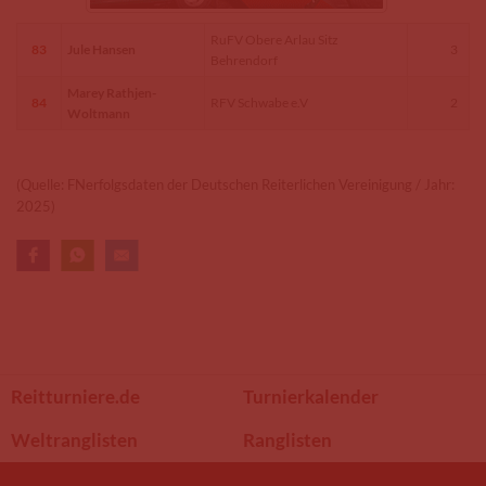
RuFV Obere Arlau Sitz
83
Jule Hansen
3
Behrendorf
Marey Rathjen-
84
RFV Schwabe e.V
2
Woltmann
(Quelle: FNerfolgsdaten der Deutschen Reiterlichen Vereinigung / Jahr:
2025)
Reitturniere.de
Turnierkalender
Weltranglisten
Ranglisten