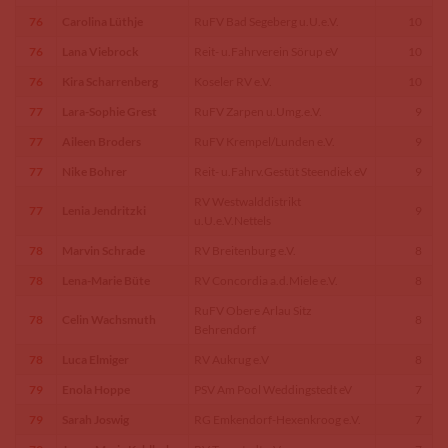
76
Carolina Lüthje
RuFV Bad Segeberg u.U.e.V.
10
76
Lana Viebrock
Reit- u.Fahrverein Sörup eV
10
76
Kira Scharrenberg
Koseler RV e.V.
10
77
Lara-Sophie Grest
RuFV Zarpen u.Umg.e.V.
9
77
Aileen Broders
RuFV Krempel/Lunden e.V.
9
77
Nike Bohrer
Reit- u.Fahrv.Gestüt Steendiek eV
9
RV Westwalddistrikt
77
Lenia Jendritzki
9
u.U.e.V.Nettels
78
Marvin Schrade
RV Breitenburg e.V.
8
78
Lena-Marie Büte
RV Concordia a.d.Miele e.V.
8
RuFV Obere Arlau Sitz
78
Celin Wachsmuth
8
Behrendorf
78
Luca Elmiger
RV Aukrug e.V
8
79
Enola Hoppe
PSV Am Pool Weddingstedt eV
7
79
Sarah Joswig
RG Emkendorf-Hexenkroog e.V.
7