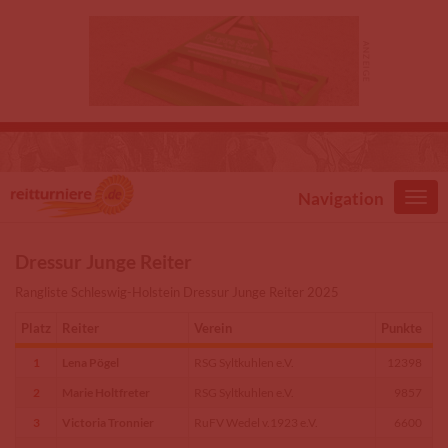
Direkt zum Inhalt
Navigation
Dressur Junge Reiter
Rangliste Schleswig-Holstein Dressur Junge Reiter 2025
Platz
Reiter
Verein
Punkte
1
Lena Pögel
RSG Syltkuhlen e.V.
12398
2
Marie Holtfreter
RSG Syltkuhlen e.V.
9857
3
Victoria Tronnier
RuFV Wedel v.1923 e.V.
6600