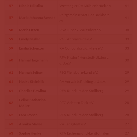
57
Nicole Nikulka
Westangler RV Mühlenbrück e.V.
41
Reitgemeinschaft Hof Barkholz
57
Marie Johanna Berndt
41
eV
58
Merle Otten
RSV Lübeck-Wulfsdorf e.V.
38
59
Emely Müller
RGS Ahrensfelde e.V
33
59
Emilia Schenzer
RV Concordia a.d.Miele e.V.
33
RFV Kisdorf Henstedt-Ulzburg
60
Hanna Hagemann
30
u.U.e.V.
61
Hannah Seliger
PSG Flensburg-Land e.V.
29
61
Neeke Steinhilb
RV Vorwärts Rickling u.U.e.V.
29
61
Charlize Pawlina
RFV Rund um den Stollberg
29
Feline Katharina
62
RTG Achtern Diek e.V.
28
Möller
62
Lara Levsen
RFV Rund um den Stollberg
28
63
Annika Mallee
RV Tangstedt e.V.
27
63
Sophie Henke
RFV Eichengrund-Lentföhrden
27