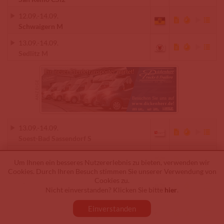
12.09.
-
14.09.
Schwaigern M
13.09.
-
14.09.
Sedlitz M
13.09.
-
14.09.
Soest-Bad Sassendorf S
13.09.
-
14.09.
Um Ihnen ein besseres Nutzererlebnis zu bieten, verwenden wir
Sonnenbühl-Undingen S
Cookies. Durch Ihren Besuch stimmen Sie unserer Verwendung von
Cookies zu.
12.09.
-
14.09.
Nicht einverstanden? Klicken Sie bitte
hier
.
Stade S
Einverstanden
13.09.
-
14.09.
Steinhagen-Brockhagen A