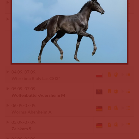
06.09.
-
07.09.
Wennigsen - Argestorf M
06.09.
-
07.09.
Wettringen L
04.09.
-
07.09.
Wierzbna Bialy Las CSI3*
05.09.
-
07.09.
Wolfenbüttel-Adersheim M
06.09.
-
07.09.
Worms-Abenheim A
05.09.
-
07.09.
Zeiskam S
06.09.
-
06.09.