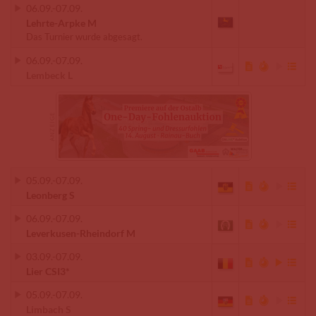
06.09.
-
07.09.
Lehrte-Arpke M
Das Turnier wurde abgesagt.
06.09.
-
07.09.
Lembeck L
05.09.
-
07.09.
Leonberg S
06.09.
-
07.09.
Leverkusen-Rheindorf M
03.09.
-
07.09.
Lier CSI3*
05.09.
-
07.09.
Limbach S