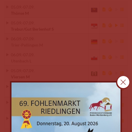
05.09.
-
07.09.
Thönse M
05.09.
-
07.09.
Trebur/Gut Berlenhof S
06.09.
-
07.09.
Trier-Pellingen M
06.09.
-
07.09.
Utenbach L
05.09.
-
07.09.
Viersen M
06.09.
-
07.09.
Visbek M
06.09.
-
07.09.
Wanzleben M
02.09.
-
07.09.
Warendorf-DOKR Bundeschampionate