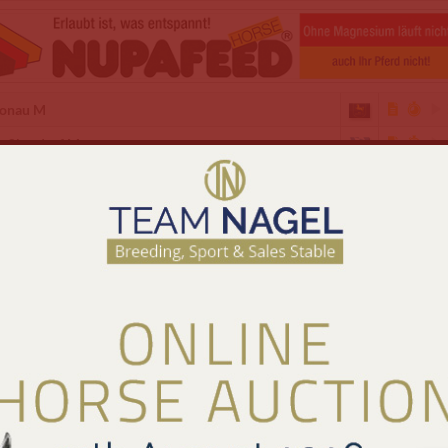
onau M
oßbardorf M
glingen-Frauenzimmern M
gen a. T. W. CDIO4*-NC
mburg-Klein Offenseth S
mm-Heessen M
rthill – Bolesworth CSI4*
vekost S
ddesheim S
iden Leblich S