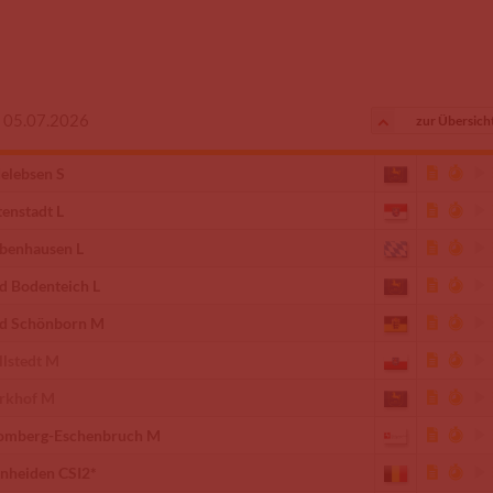
s 05.07.2026
zur Übersich
elebsen S
tenstadt L
benhausen L
d Bodenteich L
d Schönborn M
llstedt M
rkhof M
omberg-Eschenbruch M
nheiden CSI2*