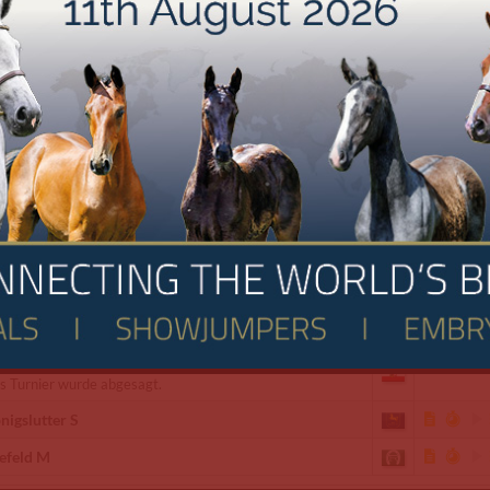
iligenrode - Dressur M
iligenwald - Springen S
iligenwald S
mer-Oese an der Edelburg L
henböken M
ven S
golstadt-Hagau S
llinghusen M
s Turnier wurde abgesagt.
nigslutter S
efeld M