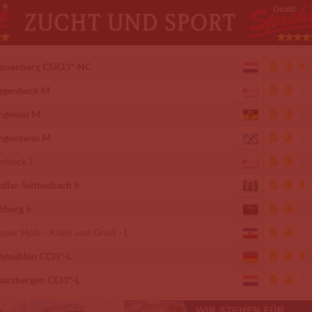
onenberg CSIO3*-NC
ggenbeck M
ngenau M
ngenzenn M
mbeck L
ndlar-Süttenbach S
hberg S
oper Holz - Klein und Groß - L
hmühlen CCI3*-L
arsbergen CCI3*-L