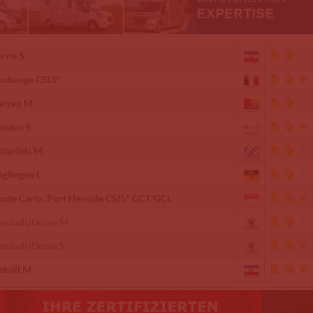
rne S
ubeuge CSI3*
rzen M
telen S
tterfels M
glingen L
nte Carlo, Port Hercule CSI5* GCT/GCL
ustadt/Dosse M
ustadt/Dosse S
ebüll M