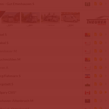
nn - Gut Ettenhausen S
sel S
akel S
ambauer M
uchmühlen M
ren A
rg/Fehmarn S
rgstädt S
lgary CSI5*
xhaven-Altenbruch M
lbrück-Ostenland S