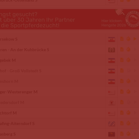
rsekow S
ren - An der Kuhbrücke S
gebek M
hof - Groß Vollstedt S
mshorn M
ger-Westerenger M
iedersdorf M
chtorf M
afing-Aiterndorf S
asberg S