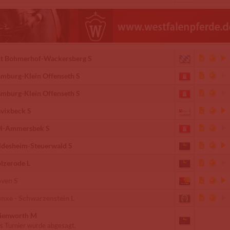
t Bohmerhof-Wackersberg S
mburg-Klein Offenseth S
mburg-Klein Offenseth S
vixbeck S
-Ammersbek S
ldesheim-Steuerwald S
lzerode L
ven S
nxe - Schwarzenstein L
lienworth M
s Turnier wurde abgesagt.