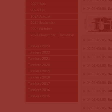
03.05.
-
05.05.
2024 Juni
Ba
04.05.
-
05.05.
2024 Juli
2024 August
2024 September
2024 Oktober
2024 November - Dezember
Ba
04.05.
-
05.05.
Turniere 2023
Be
03.05.
-
05.05.
Turniere 2022
Be
04.05.
-
05.05.
Turniere 2021
Turniere 2020
Be
04.05.
-
05.05.
Turniere 2019
Be
04.05.
-
05.05.
Turniere 2018
Bi
04.05.
-
05.05.
Turniere 2017
Turniere 2016
Bi
04.05.
-
05.05.
Turniere 2015
Bo
04.05.
-
05.05.
Bo
02.05.
-
05.05.