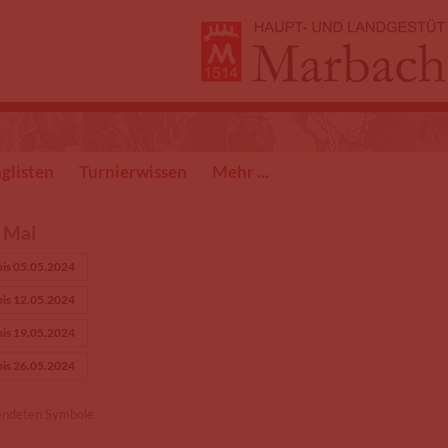
glisten
Turnierwissen
Mehr ...
 Mai
bis 05.05.2024
bis 12.05.2024
bis 19.05.2024
bis 26.05.2024
endeten Symbole