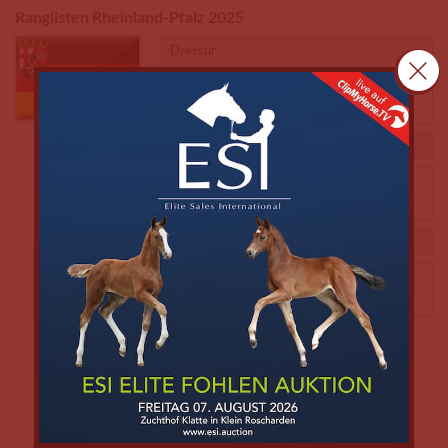
Ranglisten Rheinland-Pfalz 2025
Dressur
Alle
Junioren
Junge Reiter
Reiter
Springen
Alle
Junioren
Junge Reiter
Reiter
Vielseitigkeit
Alle
Junioren
Junge Reiter
Reiter