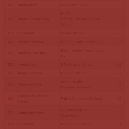
199
Marlene Böhl
RV Preetz u.U.e.V.
23
RuFV
199
Marie Charlotte Sick
Gettorf/Eckernförde/Dän.
23
Wohld
199
Greta Gast
Pariner RFV e.V.
23
199
Jytte Bo Weisser
RFV Rund um den Stollberg
23
RG Emkendorf-Hexenkroog
199
Marie-Louise Lütje
23
e.V.
199
Neele Appel
RSV Hüttener Berge
23
200
Benjamin Datta
Lübecker RV e.V.
22
Fehmarnscher
200
Charlotte Kölle
22
Ringreiterverein e.V.
Emma Lucia Ramos
200
Reit- u.Fahrverein Sörup eV
22
Hansen
RV Südangeln e.V.
200
Janne Leni Meyer
22
Süderbrarup
201
Lucy Mohr
RV Breitenburg e.V.
21