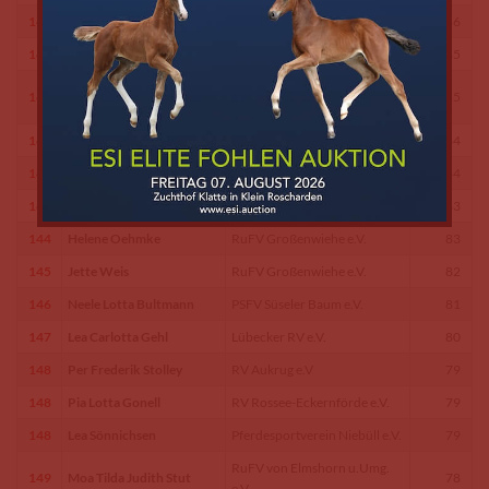
141
Bosse Luca Posenauer
RuFV Südtondern e.V. Leck
86
142
Joelle Stollenwerk
RuFV Großenwiehe e.V.
85
RFV Uetersen u.U.von 1924
142
Lily Bold
85
e.V.
143
Lisa Helena Hübner
RSG Groß Buchwald
84
143
Greta Timm
RV Concordia a.d.Miele e.V.
84
144
Mathilde Roskothen
RuFV Großenwiehe e.V.
83
144
Helene Oehmke
RuFV Großenwiehe e.V.
83
145
Jette Weis
RuFV Großenwiehe e.V.
82
146
Neele Lotta Bultmann
PSFV Süseler Baum e.V.
81
147
Lea Carlotta Gehl
Lübecker RV e.V.
80
148
Per Frederik Stolley
RV Aukrug e.V
79
148
Pia Lotta Gonell
RV Rossee-Eckernförde e.V.
79
148
Lea Sönnichsen
Pferdesportverein Niebüll e.V.
79
RuFV von Elmshorn u.Umg.
149
Moa Tilda Judith Stut
78
e.V.