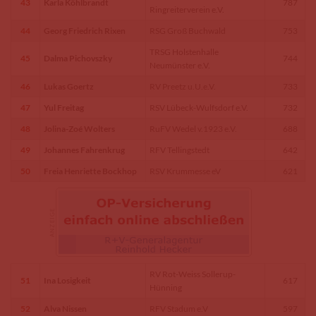
43
Karla Köhlbrandt
787
Ringreiterverein e.V.
44
Georg Friedrich Rixen
RSG Groß Buchwald
753
TRSG Holstenhalle
45
Dalma Pichovszky
744
Neumünster e.V.
46
Lukas Goertz
RV Preetz u.U.e.V.
733
47
Yul Freitag
RSV Lübeck-Wulfsdorf e.V.
732
48
Jolina-Zoé Wolters
RuFV Wedel v.1923 e.V.
688
49
Johannes Fahrenkrug
RFV Tellingstedt
642
50
Freia Henriette Bockhop
RSV Krummesse eV
621
RV Rot-Weiss Sollerup-
51
Ina Losigkeit
617
Hünning
52
Alva Nissen
RFV Stadum e.V
597