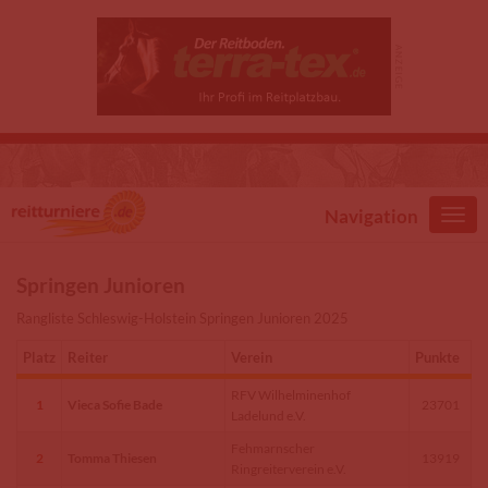
Direkt zum Inhalt
Navigation
Springen Junioren
Rangliste Schleswig-Holstein Springen Junioren 2025
Platz
Reiter
Verein
Punkte
RFV Wilhelminenhof
1
Vieca Sofie Bade
23701
Ladelund e.V.
Fehmarnscher
2
Tomma Thiesen
13919
Ringreiterverein e.V.