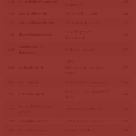
111
Anna-Emilia Rasmussen
168
Barkholz eV
111
Lynn Mailin Skirlo
RSG Groß Buchwald
168
112
Janna Milena Schröder
RFV Mildstedt u.U.e.V.
167
RV Südangeln e.V.
113
Iliane Hannalisa Hein
162
Süderbrarup
Pamina Caroline
114
RV Breitenburg e.V.
159
Bengtsson
RuFV
114
Lia Emely Groth
Gettorf/Eckernförde/Dän.
159
Wohld
115
Hanna Edler
RC Blau-Weiß Löwenstedt
156
Reit- u.Fahrv.Duvensee/TSV
116
Lotta Westphal
154
Nusse
Samantha Josephine
117
RuFV Großenwiehe e.V.
153
Schade
118
Josephine Schmidt
RuFV Bad Segeberg u.U.e.V.
150
119
Colin McConaghy
RV Seeth-Ekholt e.V.
149