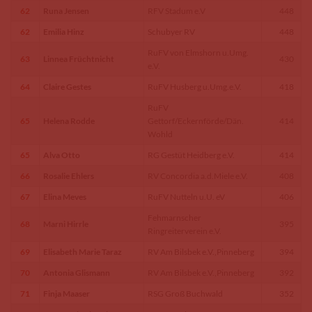
62
Runa Jensen
RFV Stadum e.V
448
62
Emilia Hinz
Schubyer RV
448
RuFV von Elmshorn u.Umg.
63
Linnea Früchtnicht
430
e.V.
64
Claire Gestes
RuFV Husberg u.Umg.e.V.
418
RuFV
65
Helena Rodde
Gettorf/Eckernförde/Dän.
414
Wohld
65
Alva Otto
RG Gestüt Heidberg e.V.
414
66
Rosalie Ehlers
RV Concordia a.d.Miele e.V.
408
67
Elina Meves
RuFV Nutteln u.U. eV
406
Fehmarnscher
68
Marni Hirrle
395
Ringreiterverein e.V.
69
Elisabeth Marie Taraz
RV Am Bilsbek e.V.,Pinneberg
394
70
Antonia Glismann
RV Am Bilsbek e.V.,Pinneberg
392
71
Finja Maaser
RSG Groß Buchwald
352