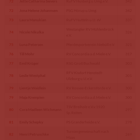
72
Jette Catharina Sievers
RuFV Husberg u.Umg.e.V.
342
72
Jona Helene Johannsen
PSG Hörup u.Umg.
342
73
Laura Manukian
RuFV Nutteln u.U. eV
337
Westangler RV Mühlenbrück
74
Nicole Nikulka
326
e.V.
75
Luna Petersen
Pferdesportverein Niebüll e.V.
321
76
Till Mohr
RV Concordia a.d.Miele e.V.
317
77
Emil Krüger
RSG Groß Buchwald
303
RFV Kisdorf Henstedt-
78
Leslie Westphal
301
Ulzburg u.U.e.V.
79
Lientje Waidlein
RV Rossee-Eckernförde e.V.
300
79
Maja Krempien
RV Concordia a.d.Miele e.V.
300
TSV Breiholz e.V.v.1920
80
Cora Madleen Wichmann
297
Sp.Reiten
81
Emily Schepky
PS Granderheide e.V.
278
Turniergemeinschaft nach
82
Henri Petruschke
269
Maas