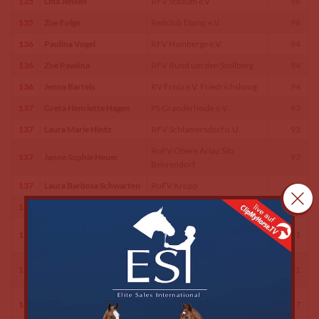
135
Lina Jensen
RFV Stadum e.V
96
135
Zoe Folge
Reitclub Damp e.V.
96
136
Paulina Vogel
RFV Hamberge e.V.
94
136
Zoe Pawlina
RFV Rund um den Stollberg
94
136
Jenna Bartels
RV Frisia e.V. Friedrichskoog
94
137
Greta Henriette Hagen
PS Granderheide e.V.
93
137
Laura Marie Hintz
RFV Schlamersdorf u.U.
93
RuFV Obere Arlau Sitz
137
Janne Sophie Heuer
93
Behrendorf
137
Laura Barbosa Schwarten
RuFV Kropp
93
138
Helena Sofie Blunck
Reitclub Damp e.V.
92
RFV Wilhelminenhof
139
Mie Friedrichsen
91
Ladelund e.V.
Ostholst.RV Malente Eutin
139
Annika Stern
91
e.V.
TSV Breiholz e.V.v.1920
140
Hanna Sophie Wichmann
87
Sp.Reiten