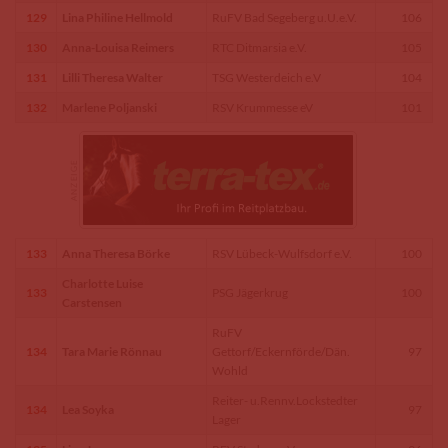
129
Lina Philine Hellmold
RuFV Bad Segeberg u.U.e.V.
106
130
Anna-Louisa Reimers
RTC Ditmarsia e.V.
105
131
Lilli Theresa Walter
TSG Westerdeich e.V
104
132
Marlene Poljanski
RSV Krummesse eV
101
133
Anna Theresa Börke
RSV Lübeck-Wulfsdorf e.V.
100
Charlotte Luise
133
PSG Jägerkrug
100
Carstensen
RuFV
134
Tara Marie Rönnau
Gettorf/Eckernförde/Dän.
97
Wohld
Reiter- u.Rennv.Lockstedter
134
Lea Soyka
97
Lager