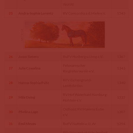
Wohld
25
Andra-Sophie Lorentz
RV Concordia a.d.Miele e.V.
1543
26
Joost Sievers
RuFV Husberg u.Umg.e.V.
1367
Fehmarnscher
27
Julie Czwalina
1343
Ringreiterverein e.V.
RFV Eichengrund-
28
Hanna-Sophia Pütz
1340
Lentföhrden
RV Hof Waterkant Hamburg-
29
Mila Osing
1332
Holstein e.V.
Ostholst.RV Malente Eutin
30
Phelina Lage
1307
e.V.
31
Emil Meves
RuFV Nutteln u.U. eV
1294
RFV Marienhof-Schulendorf