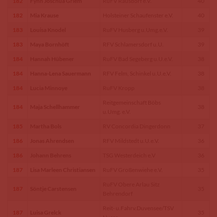
182
Fynn Joschua Griem
RuFV Rausdorf e.V.
40
182
Mia Krause
Holsteiner Schaufenster e.V.
40
183
Louisa Knodel
RuFV Husberg u.Umg.e.V.
39
183
Maya Bornhöft
RFV Schlamersdorf u.U.
39
184
Hannah Hübener
RuFV Bad Segeberg u.U.e.V.
38
184
Hanna-Lena Sauermann
RFV Felm, Schinkel u.U.e.V.
38
184
Lucia Minnoye
RuFV Kropp
38
Reitgemeinschaft Böbs
184
Maja Schellhammer
38
u.Umg. e.V.
185
Martha Bols
RV Concordia Dingerdonn
37
186
Jonas Ahrendsen
RFV Mildstedt u.U.e.V.
36
186
Johann Behrens
TSG Westerdeich e.V
36
187
Lisa Marleen Christiansen
RuFV Großenwiehe e.V.
35
RuFV Obere Arlau Sitz
187
Söntje Carstensen
35
Behrendorf
Reit- u.Fahrv.Duvensee/TSV
187
Luisa Grelck
35