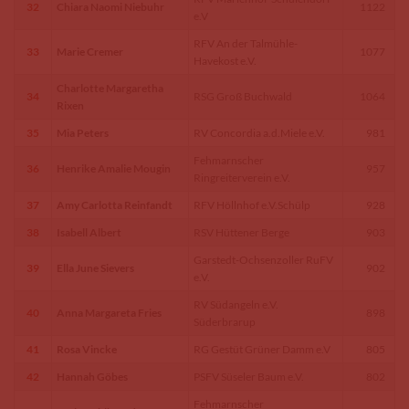
32
Chiara Naomi Niebuhr
1122
e.V
RFV An der Talmühle-
33
Marie Cremer
1077
Havekost e.V.
Charlotte Margaretha
34
RSG Groß Buchwald
1064
Rixen
35
Mia Peters
RV Concordia a.d.Miele e.V.
981
Fehmarnscher
36
Henrike Amalie Mougin
957
Ringreiterverein e.V.
37
Amy Carlotta Reinfandt
RFV Höllnhof e.V.Schülp
928
38
Isabell Albert
RSV Hüttener Berge
903
Garstedt-Ochsenzoller RuFV
39
Ella June Sievers
902
e.V.
RV Südangeln e.V.
40
Anna Margareta Fries
898
Süderbrarup
41
Rosa Vincke
RG Gestüt Grüner Damm e.V
805
42
Hannah Göbes
PSFV Süseler Baum e.V.
802
Fehmarnscher