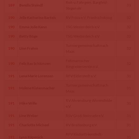
Reit-u.Fahrgem. Bargfeld-
189
Bendix Steindl
33
Stegen eV
190
Jelle Katharina Bartels
RV Frisia e.V. Friedrichskoog
32
190
Emma Jolie Kann
TSG Westerdeich e.V
32
190
Betty Böge
TSG Westerdeich e.V
32
Turniergemeinschaft nach
190
Linn Frahm
32
Maas
Fehmarnscher
190
Felicitas Schlünzen
32
Ringreiterverein e.V.
191
Lena Marie Lorenzen
RFV Eiderstedt e.V.
31
Turniergemeinschaft nach
191
Malene Kistenmacher
31
Maas
RV Ahrensburg-Ahrensfelde
191
Mike Wille
31
e.V.
191
Line Weber
RSV Groß Steinrade e.V.
31
191
Charlotte Micheel
RV Breitenburg e.V.
31
RFV Kisdorf Henstedt-
191
Lynn Käpenick
31