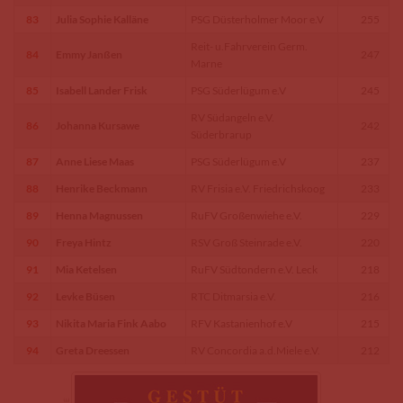
83
Julia Sophie Kalläne
PSG Düsterholmer Moor e.V
255
Reit- u.Fahrverein Germ.
84
Emmy Janßen
247
Marne
85
Isabell Lander Frisk
PSG Süderlügum e.V
245
RV Südangeln e.V.
86
Johanna Kursawe
242
Süderbrarup
87
Anne Liese Maas
PSG Süderlügum e.V
237
88
Henrike Beckmann
RV Frisia e.V. Friedrichskoog
233
89
Henna Magnussen
RuFV Großenwiehe e.V.
229
90
Freya Hintz
RSV Groß Steinrade e.V.
220
91
Mia Ketelsen
RuFV Südtondern e.V. Leck
218
92
Levke Büsen
RTC Ditmarsia e.V.
216
93
Nikita Maria Fink Aabo
RFV Kastanienhof e.V
215
94
Greta Dreessen
RV Concordia a.d.Miele e.V.
212