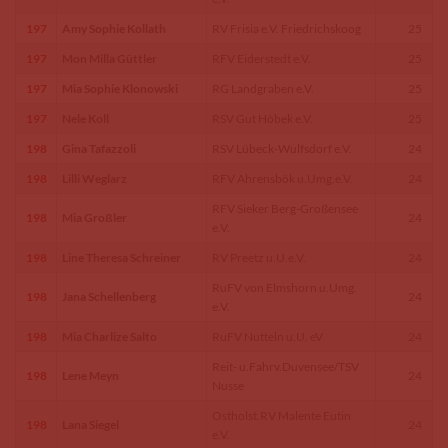
197
Amy Sophie Kollath
RV Frisia e.V. Friedrichskoog
25
197
Mon Milla Güttler
RFV Eiderstedt e.V.
25
197
Mia Sophie Klonowski
RG Landgraben e.V.
25
197
Nele Koll
RSV Gut Höbek e.V.
25
198
Gina Tafazzoli
RSV Lübeck-Wulfsdorf e.V.
24
198
Lilli Weglarz
RFV Ahrensbök u.Umg.e.V.
24
RFV Sieker Berg-Großensee
198
Mia Großler
24
e.V.
198
Line Theresa Schreiner
RV Preetz u.U.e.V.
24
RuFV von Elmshorn u.Umg.
198
Jana Schellenberg
24
e.V.
198
Mia Charlize Salto
RuFV Nutteln u.U. eV
24
Reit- u.Fahrv.Duvensee/TSV
198
Lene Meyn
24
Nusse
Ostholst.RV Malente Eutin
198
Lana Siegel
24
e.V.