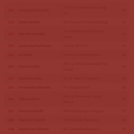
RuFV von Elmshorn u.Umg.
162
Luisa Justine Loock
63
e.V.
163
Emily Kanditt
RV Frisia e.V. Friedrichskoog
62
Turniergemeinschaft nach
163
Katrine Jacholke
62
Maas
164
Janne-Sophie Bütow
Pariner RFV e.V.
61
165
Liv Weis
RuFV Großenwiehe e.V.
60
Reit- u.Fahrv.Duvensee/TSV
165
Emma Grelck
60
Nusse
165
Denisa Crusitu
RV St. Peter-Ording e.V.
60
166
Annemieke Benedix
RV Tangstedt e.V.
58
Reit- u.Fahrverein Germ.
166
Tilda Grohne
58
Marne
167
Pia-Lotta Wulff
PSV Holzbunge u.Umg.e.V.
57
168
Maria von Starck
PSFV Süseler Baum e.V.
56
168
Sophie von Döhren
RG Gestüt Heidberg e.V.
56