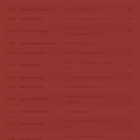
149
Hannah Bergmann
RuFV Rausdorf e.V.
78
149
Lale Abraham
RuFV Südtondern e.V. Leck
78
Fehmarnscher
149
Franziska Prange
78
Ringreiterverein e.V.
150
Laura Marieke Scheel
PSV Breklingfeld
77
151
Lara Burmeister
RuFV Großenwiehe e.V.
76
RuFV von Elmshorn u.Umg.
151
Fentje Röder
76
e.V.
151
Larissa Hansen
RC Blau-Weiß Löwenstedt
76
152
Merthe Peters
RFV Mildstedt u.U.e.V.
75
Reit-u.Fahrgem. Bargfeld-
153
Jona Isabell Heine
74
Stegen eV
153
Mia Pauline Roahl
RV Badendorf
74
RuFV von Elmshorn u.Umg.
153
Louisa Schulze
74
e.V.
Reit- u.Fahrverein Germ.
154
Carolina Hinz
73