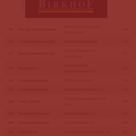
RuFV Obere Arlau Sitz
95
Pia Laureen Markussen
208
Behrendorf
96
Clara Gretha Konopka
RSG Groß Buchwald
203
RV St. Hubertus e.V.
97
Marie-Louise Petersen
201
Rendsburg
Fehmarnscher
97
Ida Rickert
201
Ringreiterverein e.V.
98
Lydia Rucktäschel
RV Süderholm e.V.
200
99
Luisa Marie Dohm
RFV Schlamersdorf u.U.
190
Turniergemeinschaft nach
100
Cedric Groth
189
Maas
100
Hannah Fee Jensen
PSG Süderlügum e.V
189
100
Emma Oppermann
RSG Syltkuhlen e.V.
189
101
Lilly Vincke
RG Gestüt Grüner Damm e.V
187