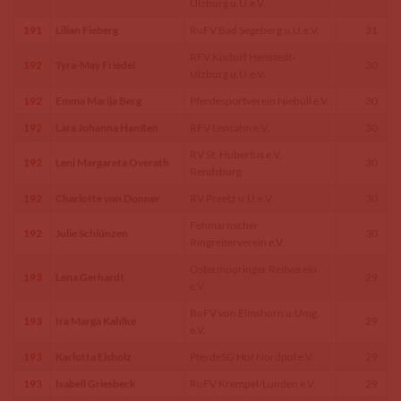
Ulzburg u.U.e.V.
191
Lilian Fieberg
RuFV Bad Segeberg u.U.e.V.
31
RFV Kisdorf Henstedt-
192
Tyra-May Friedel
30
Ulzburg u.U.e.V.
192
Emma Marija Berg
Pferdesportverein Niebüll e.V.
30
192
Lara Johanna Hanßen
RFV Lensahn e.V.
30
RV St. Hubertus e.V.
192
Leni Margareta Overath
30
Rendsburg
192
Charlotte von Donner
RV Preetz u.U.e.V.
30
Fehmarnscher
192
Julie Schlünzen
30
Ringreiterverein e.V.
Ostermooringer Reitverein
193
Lena Gerhardt
29
e.V.
RuFV von Elmshorn u.Umg.
193
Ira Marga Kahlke
29
e.V.
193
Karlotta Elsholz
PferdeSG Hof Nordpol e.V.
29
193
Isabell Griesbeck
RuFV Krempel/Lunden e.V.
29