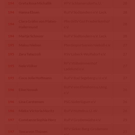
194
Greta Rosa Michallik
RFV Schlamersdorf u.U.
28
194
Hanna Ebsen
RuFV Südtondern e.V. Leck
28
Clara Gräfin von Platen-
PferdeSV Gut Friederikenhof
194
28
Hallermund
e.V.
194
Martje Schnoor
RuFV Südtondern e.V. Leck
28
195
Malou Nielsen
Pferdesportverein Niebüll e.V.
27
195
Zara Tafazzoli
RSV Lübeck-Wulfsdorf e.V.
27
RFV Wilhelminenhof
195
Nele Völker
27
Ladelund e.V.
195
Coco Jolie Hoffmann
RuFV Bad Segeberg u.U.e.V.
27
RuFV von Elmshorn u.Umg.
196
Elise Nowak
26
e.V.
196
Lina Carstensen
PSG Süderlügum e.V
26
196
Mieke Victoria Moritz
RuFV Nutteln u.U. eV
26
197
Constanze Sophia Horz
RuFV Großenwiehe e.V.
25
RFV Sieker Berg-Großensee
197
Tosca von Thünen
25
e.V.