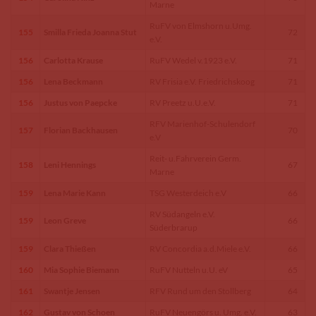
Marne
RuFV von Elmshorn u.Umg.
155
Smilla Frieda Joanna Stut
72
e.V.
156
Carlotta Krause
RuFV Wedel v.1923 e.V.
71
156
Lena Beckmann
RV Frisia e.V. Friedrichskoog
71
156
Justus von Paepcke
RV Preetz u.U.e.V.
71
RFV Marienhof-Schulendorf
157
Florian Backhausen
70
e.V
Reit- u.Fahrverein Germ.
158
Leni Hennings
67
Marne
159
Lena Marie Kann
TSG Westerdeich e.V
66
RV Südangeln e.V.
159
Leon Greve
66
Süderbrarup
159
Clara Thießen
RV Concordia a.d.Miele e.V.
66
160
Mia Sophie Biemann
RuFV Nutteln u.U. eV
65
161
Swantje Jensen
RFV Rund um den Stollberg
64
162
Gustav von Schoen
RuFV Neuengörs u. Umg. e.V.
63