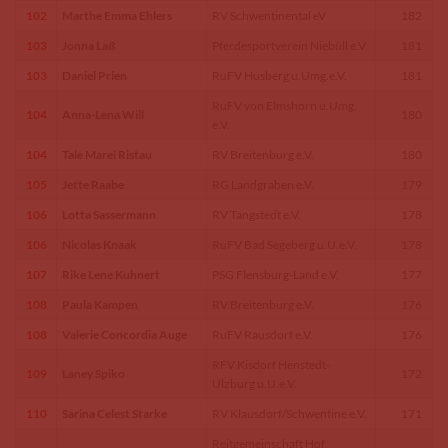
102
Marthe Emma Ehlers
RV Schwentinental eV
182
103
Jonna Laß
Pferdesportverein Niebüll e.V.
181
103
Daniel Prien
RuFV Husberg u.Umg.e.V.
181
RuFV von Elmshorn u.Umg.
104
Anna-Lena Will
180
e.V.
104
Tale Marei Ristau
RV Breitenburg e.V.
180
105
Jette Raabe
RG Landgraben e.V.
179
106
Lotta Sassermann
RV Tangstedt e.V.
178
106
Nicolas Knaak
RuFV Bad Segeberg u.U.e.V.
178
107
Rike Lene Kuhnert
PSG Flensburg-Land e.V.
177
108
Paula Kampen
RV Breitenburg e.V.
176
108
Valerie Concordia Auge
RuFV Rausdorf e.V.
176
RFV Kisdorf Henstedt-
109
Laney Spiko
172
Ulzburg u.U.e.V.
110
Sarina Celest Starke
RV Klausdorf/Schwentine e.V.
171
Reitgemeinschaft Hof