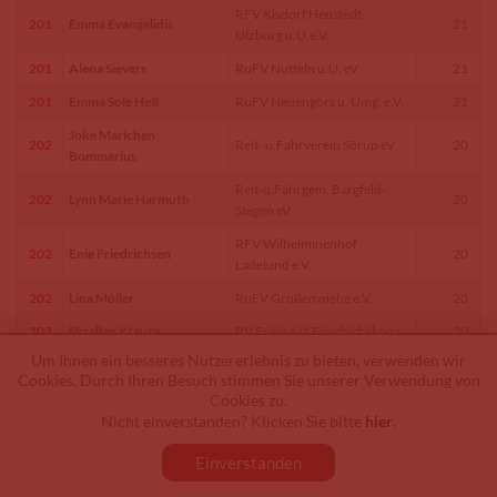
RFV Kisdorf Henstedt-
201
Emma Evangelidis
21
Ulzburg u.U.e.V.
201
Alena Sievers
RuFV Nutteln u.U. eV
21
201
Emma Sole Heß
RuFV Neuengörs u. Umg. e.V.
21
Joke Marichen
202
Reit- u.Fahrverein Sörup eV
20
Bommarius
Reit-u.Fahrgem. Bargfeld-
202
Lynn Marie Harmuth
20
Stegen eV
RFV Wilhelminenhof
202
Enie Friedrichsen
20
Ladelund e.V.
202
Lina Möller
RuFV Großenwiehe e.V.
20
202
Skrallan Krause
RV Frisia e.V. Friedrichskoog
20
Um Ihnen ein besseres Nutzererlebnis zu bieten, verwenden wir
202
Frieda Johanna Zander
RV Badendorf
20
Cookies. Durch Ihren Besuch stimmen Sie unserer Verwendung von
202
Ella Heine
Allgem. RuFV Ahrenlohe e.V
20
Cookies zu.
Nicht einverstanden? Klicken Sie bitte
hier
.
RuFV Hanerau-
203
Eliza Fürsen
19
Hademarschen u.Umg.eV
Einverstanden
203
Lina Steuer
PS Granderheide e.V.
19