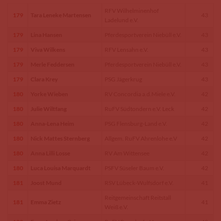
RFV Wilhelminenhof
179
Tara Leneke Martensen
43
Ladelund e.V.
179
Lina Hansen
Pferdesportverein Niebüll e.V.
43
179
Viva Wilkens
RFV Lensahn e.V.
43
179
Merle Feddersen
Pferdesportverein Niebüll e.V.
43
179
Clara Krey
PSG Jägerkrug
43
180
Yorke Wieben
RV Concordia a.d.Miele e.V.
42
180
Julie Wiltfang
RuFV Südtondern e.V. Leck
42
180
Anna-Lena Heim
PSG Flensburg-Land e.V.
42
180
Nick Mattes Sternberg
Allgem. RuFV Ahrenlohe e.V
42
180
Anna Lilli Losse
RV Am Wittensee
42
180
Luca Louisa Marquardt
PSFV Süseler Baum e.V.
42
181
Joost Mund
RSV Lübeck-Wulfsdorf e.V.
41
Reitgemeinschaft Reitstall
181
Emma Zietz
41
Weiß e.V.