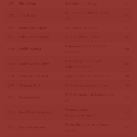
172
Elisa Höhn
RSV Hüttener Berge
51
RuFV von Elmshorn u.Umg.
172
Jolie Pasler
51
e.V.
172
Fenna Rönnspieß
PSG Süderlügum e.V
51
173
Luisa-Sophie Quay
RFV Hoisdorf u.U.e.V.
50
Reitgemeinschaft Reitstall
174
Emilie Hennig
48
Weiß e.V.
Reitsportgemeinschaft
174
Louisa Marie Timm
48
Volkerswurth e.V.
174
Valerie Landsiedel
Allgem. RuFV Ahrenlohe e.V
48
174
Theresa Witt
RFV Schwarzenbek u.U.e.V.
48
RFV Birkengrund/Schönhorst
175
Samy Lucyga
47
e.V
Fehmarnscher
175
Nele Madita Hewald
47
Ringreiterverein e.V.
RS des Elsdorfer Sportverein
175
Hanna Petersen
47
v.1920