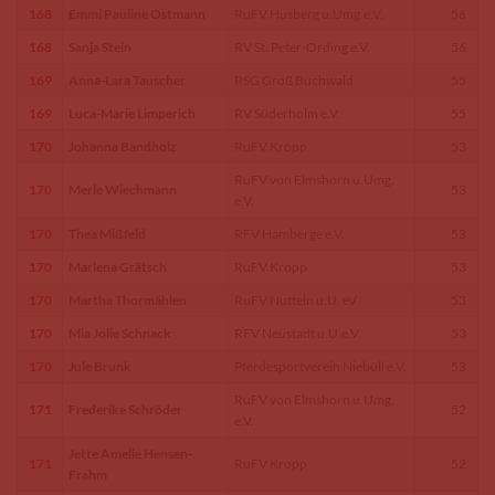
168
Emmi Pauline Ostmann
RuFV Husberg u.Umg.e.V.
56
168
Sanja Stein
RV St. Peter-Ording e.V.
56
169
Anna-Lara Tauscher
RSG Groß Buchwald
55
169
Luca-Marie Limperich
RV Süderholm e.V.
55
170
Johanna Bandholz
RuFV Kropp
53
RuFV von Elmshorn u.Umg.
170
Merle Wiechmann
53
e.V.
170
Thea Mißfeld
RFV Hamberge e.V.
53
170
Marlena Grätsch
RuFV Kropp
53
170
Martha Thormählen
RuFV Nutteln u.U. eV
53
170
Mia Jolie Schnack
RFV Neustadt u.U.e.V.
53
170
Jule Brunk
Pferdesportverein Niebüll e.V.
53
RuFV von Elmshorn u.Umg.
171
Frederike Schröder
52
e.V.
Jette Amelie Hensen-
171
RuFV Kropp
52
Frahm