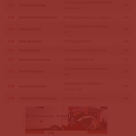
RV Dobersdorf-Schönkirchen
175
Tara Diaz Macias
47
u.Umg.e.V.
176
Ida Matilda Kestermann
RV Bad Schwartau u.Umg.e.V.
46
Grenzland RuFV Handewitt
176
Feline Schultz
46
e.V.
176
Maja Streicher
RV Tangstedt e.V.
46
177
Melina Strehl
RSV Lübeck-Wulfsdorf e.V.
45
177
Anna-Lena Jochims
RSG Syltkuhlen e.V.
45
Ostermooringer Reitverein
177
Femke Thaysen
45
e.V.
Reitgemeinschaft Böbs
178
Jona Gloria Linke
44
u.Umg. e.V.
178
Jelle Marie Kreutzmann
PS Granderheide e.V.
44