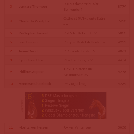
RuFV Obere Arlau Sitz
3
Lennard Thomsen
8779
Behrendorf
Ostholst.RV Malente Eutin
4
Charlotte Westphal
7430
e.V.
5
Pia Sophie Haensel
RuFV Nutteln u.U. eV
5833
6
Leni Hansen
Pony- u. Reitclub Heide e.V.
4922
7
Janna David
PS Granderheide e.V.
4861
8
Fynn Jesse Hess
RFV Hamberge e.V.
4474
TRSG Holstenhalle
9
Philine Gröpper
4278
Neumünster e.V.
10
Hennes Mühlenbeck
PSG Jägerkrug
4239
11
Moritz von Hessen
RV Am Wittensee
3858