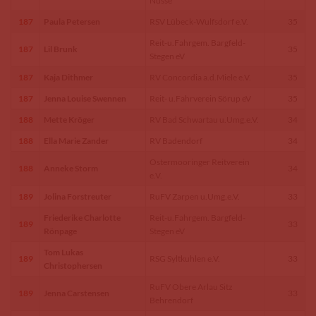
Nusse
187
Paula Petersen
RSV Lübeck-Wulfsdorf e.V.
35
Reit-u.Fahrgem. Bargfeld-
187
Lil Brunk
35
Stegen eV
187
Kaja Dithmer
RV Concordia a.d.Miele e.V.
35
187
Jenna Louise Swennen
Reit- u.Fahrverein Sörup eV
35
188
Mette Kröger
RV Bad Schwartau u.Umg.e.V.
34
188
Ella Marie Zander
RV Badendorf
34
Ostermooringer Reitverein
188
Anneke Storm
34
e.V.
189
Jolina Forstreuter
RuFV Zarpen u.Umg.e.V.
33
Friederike Charlotte
Reit-u.Fahrgem. Bargfeld-
189
33
Rönpage
Stegen eV
Tom Lukas
189
RSG Syltkuhlen e.V.
33
Christophersen
RuFV Obere Arlau Sitz
189
Jenna Carstensen
33
Behrendorf