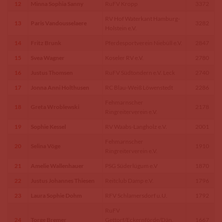
12
Minna Sophia Sanny
RuFV Kropp
3372
RV Hof Waterkant Hamburg-
13
Paris Vandousselaere
3282
Holstein e.V.
14
Fritz Brunk
Pferdesportverein Niebüll e.V.
2847
15
Svea Wagner
Koseler RV e.V.
2780
16
Justus Thomsen
RuFV Südtondern e.V. Leck
2740
17
Jonna Anni Holthusen
RC Blau-Weiß Löwenstedt
2286
Fehmarnscher
18
Greta Wroblewski
2178
Ringreiterverein e.V.
19
Sophie Kessel
RV Waabs-Langholz e.V.
2001
Fehmarnscher
20
Selina Vöge
1910
Ringreiterverein e.V.
21
Amelie Wallenhauer
PSG Süderlügum e.V
1870
22
Justus Johannes Thiesen
Reitclub Damp e.V.
1796
23
Laura Sophie Dohm
RFV Schlamersdorf u.U.
1792
RuFV
24
Torge Bremer
Gettorf/Eckernförde/Dän.
1667