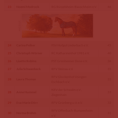
23
Noemi Modrock
RG Rüsselsheim-Bauschheim e.V.
46
24
Carina Peiker
PSV Hofgut Liederbach e.V.
45
25
Christoph Wörner
RC Katharinenhof 1981 e.V.
40
26
Lisette Robine
PST Griesheimer Düne e.V.
36
27
Julia Schwanbeck
RFV Steinau e.V.
35
RFV Glockenhof Usingen-
28
Laura Thomas
33
Eschbach e.V.
KRV der Schwalm e.V.,
28
Anne Hummel
33
Ziegenhain
29
Eva-Marie Dörr
RFV Grünberg u.U.e.V.
32
RFV Offenbach-Rumpenheim
30
Norma Brehm
31
e.V.