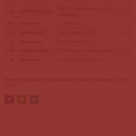
HIPPO Promotion Sports Club
46
Ina Mariella Schreiber
1
Angersbach
46
Vanessa Heil
RC Fulda e.V.
1
46
Valentina Karst
RV Gut Waitzrodt e.V.
1
46
Mona Grompe
RFV Schwanheim e.V.
1
46
Alexandra Tebartz
RV Philippshof Gräfenhausen e.V.
1
46
Stefan Höchst
RFV Hüttenberger Land e.V.
1
(Quelle: FNerfolgsdaten der Deutschen Reiterlichen Vereinigung / Jahr:
2025)