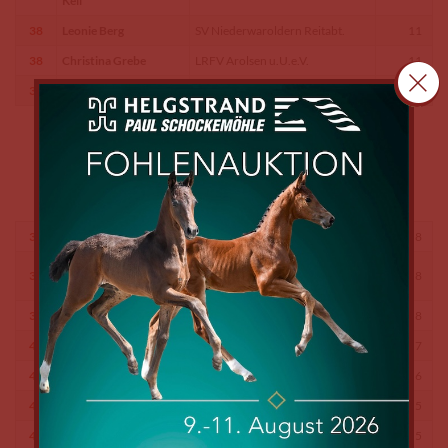
Keil
38
Leonie Berg
SV Niederwaroldern Reitabt.
11
38
Christina Grebe
LRFV Arolsen u.U.e.V.
11
39
Chiara Heil
RFV Steinau e.V.
8
39
Katharina Riemann
RFV Waldkappel e.V.
8
Domäne Kinzigheimer Hof
39
Bernd Petruschke
8
Bruchköbel e.V.
39
Nadja Horalek
RFV Ronneburger Hügelland e.V.
8
40
Johanna Gaug
RFV Ronneburger Hügelland e.V.
7
41
Ulrike Sussner
RC Altenstadt e.V.
6
42
Katharina Starke
RC Altenstadt e.V.
5
42
Eva Steinmetz
RFV Grünberg u.U.e.V.
5