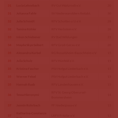
31
Lucia Lehnebach
RV Gut Waitzrodt e.V.
30
31
Johanna Fahle
SV Niederwaroldern Reitabt.
30
32
Julia Schmidt
RFV Schotten u.U.e.V.
28
32
Tamina Köhler
RFV Herbstein e.V.
28
33
Inken Schiebener
RV Bad Wildungen
21
34
Mayda Skye Seibert
RFV Groß-Gerau e.V.
20
35
Alexandra Kurbel
RG Rüsselsheim-Bauschheim e.V.
15
35
Julia Schulz
RFV Hünfeld e.V.
15
35
Kristina Fascher
PSV Hofgut Liederbach e.V.
15
35
Werner Feisel
PSV Hofgut Liederbach e.V.
15
35
Hannah Raab
RFV Landenhausen e.V.
15
RFV St. Georg Oberursel-
36
Tessa Hieronymi
14
Bommersheim
37
Jasmin Rohrbach
PF Niederjossa e.V.
13
Katharina-Constanze
37
LRFV Fritzlar e.V.
13