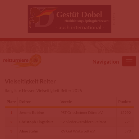
Direkt zum Inhalt
Navigation
Vielseitigkeit Reiter
Rangliste Hessen Vielseitigkeit Reiter 2025
Platz
Reiter
Verein
Punkte
1
Jerome Robine
PST Griesheimer Düne e.V.
12992
2
Christoph Fingerhut
SV Niederwaroldern Reitabt.
771
3
Aline Stahn
RV Gut Waitzrodt e.V.
570