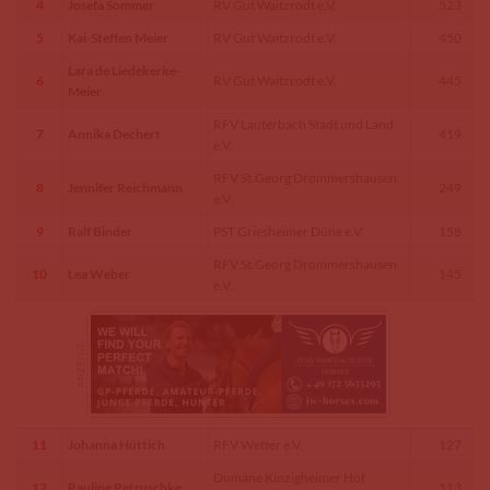
4
Josefa Sommer
RV Gut Waitzrodt e.V.
523
5
Kai-Steffen Meier
RV Gut Waitzrodt e.V.
450
Lara de Liedekerke-
6
RV Gut Waitzrodt e.V.
445
Meier
RFV Lauterbach Stadt und Land
7
Annika Dechert
419
e.V.
RFV St.Georg Drommershausen
8
Jennifer Reichmann
249
e.V.
9
Ralf Binder
PST Griesheimer Düne e.V.
158
RFV St.Georg Drommershausen
10
Lea Weber
145
e.V.
11
Johanna Hüttich
RFV Wetter e.V.
127
Domäne Kinzigheimer Hof
12
Pauline Petruschke
113