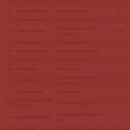
Bruchköbel e.V.
13
Theresa Kisselbach
RV Gut Waitzrodt e.V.
110
14
Daniela Büdenbender
PSV Hofgut Liederbach e.V.
100
Domäne Kinzigheimer Hof
14
Philip von Roeder
100
Bruchköbel e.V.
15
Fabian Hayessen
RV Gut Waitzrodt e.V.
85
16
Inga-Brita Rohrbach
SV Niederwaroldern Reitabt.
80
17
Anna Leßner
RFV Schenksolz e.V.
72
18
Alina Mauch
PSV Dreieich e.V.
70
Domäne Kinzigheimer Hof
18
Nick Liebisch
70
Bruchköbel e.V.
19
Tiffany Radetzky
RC Altenstadt e.V.
63
Nina Rebecca Mareike
20
RFV Hüttenberger Land e.V.
57
Hennig
RFV Wiesbaden-Kloppenheim
21
Marie-Sophie Arnold
56
e.V.
22
Jörg Kurbel
RG Rüsselsheim-Bauschheim e.V.
51