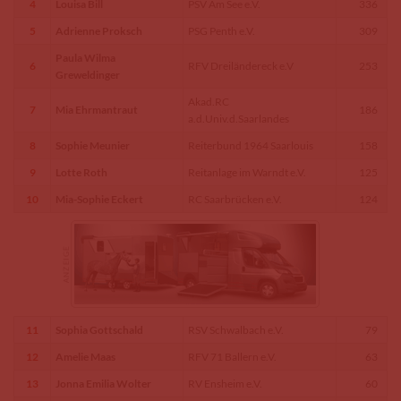
4
Louisa Bill
PSV Am See e.V.
336
5
Adrienne Proksch
PSG Penth e.V.
309
Paula Wilma
6
RFV Dreiländereck e.V
253
Greweldinger
Akad.RC
7
Mia Ehrmantraut
186
a.d.Univ.d.Saarlandes
8
Sophie Meunier
Reiterbund 1964 Saarlouis
158
9
Lotte Roth
Reitanlage im Warndt e.V.
125
10
Mia-Sophie Eckert
RC Saarbrücken e.V.
124
11
Sophia Gottschald
RSV Schwalbach e.V.
79
12
Amelie Maas
RFV 71 Ballern e.V.
63
13
Jonna Emilia Wolter
RV Ensheim e.V.
60