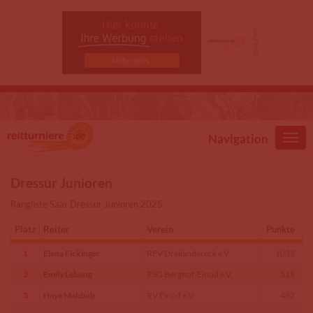
Direkt zum Inhalt
Navigation
Dressur Junioren
Rangliste Saar Dressur Junioren 2025
Platz
Reiter
Verein
Punkte
1
Elena Fickinger
RFV Dreiländereck e.V
1033
2
Emily Lebong
RSG Berghof-Einöd e.V.
519
3
Haya Mahbub
RV Einöd e.V.
467