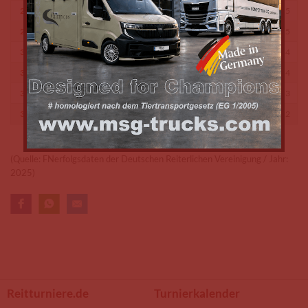
29
Lina Marie Wagner
RSG Berghof-Einöd e.V.
5
29
Lena Heib
TG Bübinger Hof e.V.
5
30
Jinan Aweiwi
Reiterbund 1964 Saarlouis
4
30
Janina Nikolaus
RV Bliesberger Hof e.V
4
31
Julia Michelle Hen
RV Wisserhof e.V.
3
32
Lena Annel
Reitgemeinschaft Pegasus e.V.
2
(Quelle: FNerfolgsdaten der Deutschen Reiterlichen Vereinigung / Jahr:
2025)
Reitturniere.de
Turnierkalender