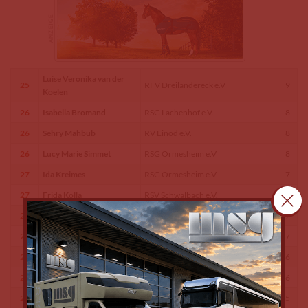
Luise Veronika van der
25
RFV Dreiländereck e.V
9
Koelen
26
Isabella Bromand
RSG Lachenhof e.V.
8
26
Sehry Mahbub
RV Einöd e.V.
8
26
Lucy Marie Simmet
RSG Ormesheim e.V
8
27
Ida Kreimes
RSG Ormesheim e.V
7
27
Frida Kolla
RSV Schwalbach e.V.
7
27
Chloé Barthelemy
RFV Dreiländereck e.V
7
27
Enya Köhler
RSG Berghof-Einöd e.V.
7
28
Charlotte Zehles
RFG Ilsenhof/Beckingen e.V
6
28
Luisa Menges
RFV Illtal e.V.
6
29
Mariella Samson
Reitanlage im Warndt e.V.
5