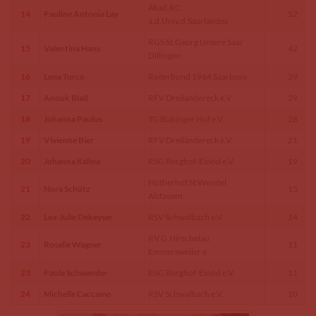
Akad.RC
14
Pauline Antonia Lay
52
a.d.Univ.d.Saarlandes
RGS St.Georg Untere Saar
15
Valentina Hans
42
Dillingen
16
Lena Turco
Reiterbund 1964 Saarlouis
39
17
Anouk Blaß
RFV Dreiländereck e.V
29
18
Johanna Paulus
TG Bübinger Hof e.V.
28
19
Vivienne Bier
RFV Dreiländereck e.V
21
20
Johanna Kalina
RSG Berghof-Einöd e.V.
19
Hütherhof St.Wendel
21
Nora Schütz
15
Alsfassen
22
Lea-Julie Dekeyser
RSV Schwalbach e.V.
14
RV G.Hirschelau
23
Rosalie Wagner
11
Emmersweiler e
23
Paula Schwander
RSG Berghof-Einöd e.V.
11
24
Michelle Caccamo
RSV Schwalbach e.V.
10