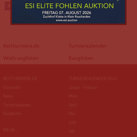
Reitturniere.de
Turnierkalender
Weltranglisten
Ranglisten
REITTURNIERE.DE
TURNIERKALENDER 2026
Startseite
Januar - Februar
News
März
Turnierkalender
April
Ranglisten
Mai
Juni
MEHR ...
Juli