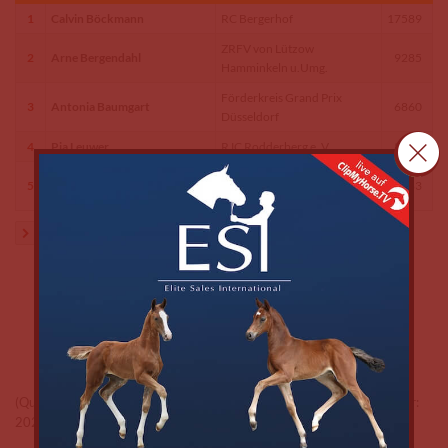
1
Calvin Böckmann
RC Bergerhof
17589
ZRFV von Lützow
2
Arne Bergendahl
9285
Hamminkeln u.Umg.
Förderkreis Grand Prix
3
Antonia Baumgart
6860
Düsseldorf
4
Pia Leuwer
RJC Rodderberg e. V.
5795
Förderkreis Grand Prix
5
Brandon Schäfer-Gehrau
3883
Düsseldorf
weitere
(Quelle: FNerfolgsdaten der Deutschen Reiterlichen Vereinigung / Jahr:
2025)