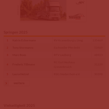
Springen 2025
1
Katrin Eckermann
RV Kranenburg u.Umg.
135469
2
Tony Stormanns
Eschweiler PferdeSV
53469
3
Marc Boes
RFV Liedberg
48923
RC Gut Neuhaus
4
Frederic Tillmann
31229
Grevenbroich
5
Laura Hetzel
RSG Niederrhein e.V.
30398
weitere
Vielseitigkeit 2025