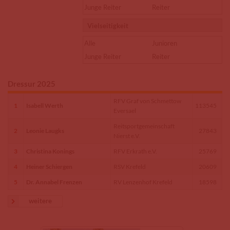
Junge Reiter
Reiter
Vielseitigkeit
Alle
Junioren
Junge Reiter
Reiter
Dressur 2025
RFV Graf von Schmettow
1
Isabell Werth
113545
Eversael
Reitsportgemeinschaft
2
Leonie Laugks
27843
Nierst e.V.
3
Christina Konings
RFV Erkrath e.V.
25769
4
Heiner Schiergen
RSV Krefeld
20609
5
Dr. Annabel Frenzen
RV Lenzenhof Krefeld
18598
weitere