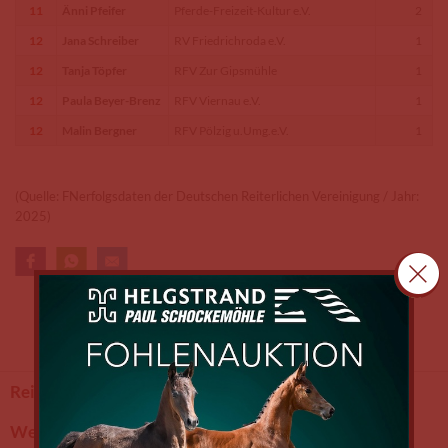
11
Änni Pfeifer
Pferde-Freizeit-Kultur e.V.
2
12
Jana Schreiber
RV Friedrichroda e.V.
1
12
Tanja Töpfer
RFV Zur Gipsmühle
1
12
Paula Beyer-Brenz
RFV Viernau e.V.
1
12
Malin Bergner
RFV Pölzig u.Umg.e.V.
1
(Quelle: FNerfolgsdaten der Deutschen Reiterlichen Vereinigung / Jahr:
2025)
Reitturniere.de
Turnierkalender
Weltranglisten
Ranglisten