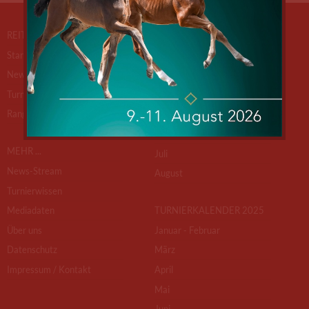
REITTURNIERE.DE
TURNIERKALENDER 2026
Startseite
Januar - Februar
News
März
Turnierkalender
April
Ranglisten
Mai
Juni
MEHR ...
Juli
News-Stream
August
Turnierwissen
Mediadaten
TURNIERKALENDER 2025
Über uns
Januar - Februar
Datenschutz
März
Impressum / Kontakt
April
Mai
Juni