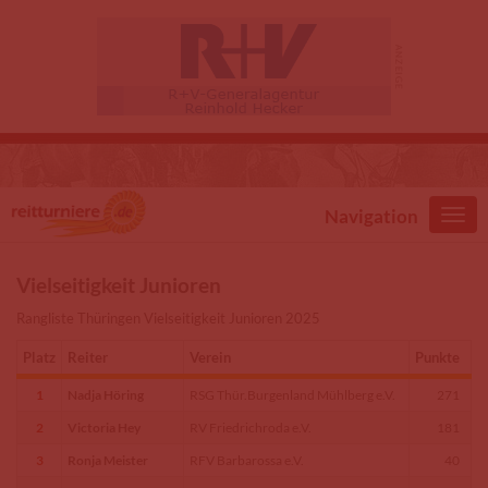
Direkt zum Inhalt
Navigation
Vielseitigkeit Junioren
Rangliste Thüringen Vielseitigkeit Junioren 2025
Platz
Reiter
Verein
Punkte
1
Nadja Höring
RSG Thür.Burgenland Mühlberg e.V.
271
2
Victoria Hey
RV Friedrichroda e.V.
181
3
Ronja Meister
RFV Barbarossa e.V.
40