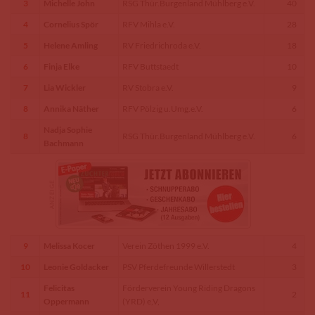
3
Michelle John
RSG Thür.Burgenland Mühlberg e.V.
40
4
Cornelius Spör
RFV Mihla e.V.
28
5
Helene Amling
RV Friedrichroda e.V.
18
6
Finja Elke
RFV Buttstaedt
10
7
Lia Wickler
RV Stobra e.V.
9
8
Annika Näther
RFV Pölzig u.Umg.e.V.
6
Nadja Sophie
8
RSG Thür.Burgenland Mühlberg e.V.
6
Bachmann
9
Melissa Kocer
Verein Zöthen 1999 e.V.
4
10
Leonie Goldacker
PSV Pferdefreunde Willerstedt
3
Felicitas
Förderverein Young Riding Dragons
11
2
Oppermann
(YRD) e,V,