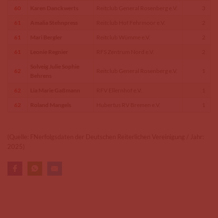
60
Karen Danckwerts
Reitclub General Rosenberg e.V.
3
61
Amalia Stehnpress
Reitclub Hof Fehrmoor e.V.
2
61
Mari Bergler
Reitclub Wümme e.V.
2
61
Leonie Regnier
RFS Zentrum Nord e.V.
2
Solveig Julie Sophie
62
Reitclub General Rosenberg e.V.
1
Behrens
62
Lia Marie Gaßmann
RFV Ellernhof e.V.
1
62
Roland Mangels
Hubertus RV Bremen e.V.
1
(Quelle: FNerfolgsdaten der Deutschen Reiterlichen Vereinigung / Jahr:
2025)