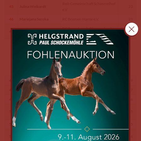
Reit-Gemeinschaft Schimmelhof
45
Julina Weikardt
23
e.V.
46
Mariejana Seroka
RC Bremen-Hanse e.V.
21
RC Rosenbusch Oberneuland
46
Pauline Staas
21
e.V.
47
Anneke Schloo
RC Bremen-Hanse e.V.
19
48
Louise Wannmacher
RFV Ellernhof e.V.
17
49
Zoe Lührsen
Hubertus RV Bremen e.V.
16
Reit-Gemeinschaft Schimmelhof
50
Justus Blanken
15
e.V.
50
Hannah Könemann
Bremer RC e.V.
15
Reit-Gemeinschaft Schimmelhof
51
Sarah Donn
14
e.V.