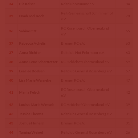
34
Pia Kaiser
Reitclub Wümme e.V.
84
Reit-Gemeinschaft Schimmelhof
35
Noah Joel Koch
78
e.V.
RC Rosenbusch Oberneuland
36
Sabine Ott
65
e.V.
37
Rebecca Achelis
Bremer RC e.V.
63
37
Anna Richter
Reitclub Hof Fehrmoor e.V.
63
38
Anne-Lene Scharffetter
RC Heidehof Oberneuland e.V.
59
39
Lea Fee Boelsen
Reitclub General Rosenberg e.V.
57
40
Lisa Marie Warneke
Bremer RC e.V.
47
RC Rosenbusch Oberneuland
41
Manja Felsch
42
e.V.
42
Louisa-Marie Wessels
RC Heidehof Oberneuland e.V.
39
43
Jessica Thewes
Reitclub General Rosenberg e.V.
31
43
Joshua Hirneiß
Bremer RC e.V.
31
44
Tamina Weigel
Reitclub General Rosenberg e.V.
26