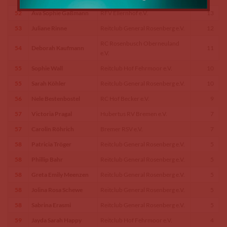
52
Ava Sophie Gaßmann
RFV Ellernhof e.V.
13
53
Juliane Rinne
Reitclub General Rosenberg e.V.
12
RC Rosenbusch Oberneuland
54
Deborah Kaufmann
11
e.V.
55
Sophie Wall
Reitclub Hof Fehrmoor e.V.
10
55
Sarah Köhler
Reitclub General Rosenberg e.V.
10
56
Nele Bestenbostel
RC Hof Becker e.V.
9
57
Victoria Pragal
Hubertus RV Bremen e.V.
7
57
Carolin Röhrich
Bremer RSV e.V.
7
58
Patricia Tröger
Reitclub General Rosenberg e.V.
5
58
Phillip Bahr
Reitclub General Rosenberg e.V.
5
58
Greta Emily Meenzen
Reitclub General Rosenberg e.V.
5
58
Jolina Rosa Schewe
Reitclub General Rosenberg e.V.
5
58
Sabrina Erasmi
Reitclub General Rosenberg e.V.
5
59
Jayda Sarah Happy
Reitclub Hof Fehrmoor e.V.
4