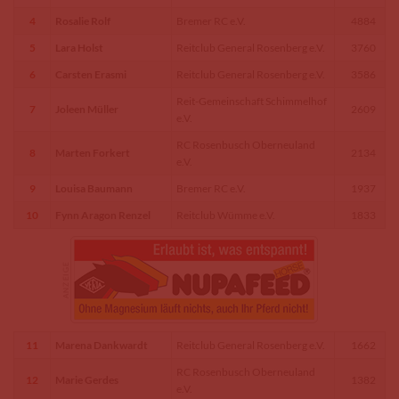
4
Rosalie Rolf
Bremer RC e.V.
4884
5
Lara Holst
Reitclub General Rosenberg e.V.
3760
6
Carsten Erasmi
Reitclub General Rosenberg e.V.
3586
Reit-Gemeinschaft Schimmelhof
7
Joleen Müller
2609
e.V.
RC Rosenbusch Oberneuland
8
Marten Forkert
2134
e.V.
9
Louisa Baumann
Bremer RC e.V.
1937
10
Fynn Aragon Renzel
Reitclub Wümme e.V.
1833
11
Marena Dankwardt
Reitclub General Rosenberg e.V.
1662
RC Rosenbusch Oberneuland
12
Marie Gerdes
1382
e.V.