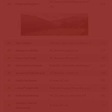
RC Rosenbusch Oberneuland
25
Friedrich Forkert
172
e.V.
26
Tjark Haake
Reitclub General Rosenberg e.V.
171
27
Monique Lübcke
RC Bremen-Hanse e.V.
139
28
Kiana Joy Hoyer
RC Bremen-Hanse e.V.
135
29
Mascha Danckwerts
Reitclub General Rosenberg e.V.
114
30
Johanna Emilia Strauß
RC Bremen-Hanse e.V.
108
31
Nadja Neubauer
Bremer RC e.V.
102
31
Leoni Freienhofer
Reitclub General Rosenberg e.V.
102
32
Emily Katenkamp
RC. St. Georg zu Bremen e.V.
101
Johanna-Marlea
33
Bremer RC e.V.
93
Marquardt