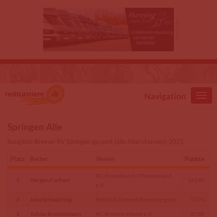
Direkt zum Inhalt
Navigation
Springen Alle
Rangliste Bremer RV Springen gesamt (alle Altersklassen) 2025
Platz
Reiter
Verein
Punkte
RC Rosenbusch Oberneuland
1
Hergen Forkert
16140
e.V.
2
Jana Schwarting
Reitclub General Rosenberg e.V.
9774
3
Tobias Bremermann
RC Bremen-Hanse e.V.
8738