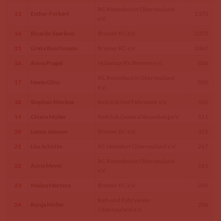
RC Rosenbusch Oberneuland
13
Esther Forkert
1373
e.V.
14
Ricardo Saarloos
Bremer RC e.V.
1072
15
Greta Buschmann
Bremer RC e.V.
1067
16
Anna Pragal
Hubertus RV Bremen e.V.
826
RC Rosenbusch Oberneuland
17
Neele Glinz
800
e.V.
18
Stephan Morisse
Reitclub Hof Fehrmoor e.V.
562
19
Chiara Müller
Reitclub General Rosenberg e.V.
511
20
Leony Janssen
Bremer RC e.V.
325
21
Lisa Schütte
RC Heidehof Oberneuland e.V.
267
RC Rosenbusch Oberneuland
22
Anna Meyer
261
e.V.
23
Maliza Mertens
Bremer RC e.V.
249
Reit-und Fahrverein
24
Ronja Möller
206
Oberneuland e.V.