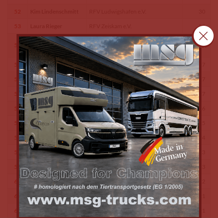
52
Kim Lindenschmitt
RFV Ludwigshafen e.V.
30
53
Laura Rieger
RFV Zeiskam e.V.
29
RSV Schwarz-Weiss Mainz-
54
Alessa Holdermann
28
Hechtsheim 1975 e.V.
55
Nele Melcher
RSG Barbarossa Kaiserslautern e.V.
27
55
Julia Mathilda Labes
Pferdefreunde Fröhnerhof e.V.
27
55
Eleonora Prskavec
Reitsportfreunde Mittelrhein e.V.
27
56
Emma Dannenfeld
RV Montabaur-Horressen e.V.
26
57
Janice Scholz
RSV Rheinhessen-Mitte e.V
25
58
Malin Militello
JF Ludwigshafen-Pfingstweide e.V.
24
59
Lara Seeh
RV Schweich e.V.
23
59
Florentina Kelmendi
RC Kalenborner Höhe e.V.
23
60
Emilie Blau
RC Süd-West Ludwigshafen e.V.
22
61
Zoe Berger
RC Mittelmosel Simmenach e.V.
21
61
Liv Deister
RSG Soonwald
21