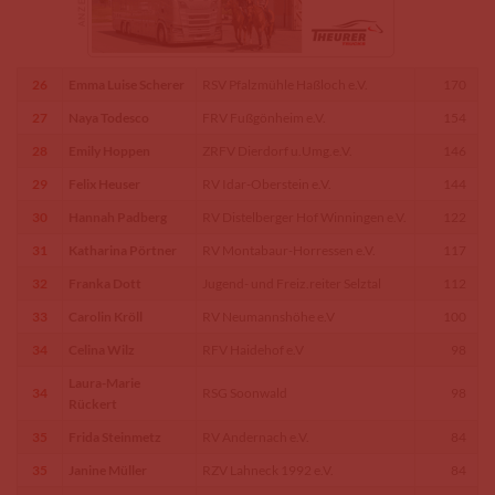
26
Emma Luise Scherer
RSV Pfalzmühle Haßloch e.V.
170
27
Naya Todesco
FRV Fußgönheim e.V.
154
28
Emily Hoppen
ZRFV Dierdorf u.Umg.e.V.
146
29
Felix Heuser
RV Idar-Oberstein e.V.
144
30
Hannah Padberg
RV Distelberger Hof Winningen e.V.
122
31
Katharina Pörtner
RV Montabaur-Horressen e.V.
117
32
Franka Dott
Jugend- und Freiz.reiter Selztal
112
33
Carolin Kröll
RV Neumannshöhe e.V
100
34
Celina Wilz
RFV Haidehof e.V
98
Laura-Marie
34
RSG Soonwald
98
Rückert
35
Frida Steinmetz
RV Andernach e.V.
84
35
Janine Müller
RZV Lahneck 1992 e.V.
84