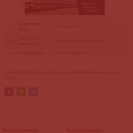
Johanna Agnes
73
RSV Sonnenhof e.V.
4
Röser
Elena Sontje
74
Jugend- und Freiz.reiter Selztal
2
Rademacher
74
Muriel Baumann
PSG Trier-Pellingen e.V.
2
(Quelle: FNerfolgsdaten der Deutschen Reiterlichen Vereinigung / Jahr:
2025)
Reitturniere.de
Turnierkalender