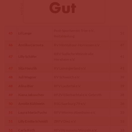
Post-Sportverein Trier e.V.,
45
Lil Lange
51
Reitabteilung
46
Annika Cernota
RV Montabaur-Horressen e.V.
47
RRV Südliche Weinstraße
47
Lilly Schäfer
41
Herxheim e.V.
47
Silja Hanzlik
RV Leiningerland e.V.
41
48
Juli Wagner
RV Schweich e.V.
39
48
Alina Bier
RFV Lautertal e.V.
39
49
Kiana Jakuschev
RFZV Ellerbachtal e.V. Gebroth
38
50
Amelie Kühlwein
RSG Saarburg 79 e.V.
36
51
Laura Maria Fuchs
RFV Worms-Abenheim e.V.
33
51
Lilly Emilia Schmidt
ZRFV Diez e.V.
33
51
Carla Roth
RFV Pirmasens/Winzeln e.V.
33