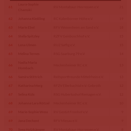
Laura-Sophie
61
RV Montabaur-Horressen e.V.
21
Chamski
62
Johanna Kießling
RC Kalenborner Höhe e.V.
19
63
Marie Ebel
RFV Weisenheim am Sand e.V.
18
64
Stella Spitzley
RZFV Geisbüschhof e.V.
15
64
Lena Ulmen
RUZ Saffig e.V.
15
65
Melina Ternes
RSG Saarburg 79 e.V.
14
Nadia Maria
66
Meckenheimer RC e.V.
13
Hombach
66
Samira Stittrich
Reitsportfreunde Mittelrhein e.V.
13
67
Katharina Merg
RFZV Ellerbachtal e.V. Gebroth
12
67
Selina Küls
RSG Hubertushof Remagen e.V.
12
68
Johanna Lara Rötzel
Meckenheimer RC e.V.
10
69
Marie-Sophie Wess
RV Gestüt Fronhof e.V.
9
69
Jana Dechent
RFV Miesau e.V.
9
70
Svea Holzkämper
RV Montabaur-Horressen e.V.
8