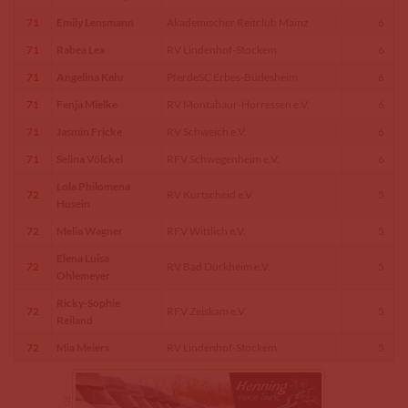
71
Emily Lensmann
Akademischer Reitclub Mainz
6
71
Rabea Lex
RV Lindenhof-Stockem
6
71
Angelina Kehr
PferdeSC Erbes-Büdesheim
6
71
Fenja Mielke
RV Montabaur-Horressen e.V.
6
71
Jasmin Fricke
RV Schweich e.V.
6
71
Selina Völckel
RFV Schwegenheim e.V.
6
Lola Philomena
72
RV Kurtscheid e.V.
5
Husein
72
Melia Wagner
RFV Wittlich e.V.
5
Elena Luisa
72
RV Bad Dürkheim e.V.
5
Ohlemeyer
Ricky-Sophie
72
RFV Zeiskam e.V.
5
Reiland
72
Mia Meiers
RV Lindenhof-Stockem
5