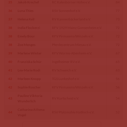
35
Jakob Krechel
RC Kalenborner Höhe e.V.
84
36
Luna Thies
RSV Sonnenhof e.V.
77
37
Helena Keil
RV Kannenbäckerland e.V.
73
38
India Flockerzi
RFV 1929 Mainz Gonsenheim e.V.
72
38
Emely Bour
RFV Pirmasens/Winzeln e.V.
72
38
Zoe Menges
Pferdecentrum Miesau e.V.
72
39
Marlene Winter
RFV Worms-Abenheim e.V.
67
40
Franziska Schür
Ingelheimer RV e.V.
65
41
Lea-Marie Rodi
RV Schweich e.V.
63
42
Marleen Knopp
TGS Lunkeshof e.V.
56
42
Sophie Roscher
RFV Pirmasens/Winzeln e.V.
56
Pauline Viktoria
43
RV Kurtscheid e.V.
54
Wunderlich
Catharina Athena
44
RSV Pfalzmühle Haßloch e.V.
52
Vogel