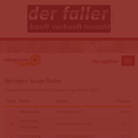
Direkt zum Inhalt
Navigation
Springen Junge Reiter
Rangliste Rheinland-Pfalz Springen Junge Reiter 2025
Platz
Reiter
Verein
Punkte
1
Mikka Roth
RFV Zeiskam e.V.
24905
Carla-Malin
2
Meckenheimer RC e.V.
2241
Nettekoven
3
Maite Colling
PferdeSV Borwiesenhof
1796