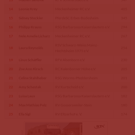
14
Leonie Krey
Meckenheimer RC e.V.
405
15
Sidney Steckler
PferdeSC Erbes-Büdesheim
345
16
Philipp Krauss
RSG Barbarossa Kaiserslautern e.V.
294
17
Nele Amelie Licharz
Meckenheimer RC e.V.
267
RSV Schwarz-Weiss Mainz-
18
Laura Reynolds
254
Hechtsheim 1975 e.V.
19
Linus Schäffler
RFV Alsenborn e.V.
230
20
Zoe Ann Kirsch
RC Kalenborner Höhe e.V.
205
21
Celine Stahlheber
RSG Worms-Pfeddersheim
201
22
Amy Schestak
RV Kurtscheid e.V.
200
23
Luisa Laux
RSG Barbarossa Kaiserslautern e.V.
182
24
Max Mathias Pelz
RV Gossersweiler-Stein
180
25
Ella Sigl
RV Eltzerhof e. V.
174