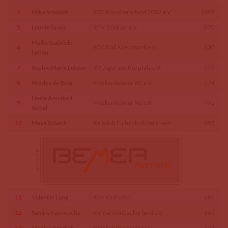
4
Mika Schmidt
RSG Bannberscheid 2002 e.V.
1047
5
Leonie Gross
RFV Zeiskam e.V.
870
Maike Gabriele
6
RFC Bad Kreuznach e.V.
830
Lunau
7
Sophie Marie Leister
RV Jäger aus Kurpfalz e.V.
777
8
Wesley de Boer
Meckenheimer RC e.V.
774
Neele Annabell
9
Meckenheimer RC e.V.
772
Siebel
10
Maya Schenk
Reitclub Eichenhof Herxheim
695
11
Valentin Lang
RSV Käshofen
683
12
Samira Farnouche
RV Kannenbäckerland e.V.
643
13
Madlen Sandvik
RFV Schifferstadt e.V.
547