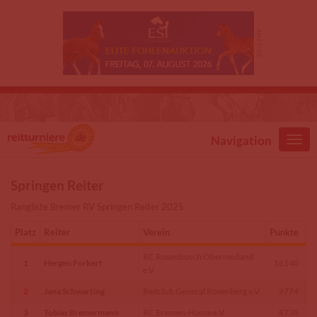
Direkt zum Inhalt
Navigation
Springen Reiter
Rangliste Bremer RV Springen Reiter 2025
Platz
Reiter
Verein
Punkte
RC Rosenbusch Oberneuland
1
Hergen Forkert
16140
e.V.
2
Jana Schwarting
Reitclub General Rosenberg e.V.
9774
3
Tobias Bremermann
RC Bremen-Hanse e.V.
8738