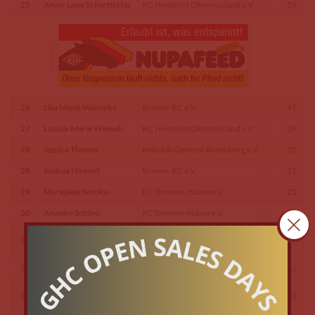
25
Anne-Lene Scharffetter
RC Heidehof Oberneuland e.V.
59
26
Lisa Marie Warneke
Bremer RC e.V.
47
27
Louisa-Marie Wessels
RC Heidehof Oberneuland e.V.
39
28
Jessica Thewes
Reitclub General Rosenberg e.V.
31
28
Joshua Hirneiß
Bremer RC e.V.
31
29
Mariejana Seroka
RC Bremen-Hanse e.V.
21
30
Anneke Schloo
RC Bremen-Hanse e.V.
19
Reit-Gemeinschaft
31
Sarah Donn
14
Schimmelhof e.V.
32
Juliane Rinne
Reitclub General Rosenberg e.V.
12
RC Rosenbusch Oberneuland
33
Deborah Kaufmann
11
e.V.