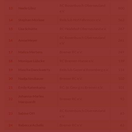
RC Rosenbusch Oberneuland
13
Neele Glinz
800
e.V.
14
Stephan Morisse
Reitclub Hof Fehrmoor e.V.
562
15
Lisa Schütte
RC Heidehof Oberneuland e.V.
267
RC Rosenbusch Oberneuland
16
Anna Meyer
261
e.V.
17
Maliza Mertens
Bremer RC e.V.
249
18
Monique Lübcke
RC Bremen-Hanse e.V.
139
19
Mascha Danckwerts
Reitclub General Rosenberg e.V.
114
20
Nadja Neubauer
Bremer RC e.V.
102
21
Emily Katenkamp
RC. St. Georg zu Bremen e.V.
101
Johanna-Marlea
22
Bremer RC e.V.
93
Marquardt
RC Rosenbusch Oberneuland
23
Sabine Ott
65
e.V.
24
Rebecca Achelis
Bremer RC e.V.
63