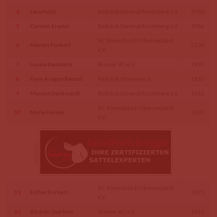
4
Lara Holst
Reitclub General Rosenberg e.V.
3760
5
Carsten Erasmi
Reitclub General Rosenberg e.V.
3586
RC Rosenbusch Oberneuland
6
Marten Forkert
2134
e.V.
7
Louisa Baumann
Bremer RC e.V.
1937
8
Fynn Aragon Renzel
Reitclub Wümme e.V.
1833
9
Marena Dankwardt
Reitclub General Rosenberg e.V.
1662
RC Rosenbusch Oberneuland
10
Marie Gerdes
1382
e.V.
RC Rosenbusch Oberneuland
11
Esther Forkert
1373
e.V.
12
Ricardo Saarloos
Bremer RC e.V.
1072