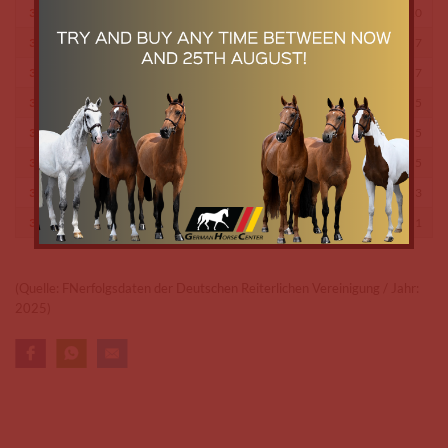
34
Sarah Köhler
Reitclub General Rosenberg e.V.
10
35
Victoria Pragal
Hubertus RV Bremen e.V.
7
35
Carolin Röhrich
Bremer RSV e.V.
7
36
Patricia Tröger
Reitclub General Rosenberg e.V.
5
36
Phillip Bahr
Reitclub General Rosenberg e.V.
5
36
Sabrina Erasmi
Reitclub General Rosenberg e.V.
5
37
Karen Danckwerts
Reitclub General Rosenberg e.V.
3
38
Roland Mangels
Hubertus RV Bremen e.V.
1
(Quelle: FNerfolgsdaten der Deutschen Reiterlichen Vereinigung / Jahr:
2025)