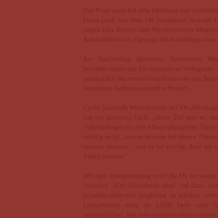
Das Programm bot eine Mischung aus rechtliche
Elena Lindt aus dem FN-Justiziariat zentrale 
zeigte Lisa Kreitel vom Pferdezentrum Meeresb
Auswahlkriterien, Eignung und Ausbildung eines
Am Nachmittag übernahm Reitmeister Marti
Schulpferdebetrieb. Ein besonderer Höhepunkt f
anschaulich das erste Heranführen an den Spring
besondere Aufmerksamkeit erfordert.
Carlin Spickhoff, Mitarbeiterin der FN-Abteilu
zog ein positives Fazit: „Unser Ziel war es, d
Hilfestellungen für den Alltag mitzugeben. Die h
wichtig es ist, unsere Vereine bei diesen Them
unserer Vereine – und es ist wichtig, dass wir 
Arbeit stärken.“
Mit dem Schulpferdetag setzt die FN ein weiter
Initiative „100 Schulpferde plus“ soll dazu b
Schulpferdebereich langfristig zu stärken. U
Losverfahren mehr als 1.000 Sach- oder Spo
ausgeschüttet. Alle Informationen finden Interes