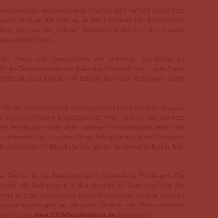
n Grundlagen und praxisnahen Inhalten. Zum Auftakt beleuchtete
Fragen rund um die Haftung im Schulpferdebetrieb. Anschließend
erg, wie man das „richtige“ Schulpferd findet. Im Fokus standen
 passenden Pferdes.
n Plewa und thematisierte die vielseitige Ausbildung im
ür die Teilnehmenden war dabei der Praxisteil: Hier zeigte Plewa
sitz und das Springen – ein Bereich, der in den Reitschulen häufig
ng Pferdesportentwicklung und Organisatorin des Schulpferdetages,
en Vereinsvertretern praxisrelevante Informationen und konkrete
ohe Beteiligung und die vielen positiven Rückmeldungen zeigen, wie
en zu beraten und zu unterstützen. Schulpferde sind das Herzstück
sie gemeinsam im Blick behalten und die Verantwortlichen in ihrer
es Zeichen für die Bedeutung der Schulpferde im Pferdesport. Die
eitragen, die Bedingungen in den Vereinen zu verbessern und den
nterteilt in zehn verschiedene Maßnahmenpakete werden dabei im
nsoringleistungen an deutsche Vereine mit Reitschulbetrieb
sierte unter
www.100Schulpferdeplus.de
.
fn-press/mly