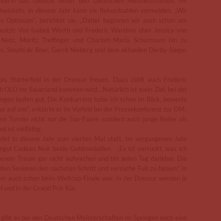
alterin das Gesicht hinter den Deutschen Meisterschaften. Ihr
ntwickeln, in diesem Jahr kann sie Rekordzahlen vermelden. „Wir
es Optimum“, berichtet sie. „Daher beginnen wir auch schon am
sestzt: Von Isabell Werth und Frederic Wandres über Jessica von
etz, Moritz Treffinger und Charlott-Maria Schürmann hin zu
s, Stephi de Boer, Gerrit Nieberg und dem aktuellen Derby-Sieger
es Starterfeld in der Dressur freuen. Dazu zählt auch Frederic
 OLD ins Sauerland kommen wird. „Natürlich ist mein Ziel, bei der
ungen laufen gut. Die Konkurrenz habe ich schon im Blick, bewerte
ur auf uns“, erklärte er im Vorfeld bei der Pressekonferenz zur DM.
dem Turnier nicht nur die Top-Paare, sondern auch junge Reiter als
ist vielfältig.
ndet in diesem Jahr zum vierten Mal statt. Im vergangenen Jahr
ngst Cadeau Noir beide Goldmedaillen. „Es ist verrückt, was ich
iesem Traum gar nicht aufwachen und bin jeden Tag dankbar. Die
ei den Senioren den nächsten Schritt und versuche Fuß zu fassen.“ In
 er auch schon beim Weltcup-Finale war. In der Dressur werden je
l und in der Grand Prix Kür.
ibt es bei den Deutschen Meisterschaften im Springen noch eine