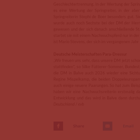
Geschlechtertrennung. In der Wertung der Sprin
es eine Wertung der Springreiter, in der abe
Springreiterin Stephi de Boer besonders gut. Sie
wurde auch noch Sechste bei der DM der Herr
gewesen und der sich danach anschließende S
startet sie mit einem Nachwuchspferd nur in de
ist Mario Stevens, der sich im vergangenen Jahr 
Deutsche Meisterschaften Para-Dressur
„Wir freuen uns sehr, dass unsere DM jetzt sch
stattfinden", so Silke Fütterer-Sommer, Bundest
die DM in Balve auch 2026 wieder eine Sicht
Regine Mispelkamp, die beiden Doppeleuropamei
auch einige neuere Paarungen. So hat zum Beisp
haben wir eine Nachwuchsreiterin erstmalig da,
Entwicklung und das wird in Balve dann durch
Deutschland / evb