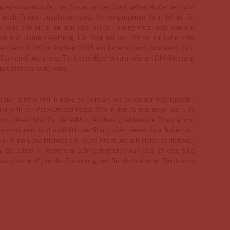
greiterinnen dürfen nur Frauen an den Start gehen. Außerdem gibt
r auch Frauen zugelassen sind. Im vergangenen Jahr lief es für
 holte sich nicht nur den Titel bei den Springreiterinnen, sondern
en und Damen-Wertung. Der Sieg bei der DM sei ihr Lebensziel
tart beim CHIO in Aachen 2025 ein Lebenstraum. In diesem Jahr
r Damen-Konkurrenz. Titelverteidiger bei der offenen DM-Wertung
mit Starissa Gold holte.
on zum dritten Mal in Balve gemeinsam mit denen der Regelsportler
rainerin der Para-Dressurreiter. Wie in den Jahren zuvor auch, ist
ung, dieses Mal für die WM in Aachen. „Heidemarie Dresing und
sterinnen, sind natürlich am Start, aber dieses Jahr haben wir
iel Anna-Lena Niehues ein neues Pferd und mit Helen Schildhauer
 die schon in Mannheim sehr erfolgreich war. Das ist eine tolle
aus spannend“, so die Erwartung der Bundestrainerin.
Pferdesport