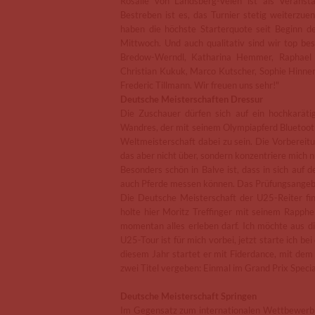
Rosalie von Landsberg-Velen ist als Veranst
Bestreben ist es, das Turnier stetig weiterzue
haben die höchste Starterquote seit Beginn d
Mittwoch. Und auch qualitativ sind wir top be
Bredow-Werndl, Katharina Hemmer, Raphael N
Christian Kukuk, Marco Kutscher, Sophie Hinner
Frederic Tillmann. Wir freuen uns sehr!"
Deutsche Meisterschaften Dressur
Die Zuschauer dürfen sich auf ein hochkarätig
Wandres, der mit seinem Olympiapferd Bluetooth
Weltmeisterschaft dabei zu sein. Die Vorbereit
das aber nicht über, sondern konzentriere mich n
Besonders schön in Balve ist, dass in sich auf 
auch Pferde messen können. Das Prüfungsangebot 
Die Deutsche Meisterschaft der U25-Reiter fi
holte hier Moritz Treffinger mit seinem Rapphe
momentan alles erleben darf. Ich möchte aus d
U25-Tour ist für mich vorbei, jetzt starte ich b
diesem Jahr startet er mit Fiderdance, mit dem
zwei Titel vergeben: Einmal im Grand Prix Specia
Deutsche Meisterschaft Springen
Im Gegensatz zum internationalen Wettbewerb g