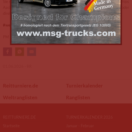
Sie sich jetzt Ihre Tickets für die Dressur bei den FEI World Championships
Aachen 2026 – im Onlineshop, telefonisch unter 0241-9171111 oder
direkt in der Geschäftsstelle des Aachen-Laurensberger Rennvereins.
#welcomehome
PM
01.06.2026 -
RR
Reitturniere.de
Turnierkalender
Weltranglisten
Ranglisten
REITTURNIERE.DE
TURNIERKALENDER 2026
Startseite
Januar - Februar