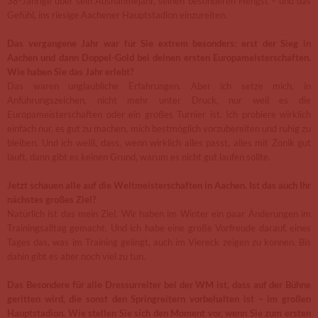
38-Jährige über sein Ausnahmejahr, seinen besonderen Hengst – und das
Gefühl, ins riesige Aachener Hauptstadion einzureiten.
Das vergangene Jahr war für Sie extrem besonders: erst der Sieg in
Aachen und dann Doppel-Gold bei deinen ersten Europameisterschaften.
Wie haben Sie das Jahr erlebt?
Das waren unglaubliche Erfahrungen. Aber ich setze mich, in
Anführungszeichen, nicht mehr unter Druck, nur weil es die
Europameisterschaften oder ein großes Turnier ist. Ich probiere wirklich
einfach nur, es gut zu machen, mich bestmöglich vorzubereiten und ruhig zu
bleiben. Und ich weiß, dass, wenn wirklich alles passt, alles mit Zonik gut
läuft, dann gibt es keinen Grund, warum es nicht gut laufen sollte.
Jetzt schauen alle auf die Weltmeisterschaften in Aachen. Ist das auch Ihr
nächstes großes Ziel?
Natürlich ist das mein Ziel. Wir haben im Winter ein paar Änderungen im
Trainingsalltag gemacht. Und ich habe eine große Vorfreude darauf, eines
Tages das, was im Training gelingt, auch im Viereck zeigen zu können. Bis
dahin gibt es aber noch viel zu tun.
Das Besondere für alle Dressurreiter bei der WM ist, dass auf der Bühne
geritten wird, die sonst den Springreitern vorbehalten ist – im großen
Hauptstadion. Wie stellen Sie sich den Moment vor, wenn Sie zum ersten