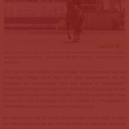
Foto: Das Foto zeigt das aktuelle Top-Paar der internationalen Dressurszene – Justin
Verboomen und Zonik Plus – während der EM 2025 in Crozet - Fotograf: ALRV/Arnd
Bronkhorst
2025 war ihr Jahr. Seitdem sind der Belgier Justin Verboomen und sein
zehnjähriger Hengst Zonik Plus nicht mehr wegzudenken aus der
Weltspitze des Dressurreitens. Dem Paar gelang ein kometenhafter
Aufstieg: Sieg im Lindt-Preis beim CHIO Aachen, dazu Doppel-Gold bei den
Europameisterschaften in Crozet. Seitdem ist das Duo ungeschlagen: Siege
in Lyon, beim Top 12 Dressage Finale in Frankfurt, in ’s-Hertogenbosch,
Fontainebleau und zuletzt vor heimischer Kulisse in Lier.
Im August stehen die FEI World Championships Aachen 2026 an. Wird
dort die Erfolgsgeschichte ihre Krönung finden? Im Interview spricht der