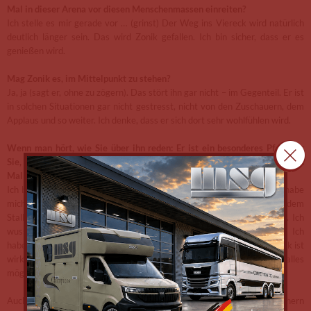
Mal in dieser Arena vor diesen Menschenmassen einreiten?
Ich stelle es mir gerade vor … (grinst) Der Weg ins Viereck wird natürlich
deutlich länger sein. Das wird Zonik gefallen. Ich bin sicher, dass er es
genießen wird.
Mag Zonik es, im Mittelpunkt zu stehen?
Ja, ja (sagt er, ohne zu zögern). Das stört ihn gar nicht – im Gegenteil. Er ist
in solchen Situationen gar nicht gestresst, nicht von den Zuschauern, dem
Applaus und so weiter. Ich denke, dass er sich dort sehr wohlfühlen wird.
Wenn man hört, wie Sie über ihn reden: Er ist ein besonderes Pferd für
Sie, oder? Können Sie sich noch daran erinnern, wann Sie ihn zum ersten
Mal gesehen haben?
Ich bin Zonik in Portugal begegnet, als er zwei Jahre alt war, und ich habe
mich sofort in ihn verliebt. Wirklich – als ich gesehen habe, wie er aus dem
Stall kam und Richtung Außenplatz ging. So schön, so voller Energie. Ich
wusste sofort: Das ist er. Er wurde uns dort freilaufend vorgestellt. Ich
habe mich direkt in ihn verliebt, es war Liebe auf den ersten Blick. Zonik ist
wirklich ein besonderes Pferd. Mit ihm habe ich das Gefühl, dass alles
möglich ist.
Auch bei der Reit-WM in Aachen? Sie können es LIVE miterleben: Sichern