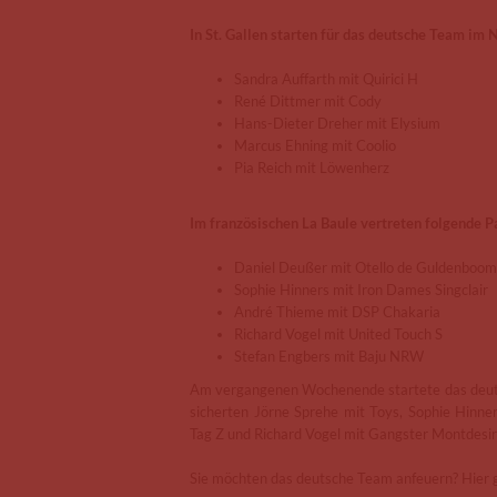
In St. Gallen starten für das deutsche Team im 
Sandra Auffarth mit Quirici H
René Dittmer mit Cody
Hans-Dieter Dreher mit Elysium
Marcus Ehning mit Coolio
Pia Reich mit Löwenherz
Im französischen La Baule vertreten folgende P
Daniel Deußer mit Otello de Guldenboom
Sophie Hinners mit Iron Dames Singclair
André Thieme mit DSP Chakaria
Richard Vogel mit United Touch S
Stefan Engbers mit Baju NRW
Am vergangenen Wochenende startete das deuts
sicherten Jörne Sprehe mit Toys, Sophie Hinne
Tag Z und Richard Vogel mit Gangster Montdesi
Sie möchten das deutsche Team anfeuern? Hier 