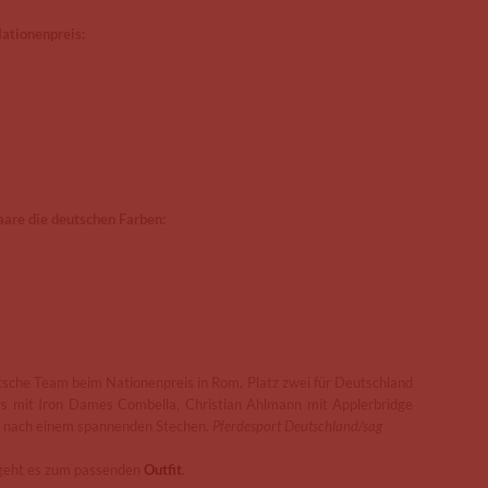
Nationenpreis:
aare die deutschen Farben:
che Team beim Nationenpreis in Rom. Platz zwei für Deutschland
rs mit Iron Dames Combella, Christian Ahlmann mit Applerbridge
r nach einem spannenden Stechen.
Pferdesport Deutschland/sag
geht es zum passenden
Outfit
.