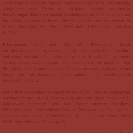
sowie ethischer Kriterien. Ziel des Reflection Panels ist es nicht, einzelne
Athlet:innen oder Pferde zu kritisieren, sondern
strukturelle
Entwicklungen sichtbar zu machen
, Handlungsspielräume zu benennen und
den Dialog zwischen Fachwelt, Öffentlichkeit und Verantwortlichen zu
fördern. Das Wohl des Pferdes bildet dabei jederzeit den zentralen
Maßstab.
R-haltenswert setzt sich dafür ein, Pferdesport ethisch
verantwortungsvoll, transparent und wissenschaftlich fundiert
weiterzuentwickeln.
Die Initiative möchte Missstände erkennen,
Verbesserungsansätze erarbeiten und diese konstruktiv gegenüber FN,
FEI, Athlet:innen, Trainer:innen und Veranstaltern einbringen. Ziel ist ein
Sport, der pferdegerecht, nachvollziehbar und gesellschaftlich
anschlussfähig bleibt.
Der vollständige
Reflection Report Stuttgart 2025
wird am
Donnerstag
veröffentlicht und über die Website sowie die Social-Media-Kanäle von R-
haltenswert zugänglich sein. Der Bericht umfasst detaillierte
Disziplinanalysen, interdisziplinäre Befunde, Zuschauer- und Social-Media-
Auswertungen sowie Empfehlungen für eine zukunftsorientierte
Weiterentwicklung des Pferdesports.