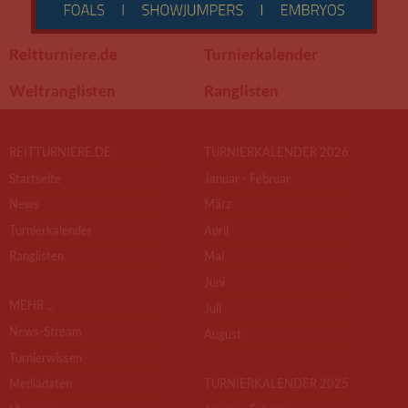
Reitturniere.de
Turnierkalender
Weltranglisten
Ranglisten
REITTURNIERE.DE
TURNIERKALENDER 2026
Startseite
Januar - Februar
News
März
Turnierkalender
April
Ranglisten
Mai
Juni
MEHR ...
Juli
News-Stream
August
Turnierwissen
Mediadaten
TURNIERKALENDER 2025