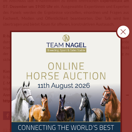
Im Anschluss lädt R-haltenswert zu einem öffentlichen
Expertentalk am
07. Dezember um 19:00 Uhr
ein. Ausgewählte Expertinnen und Experten
des Panels werden die Ergebnisse vorstellen, einordnen und Fragen aus
Fachwelt, Medien und Öffentlichkeit beantworten. Der Talk wird live
übertragen und bietet Raum für offenen, konstruktiven Austausch.
R-haltenswert bleibt seiner Aufgabe verpflichtet:
durch wissenschaftlich fundierte Beobachtung und transparente
Kommunikation zur Verbesserung des Pferdesports beizutragen, das Wohl
der Pferde zu stärken und das Vertrauen der Öffentlichkeit langfristig zu
sichern.
Kontakt
R-haltenswert – Initiative für pferdegerechten Sport
E-Mail:
kontakt@r-haltenswert.de
Webseite:
www.r-haltenswert.de
Anmeldung zum Expertentalk am 07. Dezember, 19 Uhr:
➡
https://forms.gle/JQBCDnvhVy9tsusB9
02.12.2025 -
SK