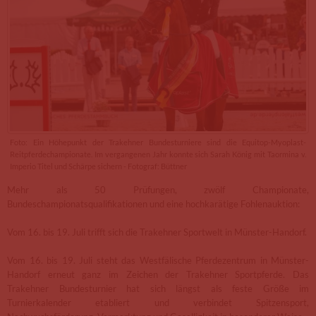
Foto: Ein Höhepunkt der Trakehner Bundesturniere sind die Equitop-Myoplast-
Reitpferdechampionate. Im vergangenen Jahr konnte sich Sarah König mit Taormina v.
Imperio Titel und Schärpe sichern - Fotograf: Büttner
Mehr als 50 Prüfungen, zwölf Championate,
Bundeschampionatsqualifikationen und eine hochkarätige Fohlenauktion:
Vom 16. bis 19. Juli trifft sich die Trakehner Sportwelt in Münster-Handorf.
Vom 16. bis 19. Juli steht das Westfälische Pferdezentrum in Münster-
Handorf erneut ganz im Zeichen der Trakehner Sportpferde. Das
Trakehner Bundesturnier hat sich längst als feste Größe im
Turnierkalender etabliert und verbindet Spitzensport,