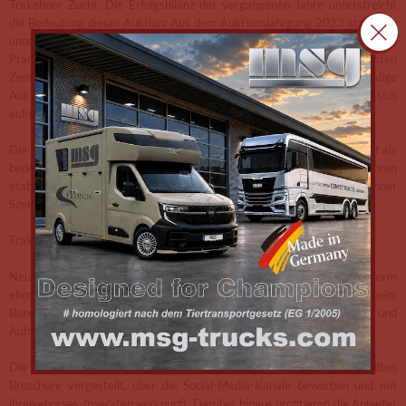
Trakehner Zucht. Die Erfolgsbilanz der vergangenen Jahre unterstreicht
die Bedeutung dieser Auktion: Aus dem Auktionsjahrgang 2023 stammen
unter anderem der Trakehner Siegerhengst 2025, Eichenkönig, sowie die
Prämienhengste Hannu Haakon, Lucero und Top Star. Auch bei den ersten
Zentralen Stuteneintragungen dieses Jahres machten ehemalige
Auktionsfohlen als Titelträgerinnen und Prämienanwärterinnen auf sich
aufmerksam.
Die Bundesturnier-Fohlenauktion im Hybridformat hat sich damit längst als
bedeutende Plattform für Züchter, Aufzüchter, Reiter und Investoren
etabliert und zieht regelmäßig auch Interessenten weit über die Trakehner
Szene hinaus an.
Trakehner Traumpferd entdecken
Neu im Jahr 2026 ist eine Kooperation mit der Vermarktungsplattform
ehorses. Ziel ist es, verkäuflichen Trakehner Sportpferden, die beim
Bundesturnier an den Start gehen, zusätzliche Sichtbarkeit und
Aufmerksamkeit zu verschaffen.
Die Verkaufspferde werden in einer eigens für das Bundesturnier erstellten
Broschüre vorgestellt, über die Social-Media-Kanäle beworben und mit
ihren ehorses-Inseraten verknüpft. Darüber hinaus profitieren die Anbieter