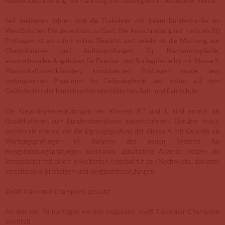
Nachwuchsförderung, Vermarktung und Geselligkeit in besonderer Weise.
Seit mehreren Jahren sind die Trakehner mit ihrem Bundesturnier im
Westfälischen Pferdezentrum zu Gast. Die Ausschreibung mit mehr als 50
Prüfungen ist ab sofort online. Bewährt und beliebt ist die Mischung aus
Championaten und Aufbauprüfungen für Nachwuchspferde,
anspruchsvollen Angeboten für Dressur- und Springpferde bis zur Klasse S,
Mannschaftswettkämpfen, kombinierten Prüfungen sowie dem
umfangreichen Programm für Geländepferde und -reiter auf dem
Geländeplatz der benachbarten Westfälischen Reit- und Fahrschule.
Die Geländepferdeprüfungen der Klassen A** und L sind erneut als
Qualifikationen zum Bundeschampionat ausgeschrieben. Darüber hinaus
werden sie ebenso wie die Eignungsprüfung der Klasse A mit Gelände als
Wertungsprüfungen im Rahmen des neuen Systems für
Hengstleistungsprüfungen anerkannt. Zusätzliche Akzente setzen die
Veranstalter mit einem erweiterten Angebot für den Nachwuchs, darunter
verschiedene Einsteiger- und Jungzüchterprüfungen.
Zwölf Trakehner Champions gesucht
An den vier Turniertagen werden insgesamt zwölf Trakehner Champions
ermittelt