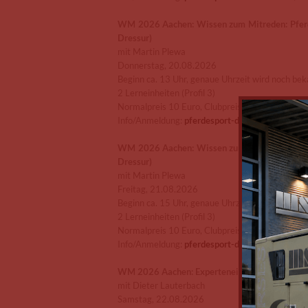
WM 2026 Aachen: Wissen zum Mitreden: Pferdew
Dressur)
mit Martin Plewa
Donnerstag, 20.08.2026
Beginn ca. 13 Uhr, genaue Uhrzeit wird noch b
2 Lerneinheiten (Profil 3)
Normalpreis 10 Euro, Clubpreis 5 Euro
Info/Anmeldung:
pferdesport-deutschland.de/s
WM 2026 Aachen: Wissen zum Mitreden: Pferdew
Dressur)
mit Martin Plewa
Freitag, 21.08.2026
Beginn ca. 15 Uhr, genaue Uhrzeit wird noch b
2 Lerneinheiten (Profil 3)
Normalpreis 10 Euro, Clubpreis 5 Euro
Info/Anmeldung:
pferdesport-deutschland.de/s
WM 2026 Aachen: Experteneinblicke in die Ma
mit Dieter Lauterbach
Samstag, 22.08.2026