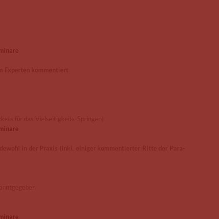
eminare
m Experten kommentiert
kets für das Vielseitigkeits-Springen)
eminare
ohl in der Praxis (inkl. einiger kommentierter Ritte der Para-
ekanntgegeben
eminare