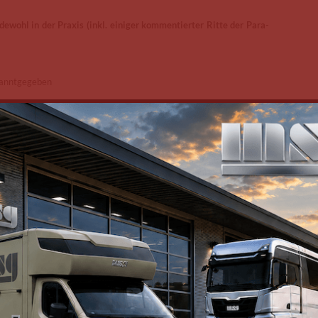
ohl in der Praxis (inkl. einiger kommentierter Ritte der Para-
ekanntgegeben
eminare
ohl in der Praxis (inkl. einiger kommentierter Ritte der Para-
ekanntgegeben
eminare
rathonprüfung der Vierspänner