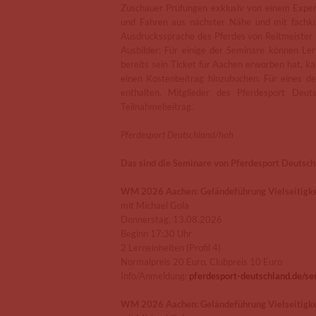
Zuschauer Prüfungen exklusiv von einem Expert
und Fahren aus nächster Nähe und mit fachk
Ausdruckssprache des Pferdes von Reitmeister 
Ausbilder: Für einige der Seminare können Le
bereits sein Ticket für Aachen erworben hat, k
einen Kostenbeitrag hinzubuchen. Für eines de
enthalten. Mitglieder des Pferdesport Deu
Teilnahmebeitrag.
Pferdesport Deutschland/hoh
Das sind die Seminare von Pferdesport Deutsc
WM 2026 Aachen: Geländeführung Vielseitigke
mit Michael Gola
Donnerstag, 13.08.2026
Beginn 17:30 Uhr
2 Lerneinheiten (Profil 4)
Normalpreis 20 Euro, Clubpreis 10 Euro
Info/Anmeldung:
pferdesport-deutschland.de/s
WM 2026 Aachen: Geländeführung Vielseitigke