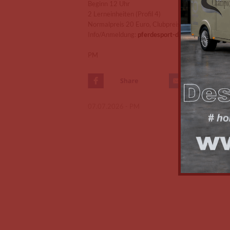
Beginn 12 Uhr
2 Lerneinheiten (Profil 4)
Normalpreis 20 Euro, Clubpreis 10 Euro
Info/Anmeldung:
pferdesport-deutschland.de/s
PM
07.07.2026 -
PM