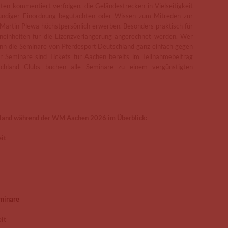
en kommentiert verfolgen, die Geländestrecken in Vielseitigkeit
undiger Einordnung begutachten oder Wissen zum Mitreden zur
Martin Plewa höchstpersönlich erwerben. Besonders praktisch für
rneinheiten für die Lizenzverlängerung angerechnet werden. Wer
ann die Seminare von Pferdesport Deutschland ganz einfach gegen
r Seminare sind Tickets für Aachen bereits im Teilnahmebeitrag
tschland Clubs buchen alle Seminare zu einem vergünstigten
hland während der WM Aachen 2026 im Überblick:
it
eminare
it