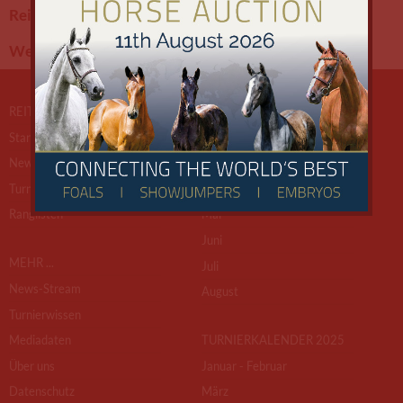
Reitturniere.de
Turnierkalender
Weltranglisten
Ranglisten
REITTURNIERE.DE
TURNIERKALENDER 2026
Startseite
Januar - Februar
News
März
Turnierkalender
April
Ranglisten
Mai
Juni
MEHR ...
Juli
News-Stream
August
Turnierwissen
Mediadaten
TURNIERKALENDER 2025
Über uns
Januar - Februar
Datenschutz
März