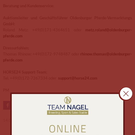
Beratung und Kundenservice:
Auktionsleiter und Geschäftsführer Oldenburger Pferde-Vermarktungs
GmbH:
Roland Metz: +49(0)171-4364651 oder
metz.roland@oldenburger-
pferde.com
Dressurfohlen:
Thomas Rhinow: +49(0)172-9748487 oder
rhinow.thomas@oldenburger-
pferde.com
HORSE24 Support-Team:
Tel.
+49(0)172-7267334 oder
support@horse24.com
PM
14.05.2025 -
RR