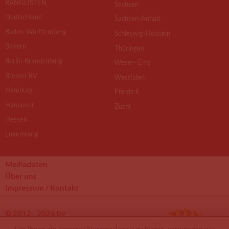
RANGLISTEN
Sachsen
Deutschland
Sachsen-Anhalt
Baden-Württemberg
Schleswig-Holstein
Bayern
Thüringen
Berlin-Brandenburg
Weser- Ems
Bremer RV
Westfalen
Hamburg
Pferde €
Hannover
Zucht
Hessen
Luxemburg
Mediadaten
Über uns
Impressum / Kontakt
© 2012 - 2026 by
Um Ihnen ein besseres Nutzererlebnis zu bieten, verwenden wir