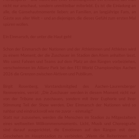
nicht nur anschaut, sondern unmittelbar miterlebt. Es ist die Einladung an
alle, die Gänsehautmomente lieben: an Familien, an langjährige Fans, an
Gäste aus aller Welt – und an diejenigen, die dieses Gefühl zum ersten Mal
spüren wollen.
Ein Einmarsch, der unter die Haut geht
Schon der Einmarsch der Nationen und der Athletinnen und Athleten wird
zu einem Moment, der die Zuschauer im Stadion den Atem anhalten lässt.
Wo sonst Fahnen und Teams auf dem Platz an den Rängen vorbeiziehen,
verschwimmen im Allianz Park bei den FEI World Championships Aachen
2026 die Grenzen zwischen Aktiven und Publikum.
Birgit Rosenberg, Vorstandsmitglied des Aachen-Laurensberger
Rennvereins, verrät: „Die Zuschauer werden in diesem Moment nicht nur
von der Tribüne aus zuschauen, sondern mit ihrer Euphorie und ihrer
Stimmung Teil der Show werden. Der Einmarsch der Nationen wird so
nahbar und eindrucksvoll wie nie zuvor – einmalig!“
Statt nur zuzusehen, werden die Menschen im Stadion zu Mitgestaltern
eines weltweiten Willkommensmoments. Licht, Musik und Choreografie
sind darauf ausgerichtet, die Emotionen auf den Rängen mit dem
Geschehen im Hauptstadion zu verbinden. „Wenn die Reiterinnen und