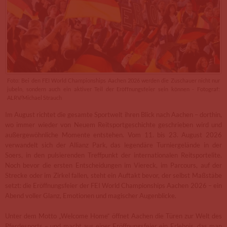
Foto: Bei den FEI World Championships Aachen 2026 werden die Zuschauer nicht nur
jubeln, sondern auch ein aktiver Teil der Eröffnungsfeier sein können - Fotograf:
ALRV/Michael Strauch
Im August richtet die gesamte Sportwelt ihren Blick nach Aachen – dorthin,
wo immer wieder von Neuem Reitsportgeschichte geschrieben wird und
außergewöhnliche Momente entstehen. Vom 11. bis 23. August 2026
verwandelt sich der Allianz Park, das legendäre Turniergelände in der
Soers, in den pulsierenden Treffpunkt der internationalen Reitsportelite.
Noch bevor die ersten Entscheidungen im Viereck, im Parcours, auf der
Strecke oder im Zirkel fallen, steht ein Auftakt bevor, der selbst Maßstäbe
setzt: die Eröffnungsfeier der FEI World Championships Aachen 2026 – ein
Abend voller Glanz, Emotionen und magischer Augenblicke.
Unter dem Motto „Welcome Home“ öffnet Aachen die Türen zur Welt des
Pferdesports – und macht aus einer Eröffnungsfeier ein Erlebnis, das man