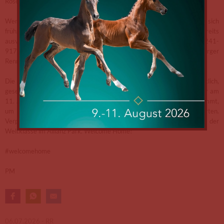
Rosenberg gespannt auf den 11. August.
Wer dieses besondere Spektakel hautnah erleben möchte, sollte sich
frühzeitig Tickets sichern – einzelne Veranstaltungen sind bereits
ausverkauft. Karten sind im Onlineshop, telefonisch unter +49-241-
9171111 oder direkt in der Geschäftsstelle des Aachen-Laurensberger
Rennvereins erhältlich.
Die FEI World Championships Aachen 2026 werden sportlich,
gesellschaftlich und kulturell neue Akzente setzen. Die Eröffnungsfeier am
11. August ist der Moment, in dem die Welt in Aachen zusammenkommt,
um gemeinsam in dieses außergewöhnliche WM-Abenteuer zu starten.
Verpassen Sie diesen Auftakt nicht – beginnen Sie Ihren Sommer der
Weltklasse im Allianz Park. Welcome Home!
#welcomehome
PM
06.07.2026 -
RR