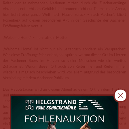
Reiter der teilnehmenden Nationen mitten durch die Zuschauerränge
einziehen, entsteht das Gefühl: Hier kommen nicht nur Teams in die Arena,
hier kehrt eine ganze Welt nach Hause zurück – nach Aachen“, blickt
Rosenberg auf diesen besonderen Akt in der Geschichte der Aachener
Eröffnungsfeiern voraus.
„Welcome Home“ – mehr als ein Motto
„Welcome Home“ ist nicht nur ein Leitspruch, sondern ein Versprechen:
Wer diese Eröffnungsfeier erlebt, soll spüren, warum dieser Ort im Herzen
der Aachener Soers im Herzen so vieler Menschen wie ein zweites
Zuhause ist. Warum dieser Ort auch von Reiterinnen und Reiter immer
wieder als magisch beschrieben wird, vor allem aufgrund der besonderen
Verbindung mit dem Aachener Publikum.
Das Hauptstadion wird an diesem Abend zu einem Ort, an dem Tradition
und Moderne sich begegnen: Die großen Geschichten vergangener
Jahrzehnte treffen auf innovative Showelemente, interaktive
Inszenierungen und überraschende Momente. „Die besondere Mischung
aus Weltklasse-Sport, der Nähe zu den Athletinnen und Athleten und der
unverwechselbaren Atmosphäre in unserem Stadion soll aus diesem Abend
ein Erlebnis machen, an das man sich noch Jahre später erinnert“, schaut