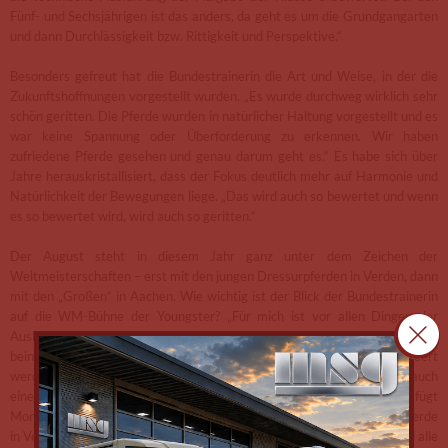
Fünf- und Sechsjährigen ist das anders, da geht es um die Grundgangarten
und dann Durchlässigkeit bzw. Rittigkeit und Perspektive.“
Besonders gefreut hat die Bundestrainerin die Art und Weise, in der die
Zukunftshoffnungen vorgestellt wurden. „Es wurde durchweg wirklich sehr
schön geritten. Die Pferde wurden in natürlicher Haltung vorgestellt und es
war keine Spannung oder Überforderung zu erkennen. Wir haben
zufriedene Pferde gesehen und genau darum geht es.“ Es habe sich über
Jahre herauskristallisiert, dass der Fokus deutlich mehr auf Harmonie und
Natürlichkeit der Bewegungen liege. „Das wird auch so bewertet und wenn
es so bewertet wird, wird auch so geritten.“
Der August steht in diesem Jahr ganz unter dem Zeichen der
Weltmeisterschaften – erst mit den jungen Dressurpferden in Verden, dann
mit den „Großen“ in Aachen. Wie wichtig ist der Blick der Bundestrainerin
auf die WM-Bühne der Youngster? „Für mich ist vor allen Dingen der
Ausbildungsweg interessant und wichtig“, betont Theodorescu. „Das
beinhaltet, dass die Pferde in keinem Moment der Ausbildung überfordert
werden, dann hat die Weltmeisterschaft der jungen Dressurpferde auch
einen Mehrwert für die spätere Laufbahn der Pferde.“ Ergänzend fügt
Monica Theodorescu hinzu: „Egal, ob für die WM der jungen Dressurpferde
in Verden oder für die Weltmeisterschaft in Aachen – was auf jeden Fall alle