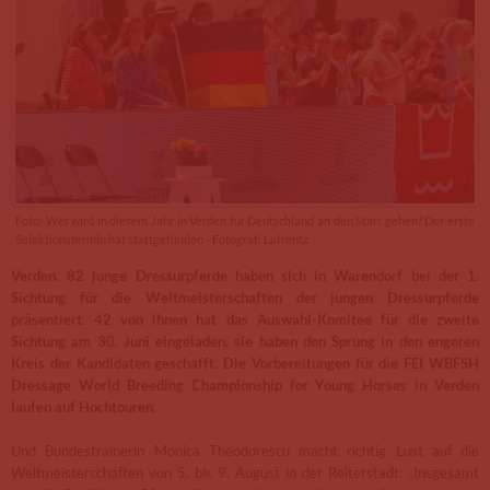
Foto: Wer wird in diesem Jahr in Verden für Deutschland an den Start gehen? Der erste
Selektionstermin hat stattgefunden - Fotograf: Lafrentz
Verden. 82 junge Dressurpferde haben sich in Warendorf bei der 1.
Sichtung für die Weltmeisterschaften der jungen Dressurpferde
präsentiert. 42 von ihnen hat das Auswahl-Komitee für die zweite
Sichtung am 30. Juni eingeladen, sie haben den Sprung in den engeren
Kreis der Kandidaten geschafft. Die Vorbereitungen für die FEI WBFSH
Dressage World Breeding Championship for Young Horses in Verden
laufen auf Hochtouren.
Und Bundestrainerin Monica Theodorescu macht richtig Lust auf die
Weltmeisterschaften von 5. bis 9. August in der Reiterstadt: „Insgesamt