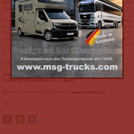
Pferde brauchen, sind sehr gute Grundgangarten. Das ist die Basis für
alles.“
Die 19. Auflage der FEI WBFSH Dressage World Breeding Championship
for Young Horses in Verden, die Weltmeisterschaften der jungen
Dressurpferde, wirft ihre Schatten voraus, die erste Hürde haben 42
Kandidaten genommen. Nach der zweiten Hürde, der zweiten WM-
Sichtung am 30. Juni, steht fest, wer vom 5. bis 9. August in Verdens
Horse24-Arena um Medaillen wetteifern darf.
Jetzt Tickets sichern bei Ticketmaster unter
https://www.ticketmaster.de/artist/verden-international-
tickets/981934?camefrom=de_va_pverd
)
Weitere Informationen finden Sie unter:
www.verdenyh.com
PM