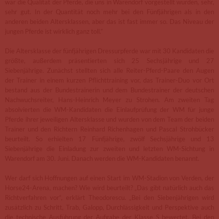
war die Qualität der Pferde, die uns in Warendorf vorgestellt wurden, sehr,
sehr gut. In der Quantität noch mehr bei den Fünfjährigen als in den
anderen beiden Altersklassen, aber das ist fast immer so. Das Niveau der
jungen Pferde ist wirklich ganz toll.“
Die Altersklasse der fünfjährigen Dressurpferde war mit 30 Kandidaten die
größte, außerdem präsentierten sich 25 Sechsjährige und 27
Siebenjährige. Zunächst stellten sich alle Reiter-Pferd-Paare den Augen
der Trainer in einem kurzen Pflichttraining vor, das Trainer-Duo vor Ort
bestand aus der Bundestrainerin und dem Bundestrainer der deutschen
Nachwuchsreiter, Hans-Heinrich Meyer zu Strohen. Am zweiten Tag
absolvierten die WM-Kandidaten die Einlaufprüfung der WM für junge
Pferde ihrer jeweiligen Altersklasse und wurden von dem Team der beiden
Trainer und den Richtern Reinhard Richenhagen und Pascal Strohbücker
beurteilt. So erhielten 17 Fünfjährige, zwölf Sechsjährige und 13
Siebenjährige die Einladung zur zweiten und letzten WM-Sichtung in
Warendorf am 30. Juni. Danach werden die WM-Kandidaten benannt.
Wer darf sich Hoffnungen auf einen Start im WM-Stadion von Verden, der
Horse24-Arena, machen? Wie wird beurteilt? „Das gibt natürlich auch das
Richtverfahren vor“, erklärt Theodorescu. „Bei den Siebenjährigen wird
zusätzlich zu Schritt, Trab, Galopp, Durchlässigkeit und Perspektive auch
die technische Ausführung der Aufgabe der Klasse S bewertet. Bei den