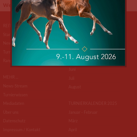
Weltranglisten
Ranglisten
REITTURNIERE.DE
TURNIERKALENDER 2026
Startseite
Januar - Februar
News
März
Turnierkalender
April
Ranglisten
Mai
Juni
MEHR ...
Juli
News-Stream
August
Turnierwissen
Mediadaten
TURNIERKALENDER 2025
Über uns
Januar - Februar
Datenschutz
März
Impressum / Kontakt
April