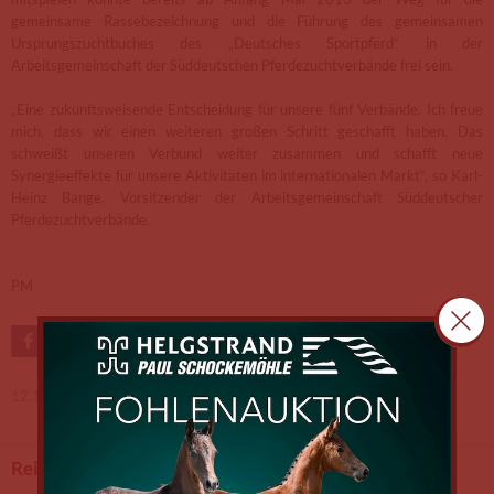
gemeinsame Rassebezeichnung und die Führung des gemeinsamen
Ursprungszuchtbuches des „Deutsches Sportpferd“ in der
Arbeitsgemeinschaft der Süddeutschen Pferdezuchtverbände frei sein.
„Eine zukunftsweisende Entscheidung für unsere fünf Verbände. Ich freue
mich, dass wir einen weiteren großen Schritt geschafft haben. Das
schweißt unseren Verbund weiter zusammen und schafft neue
Synergieeffekte für unsere Aktivitäten im internationalen Markt“, so Karl-
Heinz Bange, Vorsitzender der Arbeitsgemeinschaft Süddeutscher
Pferdezuchtverbände.
PM
12.12.2012 -
SG
Reitturniere.de
Turnierkalender