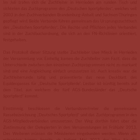
Im Juli trafen sich die Zuchtleiter in Herrieden am runden Tisch und
sichteten das Zuchtprogramm des „Deutschen Sportpferdes“, welches seit
2003 in den Zuchtverbänden Brandenburg-Anhalt und Sachsen-Thüringen
gepflegt wird. Beide Verbände führen gemeinsam das Ursprungszuchtbuch
des „Deutschen Sportpferdes“. Die Rechte und Pflichten jedes Verbandes
sind in der Zuchtbuchordnung, die sich an den FN-Richtlinien orientiert,
festgehalten.
Das Protokoll dieser Sitzung stellte Zuchtleiter Uwe Mieck in Herrieden
der Versammlung vor. Einhellig kamen die Zuchtleiter zum Fazit, dass die
Unterschiede zwischen den einzelnen Zuchtprogrammen nicht zu markant
sind und eine Angleichung einfach umzusetzen ist. Auch kreativ war die
Zuchtleiterrunde tätig und präsentierte das neue Deckblatt des
Equidenpasses für „Deutsche Sportpferde“. Lesbar ist künftig bereits auf
dem Titel, aus welchem der fünf AGS-Bundesländer das „Deutsche
Sportpferd“ kommt.
Einstimmig beschlossen die Verbandsvertreter die gemeinsame
Rassebezeichnung „Deutsches Sportpferd“ und das Zuchtprogramm in den
AGS-Mitgliedsverbänden umzusetzen. Der Weg dorthin führt über die
Zustimmung der Delegierten in den Versammlungen im Frühjahr 2013.
Des Weiteren müssen die Ministerien eingebunden werden. Wenn alle
mitspielen könnte bereits ab Anfang Mai 2013 der Weg für die