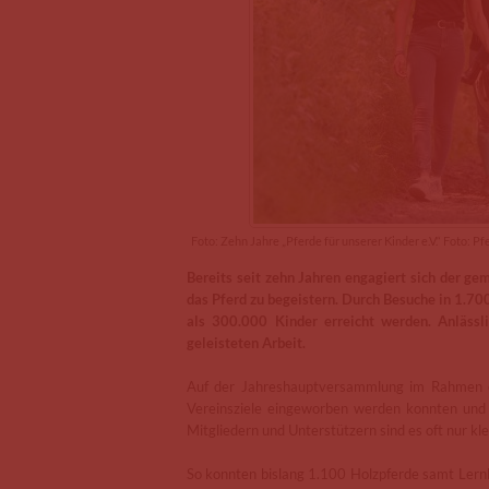
Foto: Zehn Jahre „Pferde für unserer Kinder e.V.“ Foto: P
Bereits seit zehn Jahren engagiert sich der gem
das Pferd zu begeistern. Durch Besuche in 1.7
als 300.000 Kinder erreicht werden. Anlässl
geleisteten Arbeit.
Auf der Jahreshauptversammlung im Rahmen der
Vereinsziele eingeworben werden konnten un
Mitgliedern und Unterstützern sind es oft nur kl
So konnten bislang 1.100 Holzpferde samt Lernk