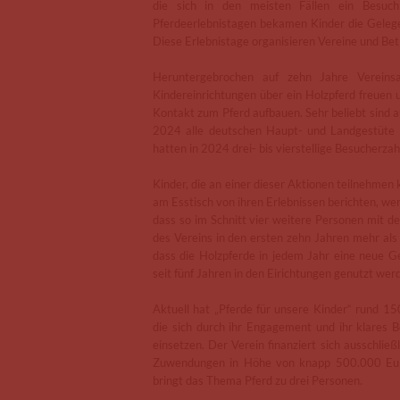
die sich in den meisten Fällen ein Besuc
Pferdeerlebnistagen bekamen Kinder die Gelegen
Diese Erlebnistage organisieren Vereine und Betr
Heruntergebrochen auf zehn Jahre Vereins
Kindereinrichtungen über ein Holzpferd freuen 
Kontakt zum Pferd aufbauen. Sehr beliebt sind a
2024 alle deutschen Haupt- und Landgestüte m
hatten in 2024 drei- bis vierstellige Besucherzah
Kinder, die an einer dieser Aktionen teilnehmen 
am Esstisch von ihren Erlebnissen berichten, wer
dass so im Schnitt vier weitere Personen mit
des Vereins in den ersten zehn Jahren mehr als
dass die Holzpferde in jedem Jahr eine neue Ge
seit fünf Jahren in den Eirichtungen genutzt wer
Aktuell hat „Pferde für unsere Kinder“ rund 15
die sich durch ihr Engagement und ihr klares B
einsetzen. Der Verein finanziert sich ausschlie
Zuwendungen in Höhe von knapp 500.000 Euro f
bringt das Thema Pferd zu drei Personen.