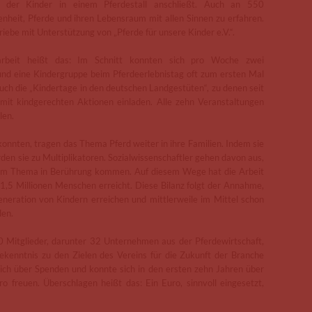
h der Kinder in einem Pferdestall anschließt. Auch an 550
heit, Pferde und ihren Lebensraum mit allen Sinnen zu erfahren.
iebe mit Unterstützung von „Pferde für unsere Kinder e.V.“.
arbeit heißt das: Im Schnitt konnten sich pro Woche zwei
und eine Kindergruppe beim Pferdeerlebnistag oft zum ersten Mal
uch die „Kindertage in den deutschen Landgestüten“, zu denen seit
it kindgerechten Aktionen einladen. Alle zehn Veranstaltungen
len.
konnten, tragen das Thema Pferd weiter in ihre Familien. Indem sie
den sie zu Multiplikatoren. Sozialwissenschaftler gehen davon aus,
 dem Thema in Berührung kommen. Auf diesem Wege hat die Arbeit
 1,5 Millionen Menschen erreicht. Diese Bilanz folgt der Annahme,
neration von Kindern erreichen und mittlerweile im Mittel schon
den.
0 Mitglieder, darunter 32 Unternehmen aus der Pferdewirtschaft,
ekenntnis zu den Zielen des Vereins für die Zukunft der Branche
ßlich über Spenden und konnte sich in den ersten zehn Jahren über
reuen. Überschlagen heißt das: Ein Euro, sinnvoll eingesetzt,