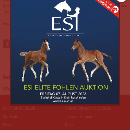
Eventim-Vorverkaufsstellen nutzen. Ermäßigungen gibt es für Persönliche
Mitglieder. Für Kinder bis 14 Jahre ist der Eintritt frei. Hier geht es zu den
Tickets:
www.eventim.de/artist/bundeschampionate/
fn-press/Hb
13.06.2024 -
PM
Reitturniere.de
Turnierkalender
Weltranglisten
Ranglisten
REITTURNIERE.DE
TURNIERKALENDER 2026
Startseite
Januar - Februar
News
März