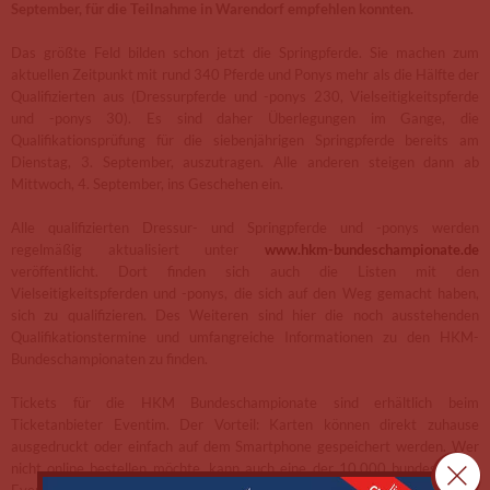
September, für die Teilnahme in Warendorf empfehlen konnten.
Das größte Feld bilden schon jetzt die Springpferde. Sie machen zum
aktuellen Zeitpunkt mit rund 340 Pferde und Ponys mehr als die Hälfte der
Qualifizierten aus (Dressurpferde und -ponys 230, Vielseitigkeitspferde
und -ponys 30). Es sind daher Überlegungen im Gange, die
Qualifikationsprüfung für die siebenjährigen Springpferde bereits am
Dienstag, 3. September, auszutragen. Alle anderen steigen dann ab
Mittwoch, 4. September, ins Geschehen ein.
Alle qualifizierten Dressur- und Springpferde und -ponys werden
regelmäßig aktualisiert unter
www.hkm-bundeschampionate.de
veröffentlicht. Dort finden sich auch die Listen mit den
Vielseitigkeitspferden und -ponys, die sich auf den Weg gemacht haben,
sich zu qualifizieren. Des Weiteren sind hier die noch ausstehenden
Qualifikationstermine und umfangreiche Informationen zu den HKM-
Bundeschampionaten zu finden.
Tickets für die HKM Bundeschampionate sind erhältlich beim
Ticketanbieter Eventim. Der Vorteil: Karten können direkt zuhause
ausgedruckt oder einfach auf dem Smartphone gespeichert werden. Wer
nicht online bestellen möchte, kann auch eine der 10.000 bundesweiten